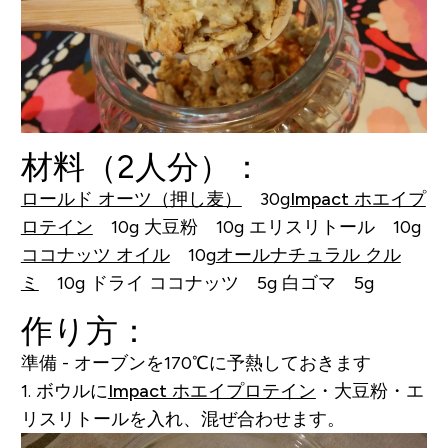
材料（2人分）：
ロールド オーツ（押し麦）
30g
Impact ホエイプ
ロテイン
10g
大豆粉 10g
エリスリトール 10g
ココナッツ オイル
10g
オールナチュラル クル
ミ
10g
ドライ ココナッツ 5g
白ゴマ 5g
作り方：
準備 - オーブンを170℃に予熱しておきます
1. ボウルに
Impact ホエイプロテイン
・大豆粉・エ
リスリトールを入れ、混ぜ合わせます。