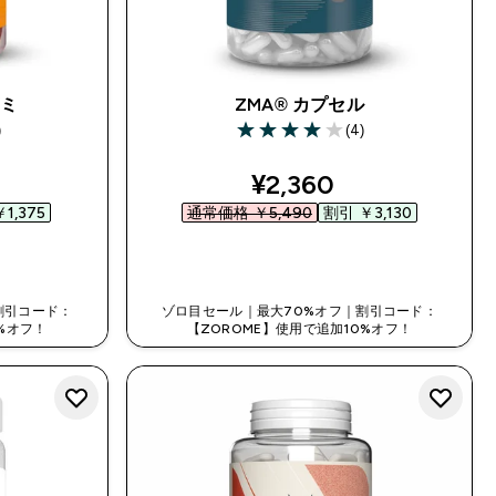
グミ
ZMA® カプセル
)
(4)
ars
4 out of 5 stars
ed price
discounted price
¥2,360‎
1,375‎
通常価格 ￥5,490‎
割引 ￥3,130‎
今すぐ購入
割引コード：
ゾロ目セール｜最大70%オフ｜割引コード：
%オフ！
【ZOROME】使用で追加10%オフ！