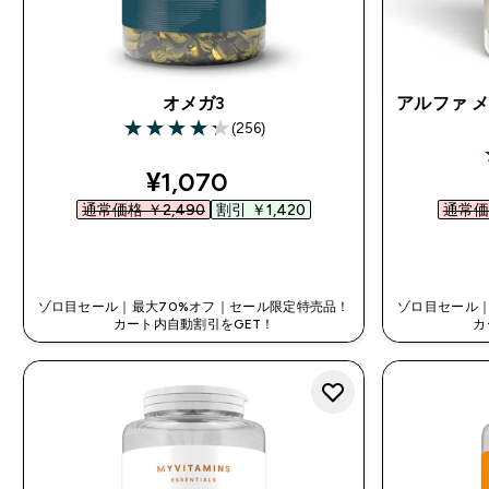
オメガ3
アルファ 
(256)
4.28 out of 5 stars
discounted price
¥1,070‎
通常価格 ￥2,490‎
割引 ￥1,420‎
通常価格
今すぐ購入
ゾロ目セール｜最大70%オフ｜セール限定特売品！
ゾロ目セール｜
カート内自動割引をGET！
カ