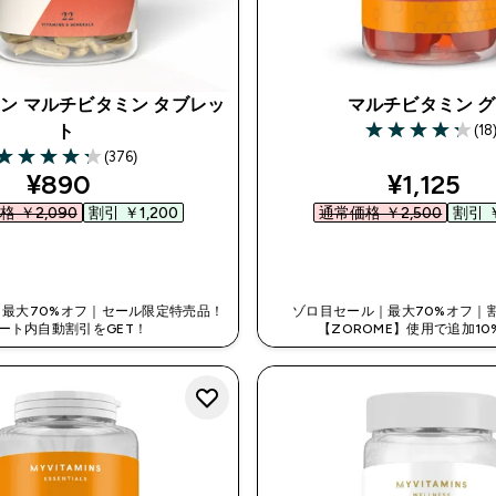
メン マルチビタミン タブレッ
マルチビタミン 
(18
ト
4.22 out of 5 st
(376)
4.28 out of 5 stars
discounted price
discount
¥890‎
¥1,125‎
 ￥2,090‎
割引 ￥1,200‎
通常価格 ￥2,500‎
割引 ￥
今すぐ購入
今すぐ購入
最大70%オフ｜セール限定特売品！
ゾロ目セール｜最大70%オフ｜
ート内自動割引をGET！
【ZOROME】使用で追加10