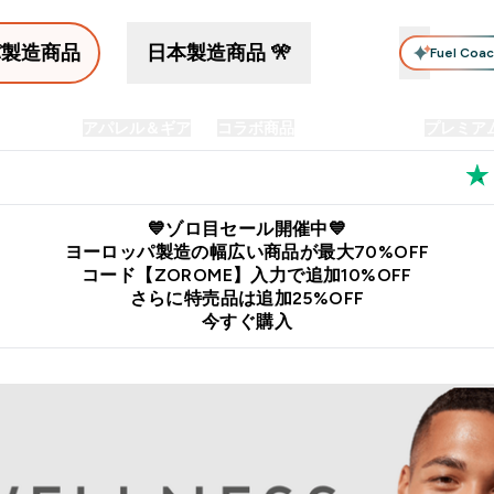
パ製造商品
日本製造商品 🎌
Fuel Coa
イン食品
アパレル＆ギア
コラボ商品
セット商品
プレミア
プリメント submenu
Enter プロテイン食品 submenu
Enter アパレル＆ギア submenu
Enter コラボ商品 submen
⌄
⌄
⌄
料
公式LINE追加で最新お得情報をゲット
公式アプリはこちら
💙ゾロ目セール開催中💙
ヨーロッパ製造の幅広い商品が最大70%OFF
コード【ZOROME】入力で追加10%OFF
さらに特売品は追加25%OFF
今すぐ購入