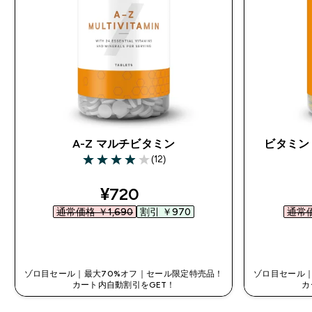
A-Z マルチビタミン
ビタミン
(12)
3.92 out of 5 stars
discounted price
¥720‎
通常価格 ￥1,690‎
割引 ￥970‎
通常価
今すぐ購入
ゾロ目セール｜最大70%オフ｜セール限定特売品！
ゾロ目セール｜
カート内自動割引をGET！
カ