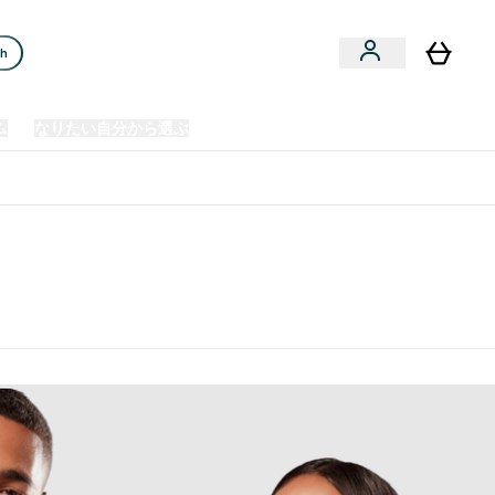
ch
ム
なりたい自分から選ぶ
クリアランスセール
日本製造商品
u
Enter プレミアム submenu
Enter なりたい自分から選ぶ submenu
En
⌄
⌄
⌄
欧州スポーツ栄養No.1ブランド*