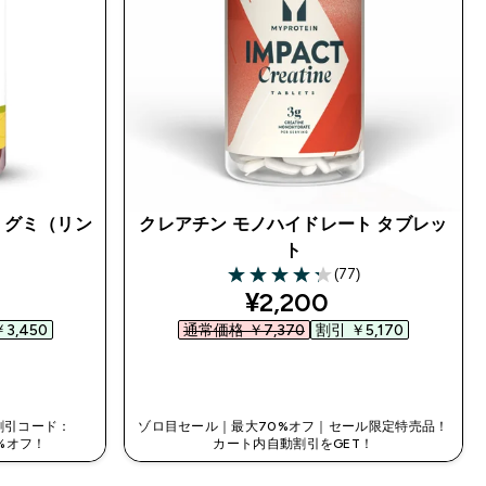
 グミ（リン
クレアチン モノハイドレート タブレッ
ト
(77)
ars
4.23 out of 5 stars
d price
discounted price
¥2,200‎
3,450‎
通常価格 ￥7,370‎
割引 ￥5,170‎
今すぐ購入
割引コード：
ゾロ目セール｜最大70%オフ｜セール限定特売品！
%オフ！
カート内自動割引をGET！