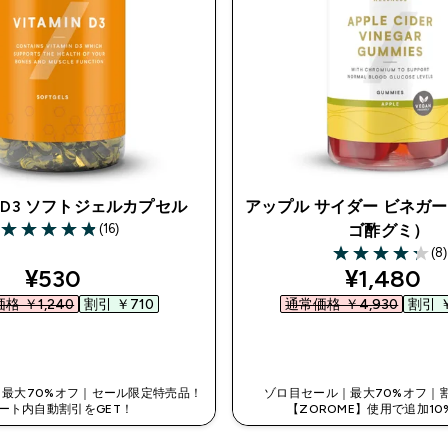
 D3 ソフトジェルカプセル
アップル サイダー ビネガー
(16)
ゴ酢グミ）
4.88 out of 5 stars
(8)
4.25 out of 5 st
discounted price
discounte
¥530‎
¥1,480‎
格 ￥1,240‎
割引 ￥710‎
通常価格 ￥4,930‎
割引 ￥
今すぐ購入
今すぐ購入
最大70%オフ｜セール限定特売品！
ゾロ目セール｜最大70%オフ｜
ート内自動割引をGET！
【ZOROME】使用で追加10