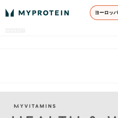
ヨーロッ
NEW&HOT
プロテイン
アミノ酸
サプリメント
プロテ
Enter NEW&HOT submenu
Enter プロテイン submenu
Enter アミノ酸 submenu
Enter サ
⌄
⌄
⌄
⌄
12,000円以上購入で送料無