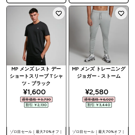
で追加10%オフ！
で追加10%オフ！
MP メンズ レスト デー
MP メンズ トレーニング
ショートスリーブ Tシャ
ジョガー - ストーム
ツ - ブラック
discounted price
discounted pri
¥1,600‎
¥2,580‎
通常価格 ￥3,730‎
通常価格 ￥6,020‎
割引 ￥2,130‎
割引 ￥3,440‎
今すぐ購入
今すぐ購入
ゾロ目セール｜最大70%オフ｜
ゾロ目セール｜最大70%オフ｜