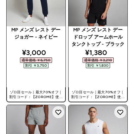
MP メンズ レスト デー
MP メンズ レスト デー
ジョガー - ネイビー
ドロップ アームホール
タンクトップ - ブラック
discounted price
discounted pri
¥3,000‎
¥1,380‎
通常価格 ￥6,750‎
通常価格 ￥3,210‎
割引 ￥3,750‎
割引 ￥1,830‎
今すぐ購入
今すぐ購入
ゾロ目セール｜最大70%オフ｜
ゾロ目セール｜最大70%オフ｜
割引コード：【ZOROME】使用
割引コード：【ZOROME】使用
で追加10%オフ！
で追加10%オフ！