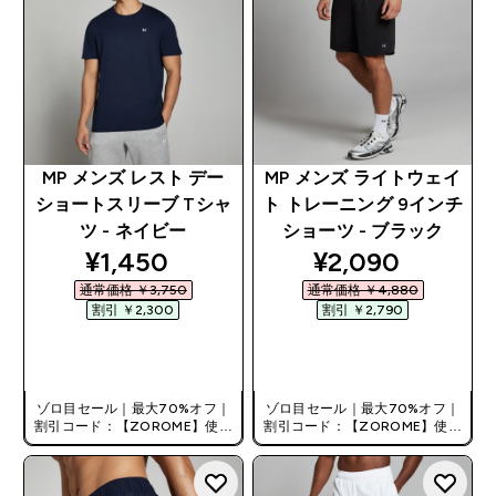
MP メンズ レスト デー
MP メンズ ライトウェイ
ショートスリーブ Tシャ
ト トレーニング 9インチ
ツ - ネイビー
ショーツ - ブラック
discounted price
discounted pri
¥1,450‎
¥2,090‎
通常価格 ￥3,750‎
通常価格 ￥4,880‎
割引 ￥2,300‎
割引 ￥2,790‎
今すぐ購入
今すぐ購入
ゾロ目セール｜最大70%オフ｜
ゾロ目セール｜最大70%オフ｜
割引コード：【ZOROME】使用
割引コード：【ZOROME】使用
で追加10%オフ！
で追加10%オフ！