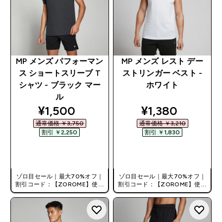
MP メンズ パフォーマン
MP メンズ レスト デー
ス ショートスリーブ T
ストリンガー ベスト -
シャツ - ブラック マー
ホワイト
ル
discounted price
discounted pri
¥1,500‎
¥1,380‎
通常価格 ￥3,750‎
通常価格 ￥3,210‎
割引 ￥2,250‎
割引 ￥1,830‎
今すぐ購入
今すぐ購入
ゾロ目セール｜最大70%オフ｜
ゾロ目セール｜最大70%オフ｜
割引コード：【ZOROME】使用
割引コード：【ZOROME】使用
で追加10%オフ！
で追加10%オフ！