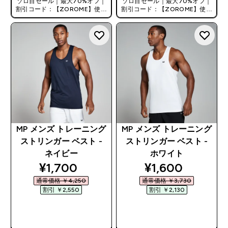
ゾロ目セール｜最大70%オフ｜
ゾロ目セール｜最大70%オフ｜
割引コード：【ZOROME】使用
割引コード：【ZOROME】使用
で追加10%オフ！
で追加10%オフ！
MP メンズ トレーニング
MP メンズ トレーニング
ストリンガー ベスト -
ストリンガー ベスト -
ネイビー
ホワイト
discounted price
discounted pri
¥1,700‎
¥1,600‎
通常価格 ￥4,250‎
通常価格 ￥3,730‎
割引 ￥2,550‎
割引 ￥2,130‎
今すぐ購入
今すぐ購入