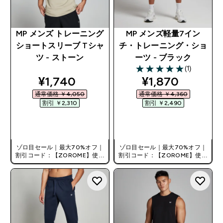
MP メンズ トレーニング
MP メンズ軽量7イン
ショートスリーブ Tシャ
チ・トレーニング・ショ
ツ - ストーン
ーツ - ブラック
(1)
5 out of 5 stars
discounted price
discounted pri
¥1,740‎
¥1,870‎
通常価格 ￥4,050‎
通常価格 ￥4,360‎
割引 ￥2,310‎
割引 ￥2,490‎
今すぐ購入
今すぐ購入
ゾロ目セール｜最大70%オフ｜
ゾロ目セール｜最大70%オフ｜
割引コード：【ZOROME】使用
割引コード：【ZOROME】使用
で追加10%オフ！
で追加10%オフ！