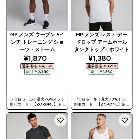
MP メンズ ウーブン 5イ
MP メンズ レスト デー
ンチ トレーニング ショ
ドロップ アームホール
ーツ - ストーム
タンクトップ - ホワイト
discounted price
discounted pri
¥1,870‎
¥1,380‎
通常価格 ￥4,360‎
通常価格 ￥3,210‎
割引 ￥2,490‎
割引 ￥1,830‎
今すぐ購入
今すぐ購入
ゾロ目セール｜最大70%オフ｜
ゾロ目セール｜最大70%オフ｜
割引コード：【ZOROME】使用
割引コード：【ZOROME】使用
で追加10%オフ！
で追加10%オフ！