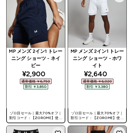
MP メンズ 2イン1 トレー
MP メンズ 2イン1 トレー
ニング ショーツ - ネイ
ニング ショーツ - ホワ
ビー
イト
discounted price
discounted pri
¥2,900‎
¥2,640‎
通常価格 ￥6,750‎
通常価格 ￥6,020‎
割引 ￥3,850‎
割引 ￥3,380‎
今すぐ購入
今すぐ購入
ゾロ目セール｜最大70%オフ｜
ゾロ目セール｜最大70%オフ｜
割引コード：【ZOROME】使用
割引コード：【ZOROME】使用
で追加10%オフ！
で追加10%オフ！