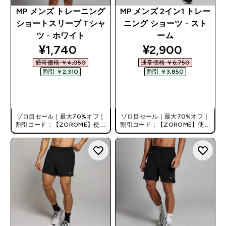
MP メンズ トレーニング
MP メンズ 2イン1 トレー
ショートスリーブ Tシャ
ニング ショーツ - スト
ツ - ホワイト
ーム
discounted price
discounted pri
¥1,740‎
¥2,900‎
通常価格 ￥4,050‎
通常価格 ￥6,750‎
割引 ￥2,310‎
割引 ￥3,850‎
今すぐ購入
今すぐ購入
ゾロ目セール｜最大70%オフ｜
ゾロ目セール｜最大70%オフ｜
割引コード：【ZOROME】使用
割引コード：【ZOROME】使用
で追加10%オフ！
で追加10%オフ！