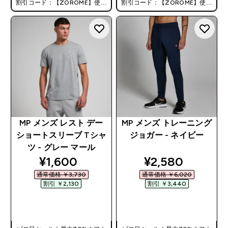
割引コード：【ZOROME】使用
割引コード：【ZOROME】使用
で追加10%オフ！
で追加10%オフ！
MP メンズ レスト デー
MP メンズ トレーニング
ショートスリーブ Tシャ
ジョガー - ネイビー
ツ - グレー マール
discounted price
discounted pri
¥1,600‎
¥2,580‎
通常価格 ￥3,730‎
通常価格 ￥6,020‎
割引 ￥2,130‎
割引 ￥3,440‎
今すぐ購入
今すぐ購入