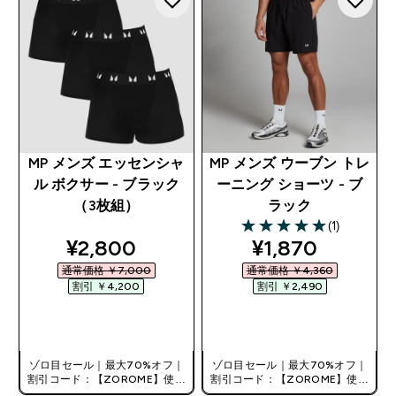
MP メンズ エッセンシャ
MP メンズ ウーブン トレ
ル ボクサー - ブラック
ーニング ショーツ - ブ
（3枚組）
ラック
(1)
5 out of 5 stars
discounted price
discounted pri
¥2,800‎
¥1,870‎
通常価格 ￥7,000‎
通常価格 ￥4,360‎
割引 ￥4,200‎
割引 ￥2,490‎
今すぐ購入
今すぐ購入
ゾロ目セール｜最大70%オフ｜
ゾロ目セール｜最大70%オフ｜
割引コード：【ZOROME】使用
割引コード：【ZOROME】使用
で追加10%オフ！
で追加10%オフ！