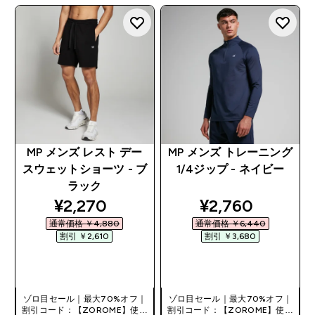
MP メンズ レスト デー
MP メンズ トレーニング
スウェットショーツ - ブ
1/4ジップ - ネイビー
ラック
discounted price
discounted pri
¥2,270‎
¥2,760‎
通常価格 ￥4,880‎
通常価格 ￥6,440‎
割引 ￥2,610‎
割引 ￥3,680‎
今すぐ購入
今すぐ購入
ゾロ目セール｜最大70%オフ｜
ゾロ目セール｜最大70%オフ｜
割引コード：【ZOROME】使用
割引コード：【ZOROME】使用