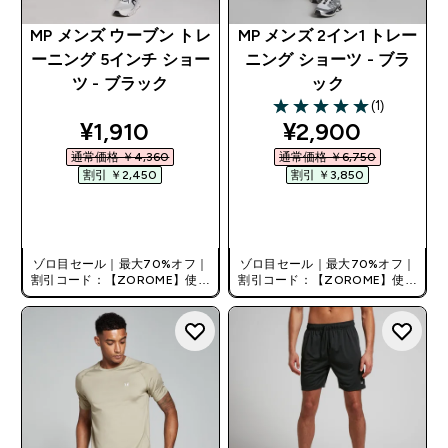
MP メンズ ウーブン トレ
MP メンズ 2イン1 トレー
ーニング 5インチ ショー
ニング ショーツ - ブラ
ツ - ブラック
ック
(1)
5 out of 5 stars
discounted price
discounted pri
¥1,910‎
¥2,900‎
通常価格 ￥4,360‎
通常価格 ￥6,750‎
割引 ￥2,450‎
割引 ￥3,850‎
今すぐ購入
今すぐ購入
ゾロ目セール｜最大70%オフ｜
ゾロ目セール｜最大70%オフ｜
割引コード：【ZOROME】使用
割引コード：【ZOROME】使用
で追加10%オフ！
で追加10%オフ！