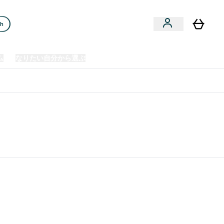
ch
ム
なりたい自分から選ぶ
クリアランスセール
日本製造商品
u
Enter プレミアム submenu
Enter なりたい自分から選ぶ submenu
En
⌄
⌄
⌄
欧州スポーツ栄養No.1ブランド*