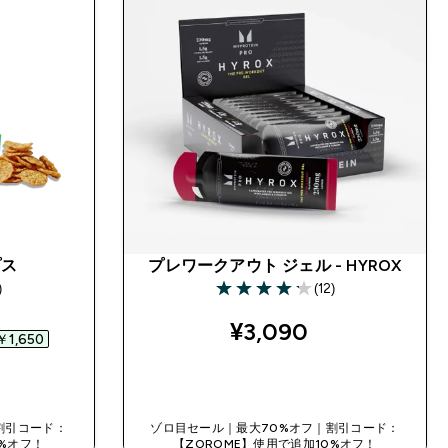
プス
プレワークアウト ジェル - HYROX
)
(12)
s
4.17 out of 5 stars
ed price
¥3,090‎
1,650‎
今すぐ購入
割引コード：
ゾロ目セール｜最大70%オフ｜割引コード：
0%オフ！
【ZOROME】使用で追加10%オフ！