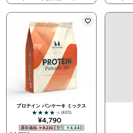
プロテイン パンケーキ ミックス
(420)
3.95 out of 5 stars
discounted price
¥4,790‎
通常価格 ￥9,230‎
割引 ￥4,440‎