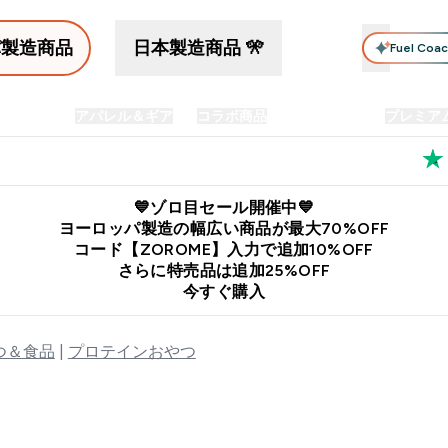
パ製造商品
日本製造商品 🎌
Fuel Coa
イン食品
アパレル＆ギア
コラボ商品
セット商品
プレミア
プリメント submenu
Enter プロテイン食品 submenu
Enter アパレル＆ギア submenu
Enter コラボ商品 submen
⌄
⌄
⌄
料
公式LINE追加で最新お得情報をゲット
公式アプリはこちら
💙ゾロ目セール開催中💙
ヨーロッパ製造の幅広い商品が最大70%OFF
コード【ZOROME】入力で追加10%OFF
さらに特売品は追加25%OFF
今すぐ購入
つ＆食品
プロテインおやつ