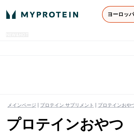
ヨーロッ
NEW&HOT
プロテイン
アミノ酸
サプリメント
プロテ
Enter NEW&HOT submenu
Enter プロテイン submenu
Enter アミノ酸 submenu
Enter サ
⌄
⌄
⌄
⌄
12,000円以上購入で送料無
メインページ
プロテイン サプリメント
プロテインおや
プロテインおやつ