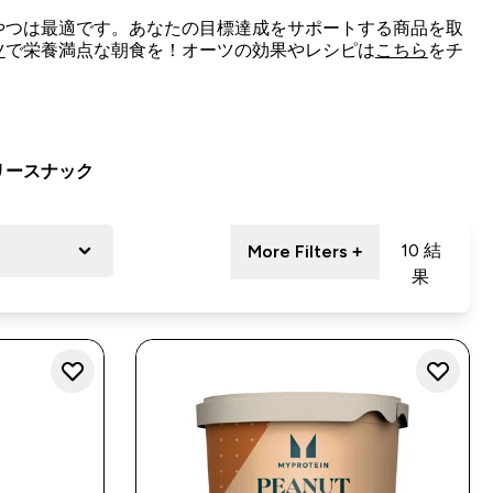
やつは最適です。あなたの目標達成をサポートする商品を取
ツ
で栄養満点な朝食を！オーツの効果やレシピは
こちら
をチ
リースナック
10 結
More Filters +
果