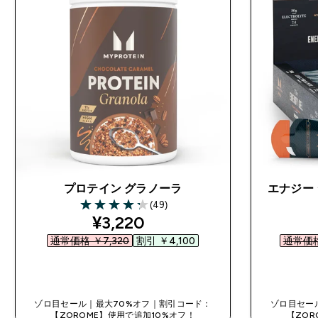
プロテイン グラノーラ
エナジー 
(49)
4.22 out of 5 stars
discounted price
¥3,220‎
通常価格 ￥7,320‎
割引 ￥4,100‎
通常価格 
今すぐ購入
ゾロ目セール｜最大70%オフ｜割引コード：
ゾロ目セー
【ZOROME】使用で追加10%オフ！
【ZOR