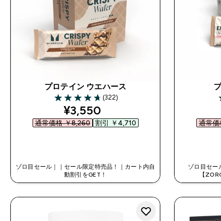
プロテイン ウエハース
(322)
4.69 out of 5 stars
4
discounted price
¥3,550‎
通常価格 ￥8,260‎
割引 ￥4,710‎
通常価格
今すぐ購入
ゾロ目セール｜｜セール限定特売品！｜カート内自
ゾロ目セー
動割引をGET！
【ZOR