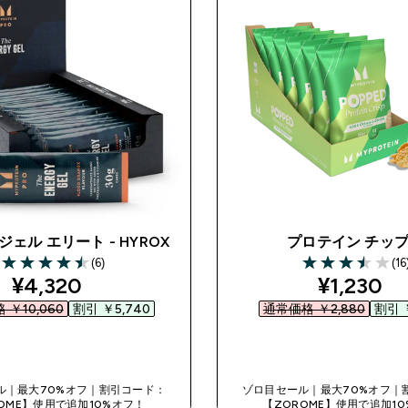
ジェル エリート - HYROX
プロテイン チッ
(6)
(16
4.5 out of 5 stars
3.5 out of 5 star
discounted price
discount
¥4,320‎
¥1,230‎
￥10,060‎
割引 ￥5,740‎
通常価格 ￥2,880‎
割引 ￥
今すぐ購入
今すぐ購入
ル｜最大70%オフ｜割引コード：
ゾロ目セール｜最大70%オフ｜
OME】使用で追加10%オフ！
【ZOROME】使用で追加1