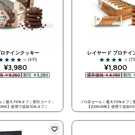
プロテインクッキー
レイヤード プロテイ
(431)
(70
.2 out of 5 stars
3.8 out of 5 star
discounted price
discount
¥3,980‎
¥1,800‎
 ￥9,260‎
割引 ￥5,280‎
通常価格 ￥4,190‎
割引 ￥
今すぐ購入
今すぐ購入
ル｜最大70%オフ｜割引コード：
ゾロ目セール｜最大70%オフ｜
OME】使用で追加10%オフ！
【ZOROME】使用で追加1