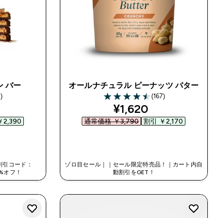
ン バー
オールナチュラル ピーナッツ バター
)
(167)
s
4.51 out of 5 stars
ed price
discounted price
¥1,620‎
2,390‎
通常価格 ￥3,790‎
割引 ￥2,170‎
今すぐ購入
割引コード：
ゾロ目セール｜｜セール限定特売品！｜カート内自
0%オフ！
動割引をGET！