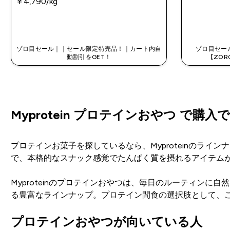
￥4,790‎/kg
今すぐ購入
ゾロ目セール｜｜セール限定特売品！｜カート内自
ゾロ目セー
動割引をGET！
【ZOR
Myprotein プロテインおやつ で購入
プロテインお菓子を探しているなら、Myproteinのラ
で、本格的なスナック感覚でたんぱく質を摂れるアイテム
Myproteinのプロテインおやつは、毎日のルーティン
る豊富なラインナップ。プロテイン間食の選択肢として、
プロテインおやつが向いている人