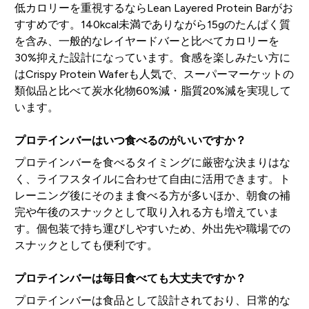
低カロリーを重視するならLean Layered Protein Barがお
すすめです。140kcal未満でありながら15gのたんぱく質
を含み、一般的なレイヤードバーと比べてカロリーを
30%抑えた設計になっています。食感を楽しみたい方に
はCrispy Protein Waferも人気で、スーパーマーケットの
類似品と比べて炭水化物60%減・脂質20%減を実現して
います。
プロテインバーはいつ食べるのがいいですか？
プロテインバーを食べるタイミングに厳密な決まりはな
く、ライフスタイルに合わせて自由に活用できます。ト
レーニング後にそのまま食べる方が多いほか、朝食の補
完や午後のスナックとして取り入れる方も増えていま
す。個包装で持ち運びしやすいため、外出先や職場での
スナックとしても便利です。
プロテインバーは毎日食べても大丈夫ですか？
プロテインバーは食品として設計されており、日常的な