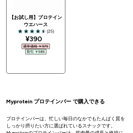
【お試し用】プロテイン
ウエハース
(25)
4.52 out of 5 stars
discounted price
¥390‎
通常価格 ￥975‎
割引 ￥585‎
今すぐ購入
Myprotein プロテインバー で購入できる
プロテインバーは、忙しい毎日のなかでもたんぱく質を
しっかり摂りたい方に選ばれているスナックです。
Myproteinのプロテインバーは、筋肉量の成長と維持に