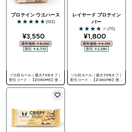
プロテイン ウエハース
レイヤード プロテイン
(322)
バー
4.69 out of 5 stars
(70)
3.8 out of 5 stars
discounted price
discounted pri
¥3,550‎
¥1,800‎
通常価格 ￥8,260‎
通常価格 ￥4,190‎
割引 ￥4,710‎
割引 ￥2,390‎
今すぐ購入
今すぐ購入
ゾロ目セール｜最大70%オフ｜
ゾロ目セール｜最大70%オフ｜
割引コード：【ZOROME】使用
割引コード：【ZOROME】使用
で追加10%オフ！
で追加10%オフ！