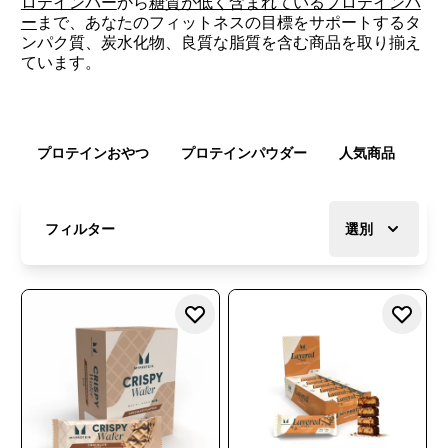
ロテインバー
から
糖質が低く含まれているプロテインバ
ー
まで、あなたのフィットネスの目標をサポートするタ
ンパク質、炭水化物、良質な脂質を含む商品を取り揃え
ています。
プロテインおやつ
プロテインパウダー
人気商品
ク
フィルター
選別