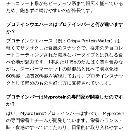
チョコレート系からピーナッツ系まで幅広く揃っている
ため、飽きずに続けやすいのが特長です。
プロテインウエハースはプロテインバーと何が違います
か？
プロテインウエハース（例：Crispy Protein Wafer）は、
軽くてサクサクした食感のスナックで、従来のチョコレ
ートコーティングされた濃厚なバータイプとは異なる食
べ心地が魅力です。1本あたり15gのたんぱく質を含みな
がら、スーパーマーケットの類似品と比べて炭水化物
60%減・脂質20%減を実現しており、プロテインスナッ
クとして軽めのものを好む方に支持されています。
プロテインバーはMyproteinの専門家が開発したのです
か？
はい、Myproteinのプロテインバーはすべて、Myprotein
の専門栄養士チームが開発しています。栄養バランス・
味・食感のすべてにこだわり、日常的に取り入れやすい