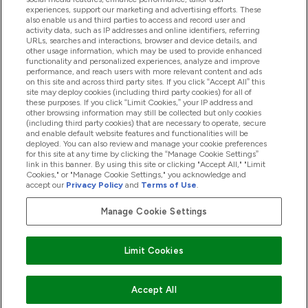
experiences, support our marketing and advertising efforts. These
also enable us and third parties to access and record user and
商品について
activity data, such as IP addresses and online identifiers, referring
URLs, searches and interactions, browser and device details, and
other usage information, which may be used to provide enhanced
functionality and personalized experiences, analyze and improve
会社概要
performance, and reach users with more relevant content and ads
on this site and across third party sites. If you click “Accept All” this
site may deploy cookies (including third party cookies) for all of
these purposes. If you click “Limit Cookies,” your IP address and
other browsing information may still be collected but only cookies
特典＆ポイント
(including third party cookies) that are necessary to operate, secure
and enable default website features and functionalities will be
deployed. You can also review and manage your cookie preferences
for this site at any time by clicking the “Manage Cookie Settings”
link in this banner. By using this site or clicking "Accept All," "Limit
2026 The Hut.com Ltd
Cookies," or "Manage Cookie Settings," you acknowledge and
accept our
Privacy Policy
and
Terms of Use
.
Manage Cookie Settings
Pay with
Limit Cookies
Accept All
"
"