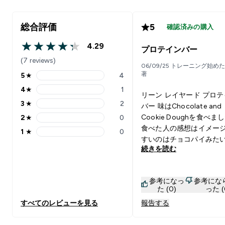
総合評価
5
確認済みの購入
4.29
プロテインバー
4.29 out of 5 stars
(7 reviews)
06/09/25 トレーニング始め
著
5
★
4
5 stars rating 4 reviews
4
★
1
4 stars rating 1 reviews
リーン レイヤード プロ
3
★
2
バー 味はChocolate and
3 stars rating 2 reviews
Cookie Doughを食べま
2
★
0
2 stars rating 0 reviews
食べた人の感想はイメー
1
★
0
1 stars rating 0 reviews
すいのはチョコパイみた
続きを読む
ルボンシルベーヌ的なお
たいに食べれます。私的
味しいものでした。だか
参考になっ
参考にな
すぎには注意が必要かと
た (0)
った (
す。
すべてのレビューを見る
報告する