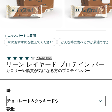
7 ＋件の口コミ
7 Reviews
4.29 out of 5 stars
リーン レイヤード プロテイン バー
カロリーや脂質が気になる方のプロテインバー
味:
容量: