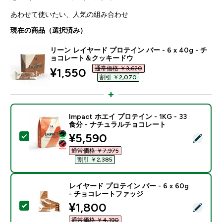
あわせて使いたい、人気の組み合わせ
現在の商品（選択済み）
リーン レイヤード プロテイン バー - 6 x 40g - チ
ョコレート＆クッキードウ
通常価格 ￥3,620‎
discounted price
¥1,550‎
割引 ￥2,070‎
Impact ホエイ プロテイン - 1KG - 33
食分 - ナチュラルチョコレート
discounted price
¥5,590‎
この商品を選択 - Impact ホエイ プロテイン - 1KG 
通常価格 ￥7,975‎
割引 ￥2,385‎
レイヤード プロテイン バー - 6 x 60g
- チョコレートファッジ
discounted price
¥1,800‎
この商品を選択 - レイヤード プロテイン バー - 6 x 6
通常価格 ￥4,190‎