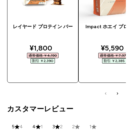
レイヤード プロテイン バー
Impact ホエイ プロ
discounted price
discounte
¥1,800‎
¥5,590‎
通常価格 ￥4,190‎
通常価格 ￥7,975‎
割引 ￥2,390‎
割引 ￥2,385‎
今すぐ購入
今すぐ購入
カスタマーレビュー
5
4
4
1
3
2
2
1