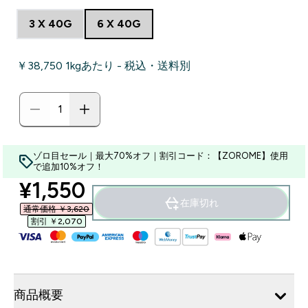
3 X 40G
6 X 40G
￥38,750‎ 1kgあたり - 税込・送料別
ゾロ目セール｜最大70%オフ｜割引コード：【ZOROME】使用
で追加10%オフ！
discounted price
¥1,550‎
在庫切れ
通常価格 ￥3,620‎
割引 ￥2,070‎
商品概要