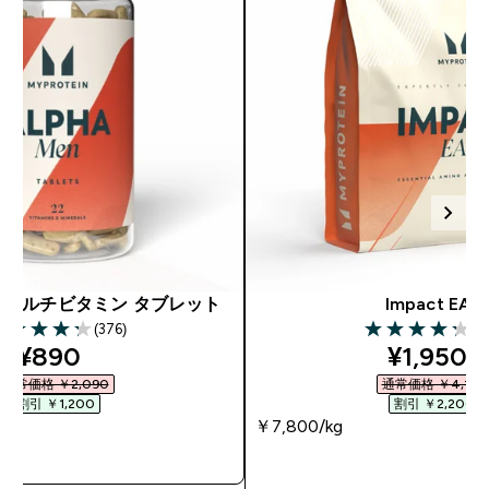
 マルチビタミン タブレット
Impact EAA
(376)
(7
28 out of 5 stars
4.28 out of 5 st
discounted price
discount
¥890‎
¥1,950‎
通常価格 ￥2,090‎
通常価格 ￥4,150‎
割引 ￥1,200‎
割引 ￥2,200‎
￥7,800‎/kg
今すぐ購入
今すぐ購入