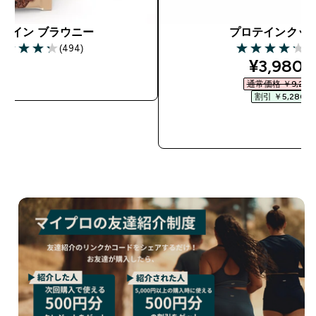
テイン ブラウニー
プロテインクッ
(494)
(4
28 out of 5 stars
4.2 out of 5 sta
discount
¥3,980‎
今すぐ購入
通常価格 ￥9,260‎
割引 ￥5,280‎
今すぐ購入