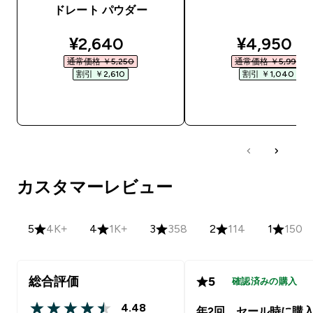
ドレート パウダー
discounted price
discounte
¥2,640‎
¥4,950‎
通常価格 ￥5,250‎
通常価格 ￥5,990‎
割引 ￥2,610‎
割引 ￥1,040‎
今すぐ購入
今すぐ購入
カスタマーレビュー
5
4K+
4
1K+
3
358
2
114
1
150
総合評価
5
確認済みの購入
4.48
年2回、セール時に購