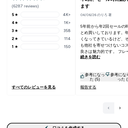
4.48 out of 5 stars
(6287 reviews)
ます
5
★
4K+
04/06/26 のりろ 著
5 stars rating 4069 reviews
4
★
1K+
4 stars rating 1596 reviews
5年前から年2回セールの
3
★
358
とめ買いしております。
3 stars rating 358 reviews
2
★
114
くなってきているけど、
2 stars rating 114 reviews
も他社を寄せつけないコ
1
★
150
1 stars rating 150 reviews
良さは魅力的です。 フレ
続きを読む
は色々試してきましたが
はノンフレーバー、アイ
をメインで使用しており
参考になっ
参考にな
それと期間限定フレーバ
た (5)
った (
試して毎回1kgほど購入
すべてのレビューを見る
報告する
ます。 今回(2026/5)の
ーバーのゴールデンフル
ックスは、溶けやすくて
めの甘さがあるミックス
ス味です。日本人が好む
染みやすい美味しさがあ
す。私は甘党じゃないの
口コミを作成する