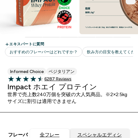
Informed Choice
ベジタリアン
6287 ＋件の口コミ
6287 Reviews
4.48 out of 5 stars
Impact ホエイ プロテイン
世界で売上数240万個を突破の大人気商品。※2×2.5kg
サイズに割引は適用できません
フレーバ
全フレー
スペシャルエディシ