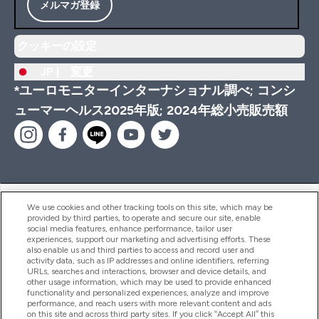
メルマガ登録
クッキーの設定
JP |
変更
*ユーロモニターインターナショナル調べ; コンシ
ューマーヘルス2025年版; 2024年総小売販売額
ヘルプ＆ガイド
We use cookies and other tracking tools on this site, which may be
provided by third parties, to operate and secure our site, enable
social media features, enhance performance, tailor user
experiences, support our marketing and advertising efforts. These
also enable us and third parties to access and record user and
商品について
activity data, such as IP addresses and online identifiers, referring
URLs, searches and interactions, browser and device details, and
other usage information, which may be used to provide enhanced
functionality and personalized experiences, analyze and improve
会社概要
performance, and reach users with more relevant content and ads
on this site and across third party sites. If you click “Accept All” this