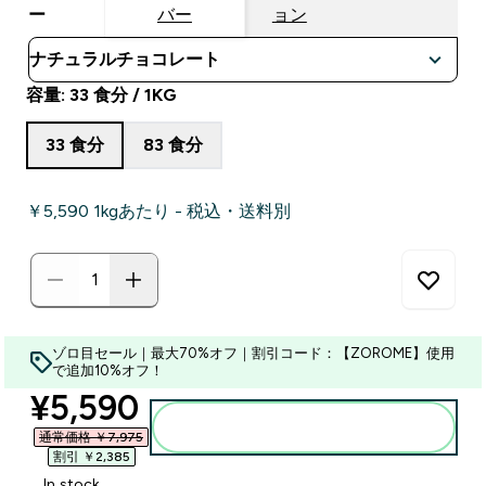
ー
バー
ョン
容量: 33 食分 / 1KG
33 食分
83 食分
￥5,590‎ 1kgあたり - 税込・送料別
ゾロ目セール｜最大70%オフ｜割引コード：【ZOROME】使用
で追加10%オフ！
discounted price
¥5,590‎
カートに入れる
通常価格 ￥7,975‎
割引 ￥2,385‎
In stock