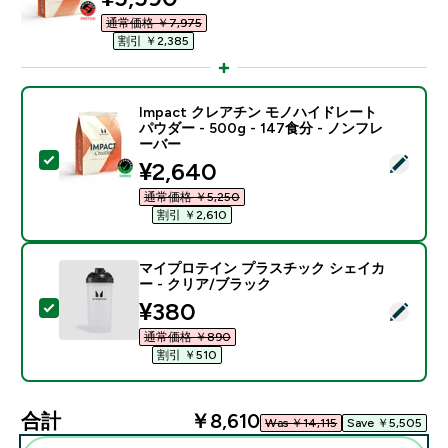
通常価格 ￥7,975‎
割引 ￥2,385‎
Impact クレアチン モノハイドレート
パウダー - 500g - 147食分 - ノンフレ
ーバー
この商品を選択 - Impact クレアチン モノハイドレート パ
discounted price
¥2,640‎
通常価格 ￥5,250‎
割引 ￥2,610‎
マイプロテイン プラスチック シェイカ
ー - クリア/ブラック
discounted price
¥380‎
この商品を選択 - マイプロテイン プラスチック シェイ
通常価格 ￥890‎
割引 ￥510‎
合計
￥8,610‎
Was ￥14,115‎
Save ￥5,505‎