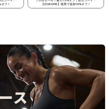
割引コード：
ゾロ目セール｜最大70%オフ｜割引コード：
%オフ！
【ZOROME】使用で追加10%オフ！