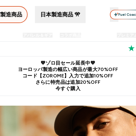
パ製造商品
日本製造商品 🎌
Fuel Coa
イン食品
アパレル＆ギア
コラボ商品
セット商品
プレミア
プリメント submenu
Enter プロテイン食品 submenu
Enter アパレル＆ギア submenu
Enter コラボ商品 submen
⌄
⌄
⌄
料
公式LINE追加で最新お得情報をゲット
公式アプリはこちら
💙ゾロ目セール延長中💙
ヨーロッパ製造の幅広い商品が最大70%OFF
コード【ZOROME】入力で追加10%OFF
さらに特売品は追加20%OFF
今すぐ購入