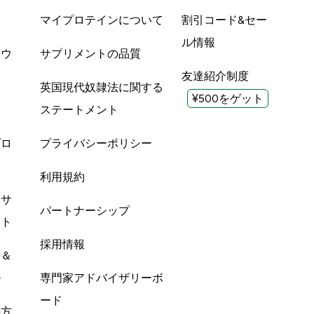
品
マイプロテインについて
割引コード&セー
ル情報
ツウ
サプリメントの品質
友達紹介制度
英国現代奴隷法に関する
¥500をゲット
ステートメント
プロ
プライバシーポリシー
利用規約
酸サ
パートナーシップ
ント
採用情報
ン＆
ル
専門家アドバイザリーボ
ード
の方