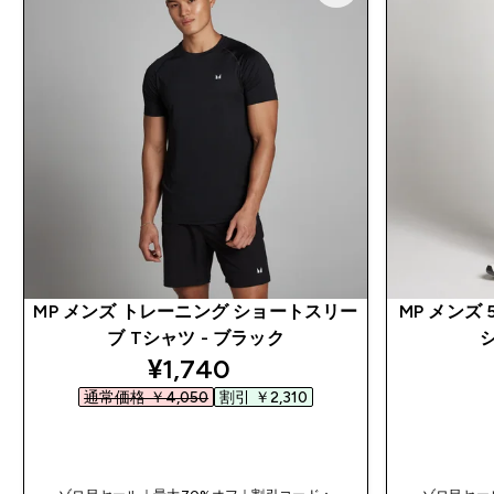
MP メンズ トレーニング ショートスリー
MP メンズ
ブ Tシャツ - ブラック
シ
discounted price
¥1,740‎
通常価格 ￥4,050‎
割引 ￥2,310‎
今すぐ購入