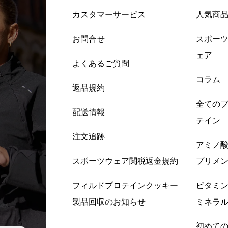
カスタマーサービス
人気商
お問合せ
スポー
ェア
よくあるご質問
コラム
返品規約
全ての
配送情報
テイン
注文追跡
アミノ
スポーツウェア関税返金規約
プリメ
フィルドプロテインクッキー
ビタミ
製品回収のお知らせ
ミネラ
初めて