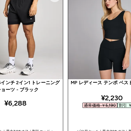
 5インチ 2イン1 トレーニング
MP レディース テンポ ベスト
ョーツ - ブラック
discount
¥2,230‎
¥6,288‎
通常価格 ￥5,190‎
割引 ￥
今すぐ購入
今すぐ購入