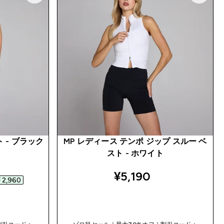
 - ブラック
MP レディース テンポ ジップ スルー ベ
スト - ホワイト
ed price
¥5,190‎
2,960‎
今すぐ購入