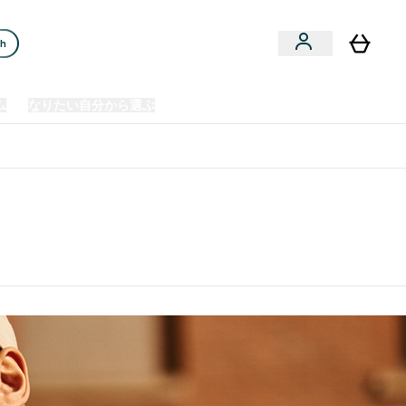
ch
ム
なりたい自分から選ぶ
クリアランスセール
日本製造商品
u
Enter プレミアム submenu
Enter なりたい自分から選ぶ submenu
En
⌄
⌄
⌄
欧州スポーツ栄養No.1ブランド*