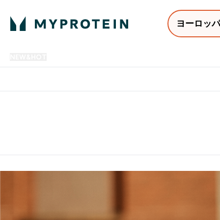
ヨーロッ
NEW&HOT
プロテイン
アミノ酸
サプリメント
プロテ
Enter NEW&HOT submenu
Enter プロテイン submenu
Enter アミノ酸 submenu
Enter サ
⌄
⌄
⌄
⌄
12,000円以上購入で送料無