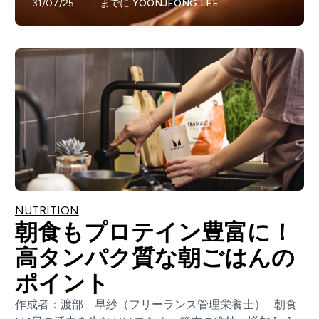
31/07/25
までに
YOONJEONG LEE
NUTRITION
朝食もプロテイン豊富に！
高タンパク質な朝ごはんの
ポイント
作成者：渡部 早紗（フリーランス管理栄養士） 朝食