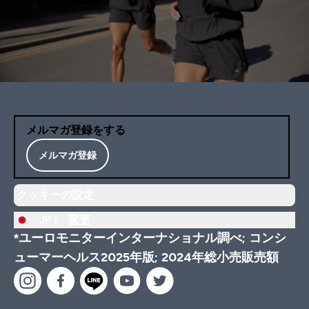
メルマガ登録をする
メルマガ登録
クッキーの設定
JP |
変更
*ユーロモニターインターナショナル調べ; コンシ
ューマーヘルス2025年版; 2024年総小売販売額