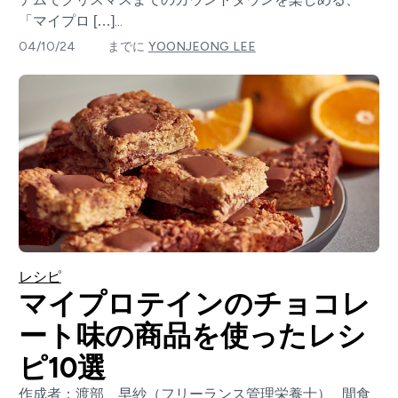
「マイプロ […]...
04/10/24
までに
YOONJEONG LEE
レシピ
マイプロテインのチョコレ
ート味の商品を使ったレシ
ピ10選
作成者：渡部 早紗（フリーランス管理栄養士） 間食