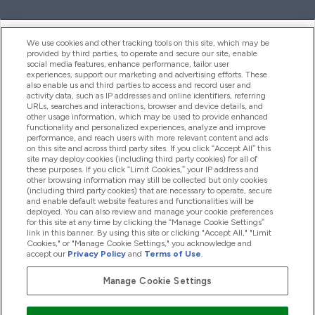
ヘルプ＆ガイド
We use cookies and other tracking tools on this site, which may be
provided by third parties, to operate and secure our site, enable
social media features, enhance performance, tailor user
experiences, support our marketing and advertising efforts. These
also enable us and third parties to access and record user and
商品について
activity data, such as IP addresses and online identifiers, referring
URLs, searches and interactions, browser and device details, and
other usage information, which may be used to provide enhanced
functionality and personalized experiences, analyze and improve
会社概要
performance, and reach users with more relevant content and ads
on this site and across third party sites. If you click “Accept All” this
site may deploy cookies (including third party cookies) for all of
these purposes. If you click “Limit Cookies,” your IP address and
特典＆ポイント
other browsing information may still be collected but only cookies
(including third party cookies) that are necessary to operate, secure
and enable default website features and functionalities will be
deployed. You can also review and manage your cookie preferences
for this site at any time by clicking the “Manage Cookie Settings”
2026 The Hut.com Ltd
link in this banner. By using this site or clicking "Accept All," "Limit
Cookies," or "Manage Cookie Settings," you acknowledge and
accept our
Privacy Policy
and
Terms of Use
.
Manage Cookie Settings
Pay with