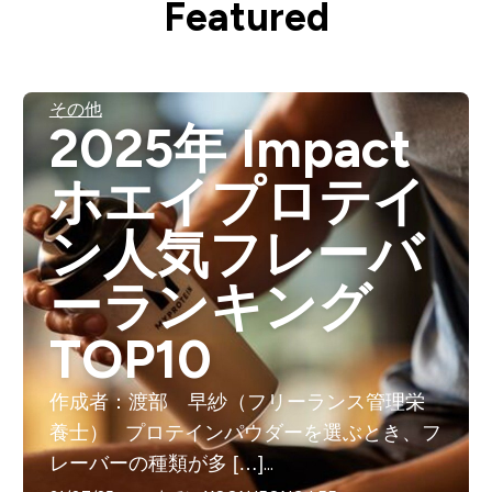
Featured
その他
2025年 Impact
ホエイプロテイ
ン人気フレーバ
ーランキング
TOP10
作成者：渡部 早紗（フリーランス管理栄
養士） プロテインパウダーを選ぶとき、フ
レーバーの種類が多 […]...