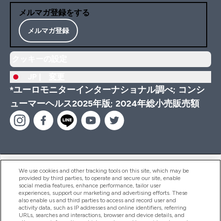
メルマガ登録をする
メルマガ登録
クッキーの設定
JP |
変更
*ユーロモニターインターナショナル調べ; コンシ
ューマーヘルス2025年版; 2024年総小売販売額
ヘルプ＆ガイド
We use cookies and other tracking tools on this site, which may be
provided by third parties, to operate and secure our site, enable
social media features, enhance performance, tailor user
experiences, support our marketing and advertising efforts. These
also enable us and third parties to access and record user and
商品について
activity data, such as IP addresses and online identifiers, referring
URLs, searches and interactions, browser and device details, and