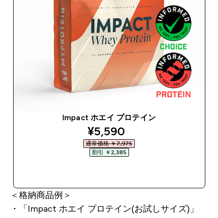
Impact ホエイ プロテイン
discounted price
¥5,590‎
通常価格 ￥7,975‎
割引 ￥2,385‎
今すぐ購入
＜格納商品例＞
・「Impact ホエイ プロテイン(お試しサイズ)」