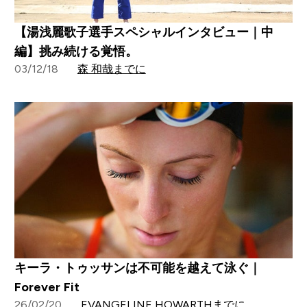
【湯浅麗歌子選手スペシャルインタビュー｜中
編】挑み続ける覚悟。
03/12/18
森 和哉までに
キーラ・トゥッサンは不可能を越えて泳ぐ｜
Forever Fit
26/02/20
EVANGELINE HOWARTHまでに