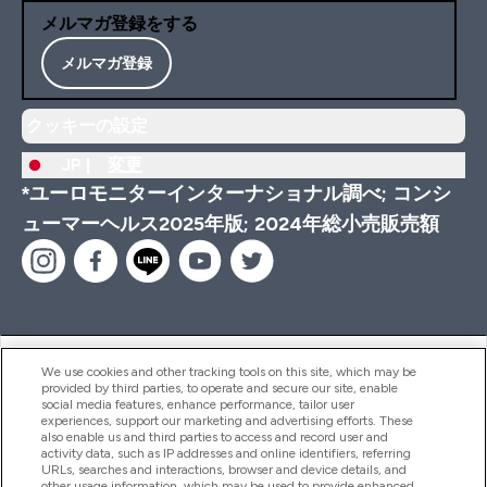
メルマガ登録をする
メルマガ登録
クッキーの設定
JP |
変更
*ユーロモニターインターナショナル調べ; コンシ
ューマーヘルス2025年版; 2024年総小売販売額
ヘルプ＆ガイド
We use cookies and other tracking tools on this site, which may be
provided by third parties, to operate and secure our site, enable
social media features, enhance performance, tailor user
experiences, support our marketing and advertising efforts. These
also enable us and third parties to access and record user and
商品について
activity data, such as IP addresses and online identifiers, referring
URLs, searches and interactions, browser and device details, and
other usage information, which may be used to provide enhanced