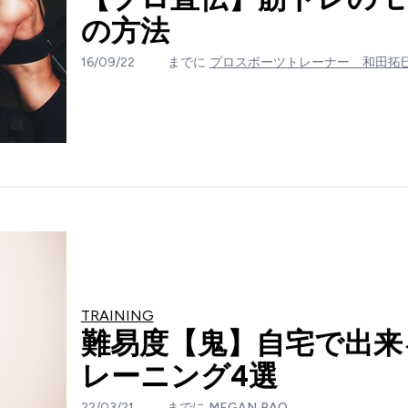
の方法
16/09/22
までに
プロスポーツトレーナー 和田拓
TRAINING
難易度【鬼】自宅で出来
レーニング4選
22/03/21
までに
MEGAN BAO