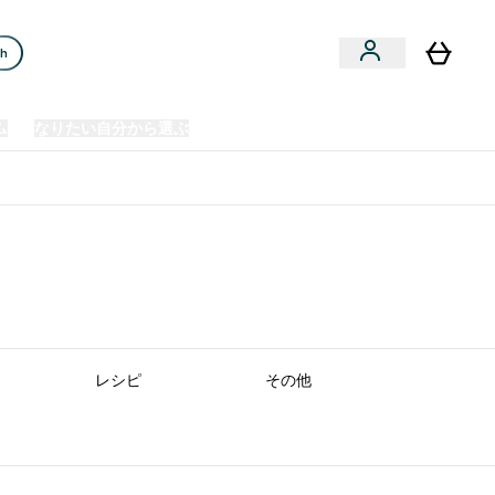
ch
ム
なりたい自分から選ぶ
クリアランスセール
日本製造商品
u
Enter プレミアム submenu
Enter なりたい自分から選ぶ submenu
En
⌄
⌄
⌄
欧州スポーツ栄養No.1ブランド*
レシピ
その他