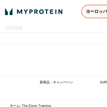
ヨーロッ
NEW&HOT
プロテイン
アミノ酸
サプリメント
プロテ
Enter NEW&HOT submenu
Enter プロテイン submenu
Enter アミノ酸 submenu
Enter サ
⌄
⌄
⌄
⌄
12,000円以上購入で送料無
新商品・キャンペーン
SUP
ホーム
>
The Zone
>
Training