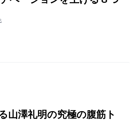
巳
る山澤礼明の究極の腹筋ト