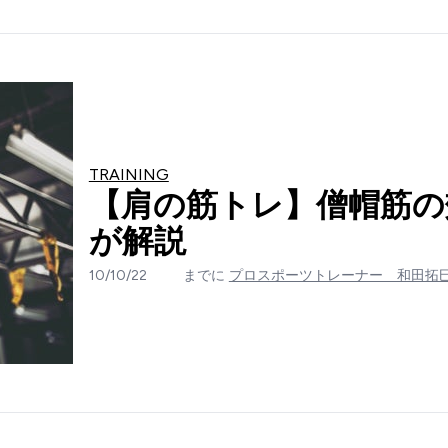
TRAINING
【肩の筋トレ】僧帽筋の
が解説
10/10/22
までに
プロスポーツトレーナー 和田拓