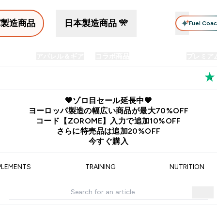
パ製造商品
日本製造商品 🎌
Fuel Coa
イン食品
アパレル＆ギア
コラボ商品
セット商品
プレミア
プリメント submenu
Enter プロテイン食品 submenu
Enter アパレル＆ギア submenu
Enter コラボ商品 submen
⌄
⌄
⌄
料
公式LINE追加で最新お得情報をゲット
公式アプリはこちら
💙ゾロ目セール延長中💙
ヨーロッパ製造の幅広い商品が最大70%OFF
コード【ZOROME】入力で追加10%OFF
さらに特売品は追加20%OFF
今すぐ購入
PLEMENTS
TRAINING
NUTRITION