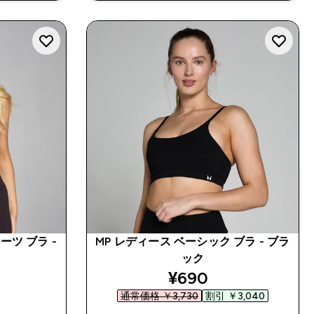
ーツ ブラ -
MP レディース ベーシック ブラ - ブラ
ック
discounted price
¥690‎
通常価格 ￥3,730‎
割引 ￥3,040‎