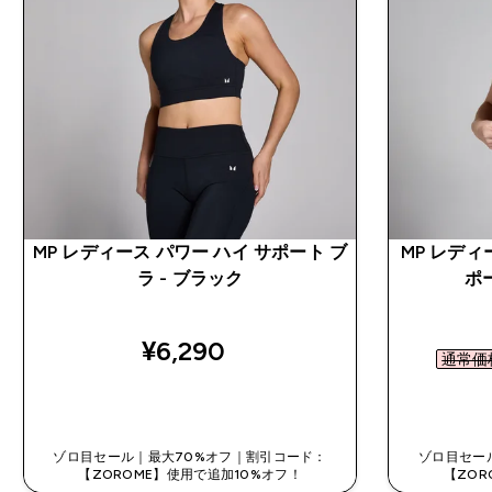
MP レディース パワー ハイ サポート ブ
MP レディ
ラ - ブラック
ポ
¥6,290‎
通常価格
今すぐ購入
ゾロ目セール｜最大70%オフ｜割引コード：
ゾロ目セー
【ZOROME】使用で追加10%オフ！
【ZOR