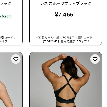
ブラック
レス スポーツブラ - ブラック
ed price
¥7,466‎
5,204‎
今すぐ購入
割引コード：
ゾロ目セール｜最大70%オフ｜割引コード：
0%オフ！
【ZOROME】使用で追加10%オフ！