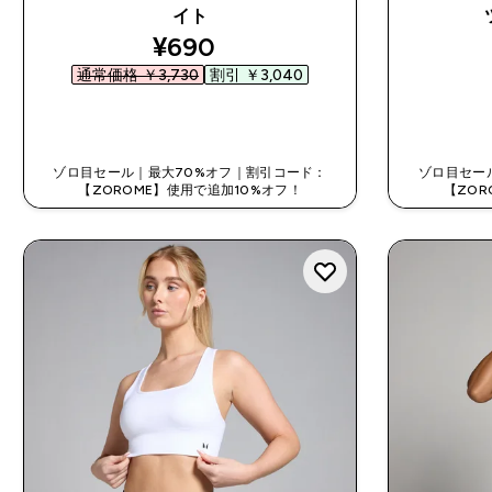
イト
discounted price
¥690‎
通常価格 ￥3,730‎
割引 ￥3,040‎
今すぐ購入
ゾロ目セール｜最大70%オフ｜割引コード：
ゾロ目セー
【ZOROME】使用で追加10%オフ！
【ZOR