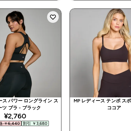
ース パワー ロングライン ス
MP レディース テンポ スポ
ーツ ブラ - ブラック
ココア
discounted price
¥2,760‎
 ￥6,440‎
割引 ￥3,680‎