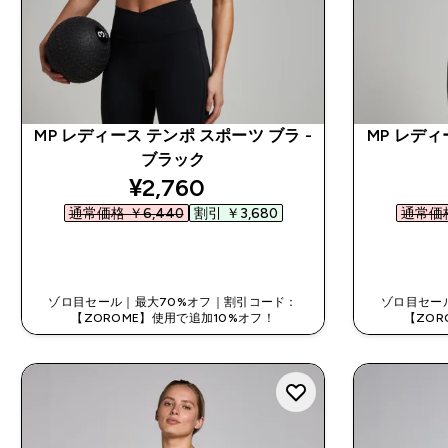
MP レディース テンポ スポーツ ブラ -
MP レディ
ブラック
discounted price
¥2,760‎
通常価格 ￥6,440‎
割引 ￥3,680‎
通常価格
今すぐ購入
ゾロ目セール｜最大70%オフ｜割引コード：
ゾロ目セー
【ZOROME】使用で追加10%オフ！
【ZOR