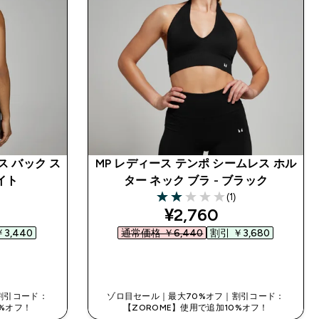
ス バック ス
MP レディース テンポ シームレス ホル
イト
ター ネック ブラ - ブラック
(1)
2 out of 5 stars
ed price
discounted price
¥2,760‎
3,440‎
通常価格 ￥6,440‎
割引 ￥3,680‎
今すぐ購入
割引コード：
ゾロ目セール｜最大70%オフ｜割引コード：
0%オフ！
【ZOROME】使用で追加10%オフ！