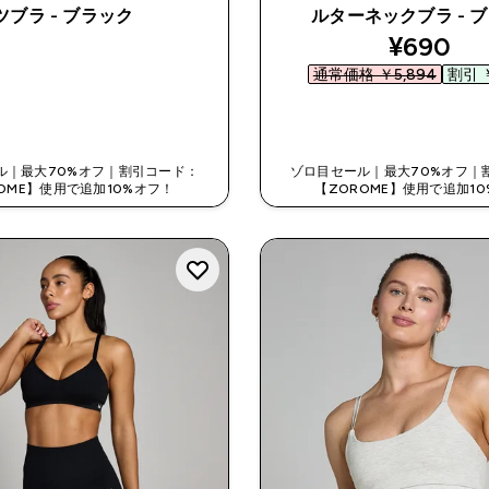
ツブラ - ブラック
ルターネックブラ - 
discount
¥690‎
通常価格 ￥5,894‎
割引 ￥
今すぐ購入
今すぐ購入
ル｜最大70%オフ｜割引コード：
ゾロ目セール｜最大70%オフ｜
OME】使用で追加10%オフ！
【ZOROME】使用で追加1