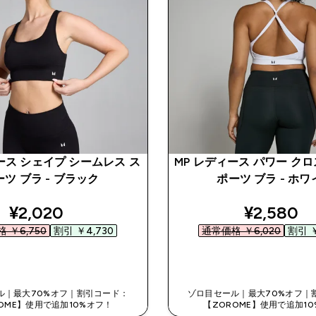
ース シェイプ シームレス ス
MP レディース パワー クロ
ーツ ブラ - ブラック
ポーツ ブラ - ホワ
discounted price
discount
¥2,020‎
¥2,580‎
 ￥6,750‎
割引 ￥4,730‎
通常価格 ￥6,020‎
割引 ￥
今すぐ購入
今すぐ購入
ル｜最大70%オフ｜割引コード：
ゾロ目セール｜最大70%オフ｜
OME】使用で追加10%オフ！
【ZOROME】使用で追加1