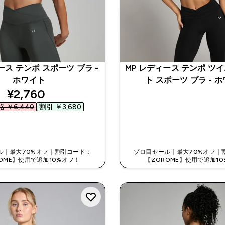
ース テンポ スポーツ ブラ -
MP レディース テンポ ツ
ホワイト
ト スポーツ ブラ - 
discounted price
¥2,760‎
 ￥6,440‎
割引 ￥3,680‎
今すぐ購入
今すぐ購入
ル｜最大70%オフ｜割引コード：
ゾロ目セール｜最大70%オフ｜
OME】使用で追加10%オフ！
【ZOROME】使用で追加1