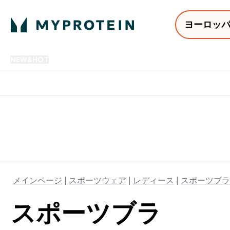
ヨーロッ
NEW&HOT
プロテイン
アミノ酸
サプリメント
プロテ
Enter NEW&HOT submenu
Enter プロテイン submenu
Enter アミノ酸 submenu
Enter サ
⌄
⌄
⌄
⌄
12,000円以上購入で送料無
メインページ
スポーツウェア
レディース
スポーツブラ
スポーツブラ