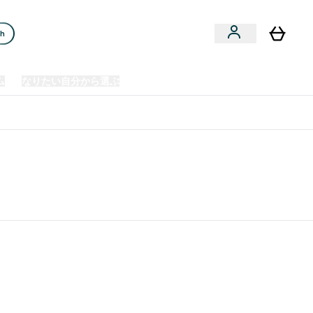
ch
ム
なりたい自分から選ぶ
クリアランスセール
日本製造商品
u
Enter プレミアム submenu
Enter なりたい自分から選ぶ submenu
En
⌄
⌄
⌄
欧州スポーツ栄養No.1ブランド*