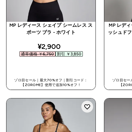
MP レディース シェイプ シームレス ス
MP レディ
ポーツ ブラ - ホワイト
ッシュドフ
discounted price
¥2,900‎
通常価格 ￥6,750‎
割引 ￥3,850‎
今すぐ購入
ゾロ目セール｜最大70%オフ｜割引コード：
ゾロ目セー
【ZOROME】使用で追加10%オフ！
【ZOR