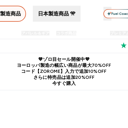
パ製造商品
日本製造商品 🎌
Fuel Coa
イン食品
アパレル＆ギア
コラボ商品
セット商品
プレミア
プリメント submenu
Enter プロテイン食品 submenu
Enter アパレル＆ギア submenu
Enter コラボ商品 submen
⌄
⌄
⌄
料
公式LINE追加で最新お得情報をゲット
公式アプリはこちら
💙ゾロ目セール開催中💙
ヨーロッパ製造の幅広い商品が最大70%OFF
コード【ZOROME】入力で追加10%OFF
さらに特売品は追加20%OFF
今すぐ購入