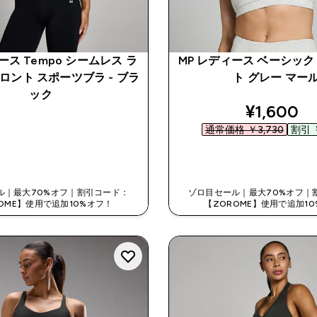
ース Tempo シームレス ラ
MP レディース ベーシック 
ロント スポーツブラ - ブラ
ト グレー マー
ック
discount
¥1,600‎
通常価格 ￥3,730‎
割引 ￥
今すぐ購入
今すぐ購入
ル｜最大70%オフ｜割引コード：
ゾロ目セール｜最大70%オフ｜
OME】使用で追加10%オフ！
【ZOROME】使用で追加1