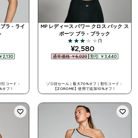
ブラ - ライ
MP レディース パワー クロス バック ス
ル
ポーツ ブラ - ブラック
(1)
3 out of 5 stars
ed price
discounted price
¥2,580‎
2,130‎
通常価格 ￥6,020‎
割引 ￥3,440‎
今すぐ購入
割引コード：
ゾロ目セール｜最大70%オフ｜割引コード：
0%オフ！
【ZOROME】使用で追加10%オフ！