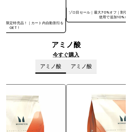
今すぐ購入
ゾロ目セール｜最大70%オフ｜割引コ
使用で追加10%オフ
ール限定特売品！｜カート内自動割引を
GET！
アミノ酸
今すぐ購入
アミノ酸
アミノ酸