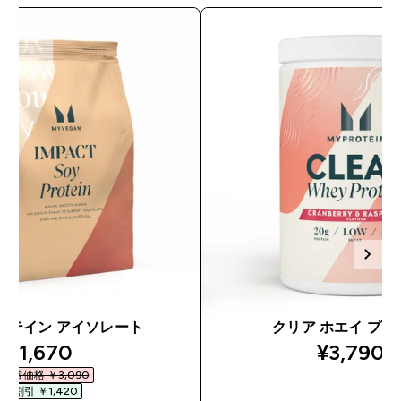
ロテイン アイソレート
クリア ホエイ プロ
discounted price
¥1,670‎
¥3,790‎
通常価格 ￥3,090‎
割引 ￥1,420‎
今すぐ購入