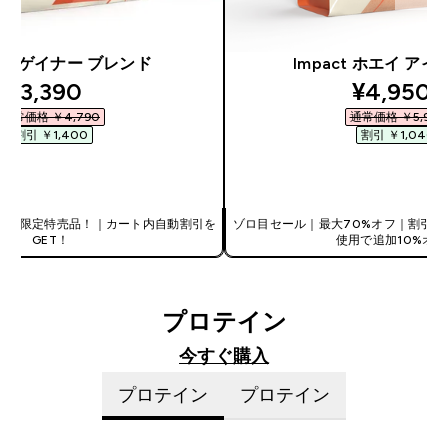
ト ゲイナー ブレンド
Impact ホエイ ア
discounted price
discount
¥3,390‎
¥4,950‎
通常価格 ￥4,790‎
通常価格 ￥5,990‎
割引 ￥1,400‎
割引 ￥1,040‎
今すぐ購入
今すぐ購入
ール限定特売品！｜カート内自動割引を
ゾロ目セール｜最大70%オフ｜割引コ
GET！
使用で追加10%オフ
プロテイン
今すぐ購入
プロテイン
プロテイン