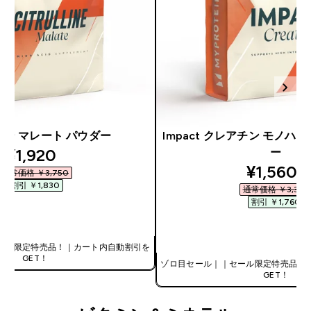
ン マレート パウダー
Impact クレアチン モノハ
discounted price
¥1,920‎
ー
discount
¥1,560‎
通常価格 ￥3,750‎
割引 ￥1,830‎
通常価格 ￥3,320‎
割引 ￥1,760‎
今すぐ購入
今すぐ購入
ール限定特売品！｜カート内自動割引を
GET！
ゾロ目セール｜｜セール限定特売品！
GET！