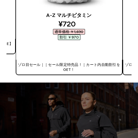
A-Z マルチビタミン
discounted price
¥720‎
通常価格 ￥1,690‎
割引 ￥970‎
OME】
今すぐ購入
ゾロ目セール｜｜セール限定特売品！｜カート内自動割引を
ゾロ目
GET！