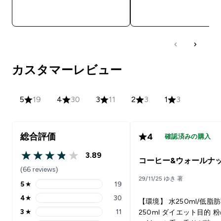
今すぐ購入
今すぐ購入
カスタマーレビュー
5
19
4
30
3
11
2
3
1
3
総合評価
4
確認済みの購入
3.89
3.89 out of 5 stars
コーヒー&ウォールナ
(66 reviews)
29/11/25 ゆき 著
5
★
19
5 stars rating 19 reviews
4
★
30
【環境】 水250ml/低脂
4 stars rating 30 reviews
3
★
11
250ml ダイエット目的 粉の匂
3 stars rating 11 reviews