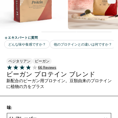
ベジタリアン
ビーガン
66 ＋件の口コミ
66 Reviews
3.89 out of 5 stars
ビーガン プロテイン ブレンド
新配合のビーガン用プロテイン。豆類由来のプロテイン
に植物の力をプラス
味: