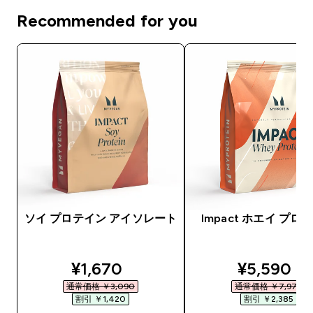
Recommended for you
ソイ プロテイン アイソレート
Impact ホエイ プロ
discounted price
discounte
¥1,670‎
¥5,590‎
通常価格 ￥3,090‎
通常価格 ￥7,975‎
割引 ￥1,420‎
割引 ￥2,385‎