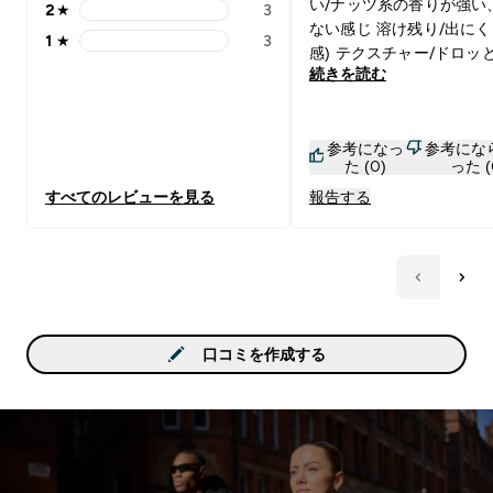
い/ナッツ系の香りが強い
2
★
3
2 stars rating 3 reviews
ない感じ 溶け残り/出にく
1
★
3
1 stars rating 3 reviews
感) テクスチャー/ドロッ
続きを読む
訳でもなく飲みやすい 味
っと不思議な味がする。
らコーヒー+ナッツの甘さ
参考になっ
参考にな
い味と香ばしさが混ざっ
た (0)
った (
じ。どっちかって言うと
すべてのレビューを見る
報告する
の風味が強い。確かにこ
むよりカップケーキとか
向いてる味かも。飲み方
すればそんなに甘過ぎず
すい味だと思うけど、今
み方は個人的にあんまり
なかったです😂
口コミを作成する