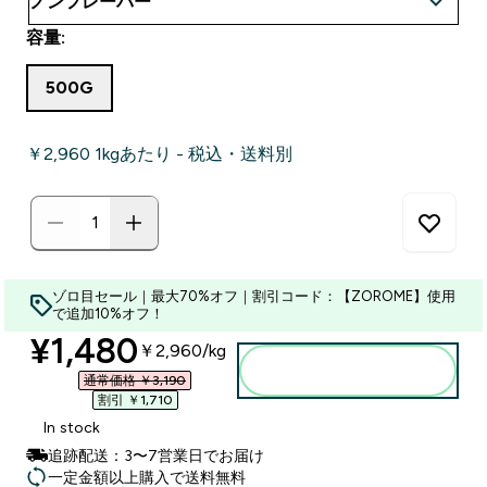
容量:
500G
￥2,960‎ 1kgあたり - 税込・送料別
ゾロ目セール｜最大70%オフ｜割引コード：【ZOROME】使用
で追加10%オフ！
discounted price
¥1,480‎
￥2,960‎/kg
カートに入れる
通常価格 ￥3,190‎
割引 ￥1,710‎
In stock
追跡配送：3〜7営業日でお届け
一定金額以上購入で送料無料