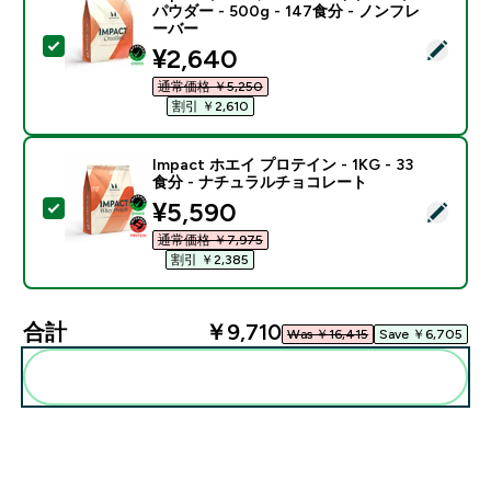
パウダー - 500g - 147食分 - ノンフレ
ーバー
この商品を選択 - Impact クレアチン モノハイドレート パ
discounted price
¥2,640‎
通常価格 ￥5,250‎
割引 ￥2,610‎
Impact ホエイ プロテイン - 1KG - 33
食分 - ナチュラルチョコレート
discounted price
¥5,590‎
この商品を選択 - Impact ホエイ プロテイン - 1KG 
通常価格 ￥7,975‎
割引 ￥2,385‎
合計
￥9,710‎
Was ￥16,415‎
Save ￥6,705‎
まとめてカートに入れる