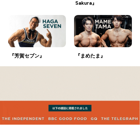
Sakura』
『芳賀セブン』
『まめたま』