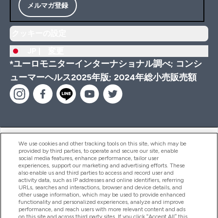
メルマガ登録
クッキーの設定
JP |
変更
*ユーロモニターインターナショナル調べ; コンシ
ューマーヘルス2025年版; 2024年総小売販売額
ヘルプ＆ガイド
We use cookies and other tracking tools on this site, which may be
provided by third parties, to operate and secure our site, enable
social media features, enhance performance, tailor user
experiences, support our marketing and advertising efforts. These
also enable us and third parties to access and record user and
商品について
activity data, such as IP addresses and online identifiers, referring
URLs, searches and interactions, browser and device details, and
other usage information, which may be used to provide enhanced
functionality and personalized experiences, analyze and improve
会社概要
performance, and reach users with more relevant content and ads
on this site and across third party sites. If you click “Accept All” this