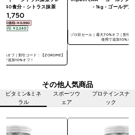
7G- 40食分 - シトラス抹茶
- 1kg - ゴールデ
discounted price
¥1,750‎
今すぐ購入
通常価格 ￥3,990‎
割引 ￥2,240‎
ゾロ目セール｜最大70%オフ｜割引コ
使用で追加10%オフ
今すぐ購入
0%オフ｜割引コード：【ZOROME】
使用で追加10%オフ！
その他人気商品
ビタミン&ミネ
スポーツウ
プロテインスナ
ラル
ェア
ック