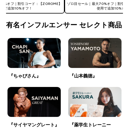
0%オフ｜割引コード：【ZOROME】
ゾロ目セール｜最大70%オフ｜割引コ
使用で追加10%オフ！
使用で追加10%オフ
有名インフルエンサー セレクト商品
『ちゃぴさん』
『山本義徳』
『サイヤマングレート』
『薬学生トレーニー