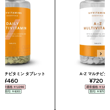
マルチビタミン タブレット
A-Z マルチビタ
discounted price
discoun
¥460‎
¥720‎
通常価格 ￥1,090‎
通常価格 ￥1,690‎
割引 ￥630‎
割引 ￥970‎
今すぐ購入
今すぐ購入