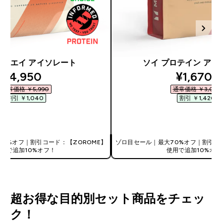
ct ホエイ アイソレート
ソイ プロテイン ア
discounted price
discount
¥4,950‎
¥1,670‎
通常価格 ￥5,990‎
通常価格 ￥3,090‎
割引 ￥1,040‎
割引 ￥1,420‎
今すぐ購入
今すぐ購入
0%オフ｜割引コード：【ZOROME】
ゾロ目セール｜最大70%オフ｜割引コ
使用で追加10%オフ！
使用で追加10%オフ
超お得な目的別セット商品をチェッ
ク！