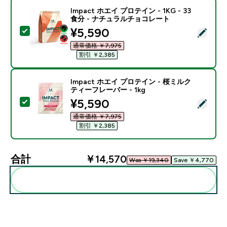
Impact ホエイ プロテイン - 1KG - 33
食分 - ナチュラルチョコレート
discounted price
¥5,590‎
この商品を選択 - Impact ホエイ プロテイン - 1KG 
通常価格 ￥7,975‎
割引 ￥2,385‎
Impact ホエイ プロテイン - 桜ミルク
ティーフレーバー - 1kg
discounted price
¥5,590‎
この商品を選択 - Impact ホエイ プロテイン - 桜ミル
通常価格 ￥7,975‎
割引 ￥2,385‎
合計
￥14,570‎
Was ￥19,340‎
Save ￥4,770‎
まとめてカートに入れる