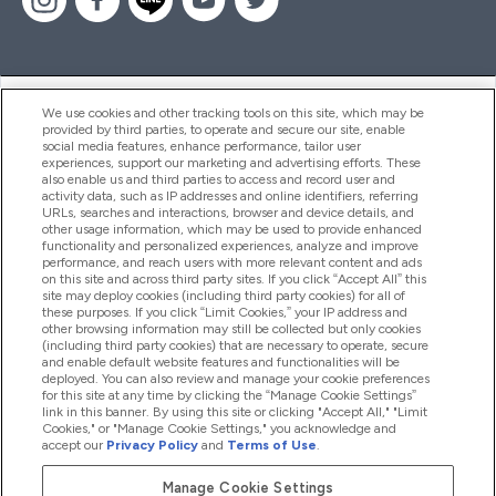
ヘルプ＆ガイド
We use cookies and other tracking tools on this site, which may be
provided by third parties, to operate and secure our site, enable
social media features, enhance performance, tailor user
experiences, support our marketing and advertising efforts. These
also enable us and third parties to access and record user and
商品について
activity data, such as IP addresses and online identifiers, referring
URLs, searches and interactions, browser and device details, and
other usage information, which may be used to provide enhanced
functionality and personalized experiences, analyze and improve
会社概要
performance, and reach users with more relevant content and ads
on this site and across third party sites. If you click “Accept All” this
site may deploy cookies (including third party cookies) for all of
these purposes. If you click “Limit Cookies,” your IP address and
特典＆ポイント
other browsing information may still be collected but only cookies
(including third party cookies) that are necessary to operate, secure
and enable default website features and functionalities will be
deployed. You can also review and manage your cookie preferences
for this site at any time by clicking the “Manage Cookie Settings”
2026 The Hut.com Ltd
link in this banner. By using this site or clicking "Accept All," "Limit
Cookies," or "Manage Cookie Settings," you acknowledge and
accept our
Privacy Policy
and
Terms of Use
.
Manage Cookie Settings