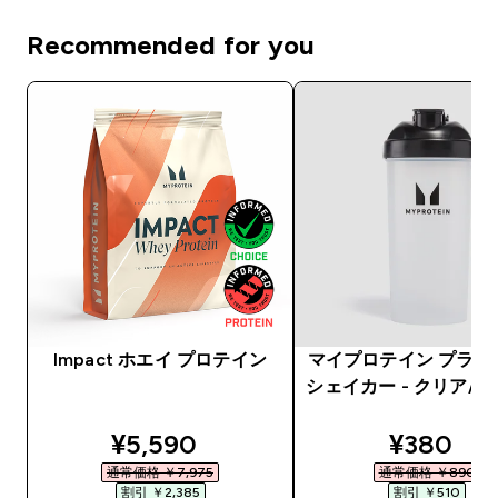
Recommended for you
Impact ホエイ プロテイン
マイプロテイン プラス
シェイカー - クリア/
discounted price
discount
¥5,590‎
¥380‎
通常価格 ￥7,975‎
通常価格 ￥890‎
割引 ￥2,385‎
割引 ￥510‎