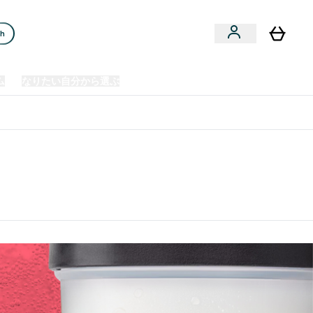
ch
ム
なりたい自分から選ぶ
クリアランスセール
日本製造商品
u
Enter プレミアム submenu
Enter なりたい自分から選ぶ submenu
En
⌄
⌄
⌄
欧州スポーツ栄養No.1ブランド*