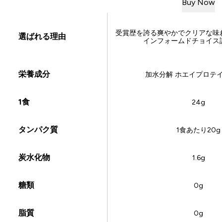
Buy
Now
受賞歴を誇る爽やかでクリアな味
選ばれる理由
インフォームドチョイス
栄養成分
加水分解 ホエイプロテイン
1食
24g
タンパク質
1食あたり20g
炭水化物
1.6g
糖類
0g
脂質
0g