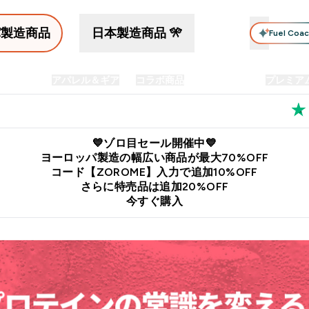
パ製造商品
日本製造商品 🎌
Fuel Coa
イン食品
アパレル＆ギア
コラボ商品
セット商品
プレミア
プリメント submenu
Enter プロテイン食品 submenu
Enter アパレル＆ギア submenu
Enter コラボ商品 submen
⌄
⌄
⌄
料
公式LINE追加で最新お得情報をゲット
公式アプリはこちら
💙ゾロ目セール開催中💙
ヨーロッパ製造の幅広い商品が最大70%OFF
コード【ZOROME】入力で追加10%OFF
さらに特売品は追加20%OFF
今すぐ購入