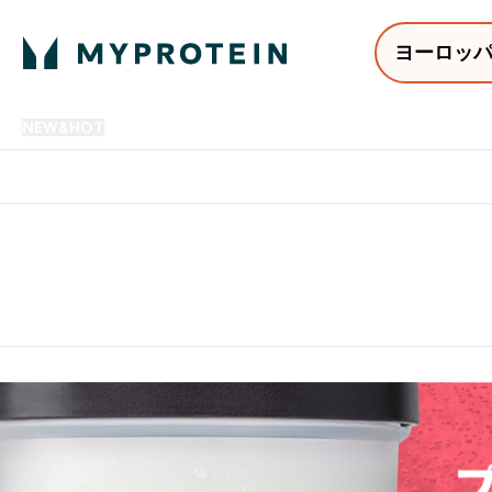
ヨーロッ
NEW&HOT
プロテイン
アミノ酸
サプリメント
プロテ
Enter NEW&HOT submenu
Enter プロテイン submenu
Enter アミノ酸 submenu
Enter サ
⌄
⌄
⌄
⌄
12,000円以上購入で送料無