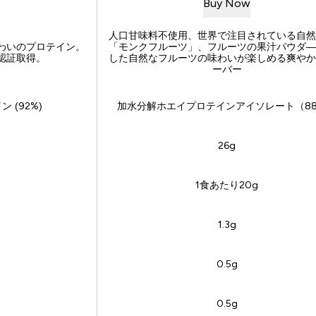
Buy
Now
人口甘味料不使用、世界で注目されている自然
わいのプロテイン。
「モンクフルーツ」、フルーツの果汁パウダ―
認証取得。
した自然なフルーツの味わいが楽しめる爽やか
ーバー
 (92%)
加水分解ホエイプロテインアイソレート（8
26g
1食あたり20g
1.3g
0.5g
0.5g