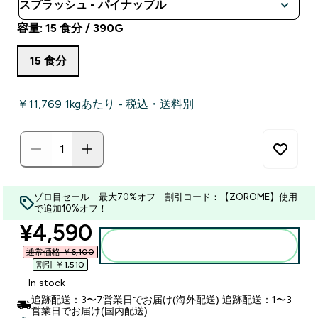
容量: 15 食分 / 390G
15 食分
￥11,769‎ 1kgあたり - 税込・送料別
ゾロ目セール｜最大70%オフ｜割引コード：【ZOROME】使用
で追加10%オフ！
discounted price
¥4,590‎
カートに入れる
通常価格 ￥6,100‎
割引 ￥1,510‎
In stock
追跡配送：3〜7営業日でお届け(海外配送) 追跡配送：1〜3
営業日でお届け(国内配送)