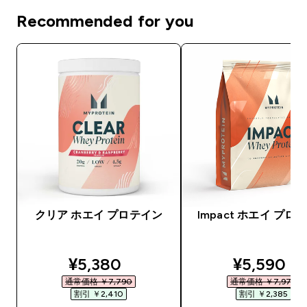
Recommended for you
クリア ホエイ プロテイン
Impact ホエイ プロ
discounted price
discounte
¥5,380‎
¥5,590‎
通常価格 ￥7,790‎
通常価格 ￥7,975‎
割引 ￥2,410‎
割引 ￥2,385‎