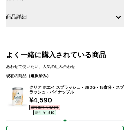
商品詳細
よく一緒に購入されている商品
あわせて使いたい、人気の組み合わせ
現在の商品（選択済み）
クリア ホエイ スプラッシュ - 390G - 15食分 - スプ
ラッシュ - パイナップル
discounted price
¥4,590‎
通常価格 ￥6,100‎
割引 ￥1,510‎