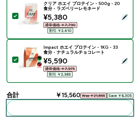
クリア ホエイ プロテイン - 500g - 20
食分 - ラズベリーレモネード
discounted price
¥5,380‎
この商品を選択 - クリア ホエイ プロテイン - 500g -
通常価格 ￥7,790‎
割引 ￥2,410‎
Impact ホエイ プロテイン - 1KG - 33
食分 - ナチュラルチョコレート
discounted price
¥5,590‎
この商品を選択 - Impact ホエイ プロテイン - 1KG 
通常価格 ￥7,975‎
割引 ￥2,385‎
合計
￥15,560‎
Was ￥21,865‎
Save ￥6,305‎
まとめてカートに入れる