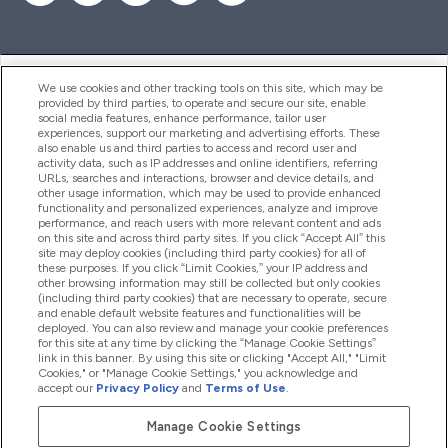
ヘルプ＆ガイド
We use cookies and other tracking tools on this site, which may be
provided by third parties, to operate and secure our site, enable
social media features, enhance performance, tailor user
experiences, support our marketing and advertising efforts. These
also enable us and third parties to access and record user and
商品について
activity data, such as IP addresses and online identifiers, referring
URLs, searches and interactions, browser and device details, and
other usage information, which may be used to provide enhanced
functionality and personalized experiences, analyze and improve
会社概要
performance, and reach users with more relevant content and ads
on this site and across third party sites. If you click “Accept All” this
site may deploy cookies (including third party cookies) for all of
these purposes. If you click “Limit Cookies,” your IP address and
特典＆ポイント
other browsing information may still be collected but only cookies
(including third party cookies) that are necessary to operate, secure
and enable default website features and functionalities will be
deployed. You can also review and manage your cookie preferences
for this site at any time by clicking the “Manage Cookie Settings”
2026 The Hut.com Ltd
link in this banner. By using this site or clicking "Accept All," "Limit
Cookies," or "Manage Cookie Settings," you acknowledge and
accept our
Privacy Policy
and
Terms of Use
.
Manage Cookie Settings