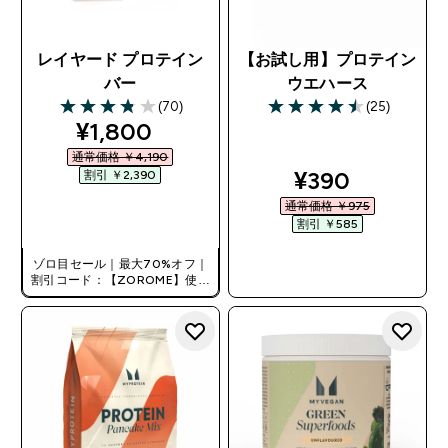
レイヤード プロテイン
【お試し用】プロテイン
バー
ウエハース
(70)
(25)
3.8 out of 5 stars
4.52 out of 5 stars
discounted price
¥1,800‎
通常価格 ￥4,190‎
discounted pr
¥390‎
割引 ￥2,390‎
通常価格 ￥975‎
今すぐ購入
割引 ￥585‎
ゾロ目セール｜最大70%オフ｜
今すぐ購入
割引コード：【ZOROME】使用
で追加10%オフ！