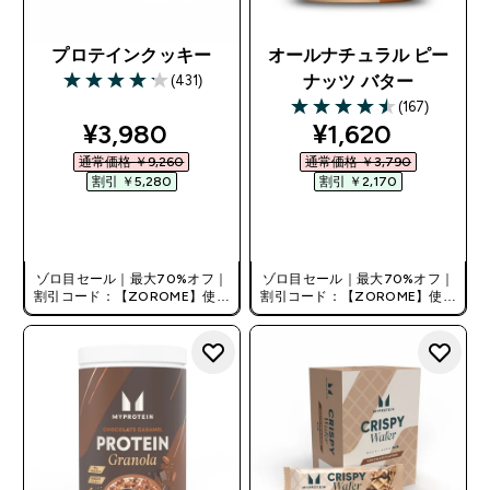
プロテインクッキー
オールナチュラル ピー
(431)
ナッツ バター
4.2 out of 5 stars
(167)
4.51 out of 5 stars
discounted price
discounted pri
¥3,980‎
¥1,620‎
通常価格 ￥9,260‎
通常価格 ￥3,790‎
割引 ￥5,280‎
割引 ￥2,170‎
今すぐ購入
今すぐ購入
ゾロ目セール｜最大70%オフ｜
ゾロ目セール｜最大70%オフ｜
割引コード：【ZOROME】使用
割引コード：【ZOROME】使用
で追加10%オフ！
で追加10%オフ！