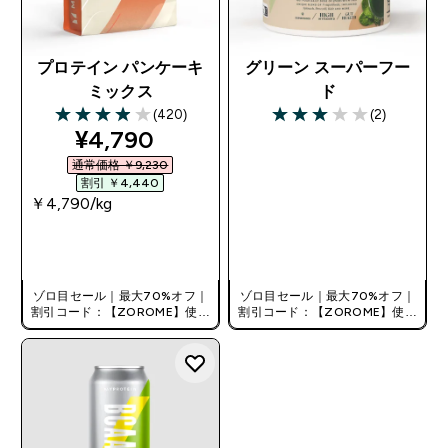
プロテイン パンケーキ
グリーン スーパーフー
ミックス
ド
(420)
(2)
3.95 out of 5 stars
3 out of 5 stars
discounted price
¥4,790‎
通常価格 ￥9,230‎
割引 ￥4,440‎
￥4,790‎/kg
今すぐ購入
今すぐ購入
ゾロ目セール｜最大70%オフ｜
ゾロ目セール｜最大70%オフ｜
割引コード：【ZOROME】使用
割引コード：【ZOROME】使用
で追加10%オフ！
で追加10%オフ！