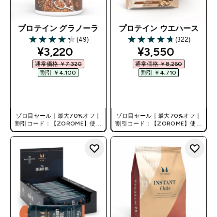
プロテイン グラノーラ
プロテイン ウエハース
(49)
(322)
4.22 out of 5 stars
4.69 out of 5 stars
discounted price
discounted pri
¥3,220‎
¥3,550‎
通常価格 ￥7,320‎
通常価格 ￥8,260‎
割引 ￥4,100‎
割引 ￥4,710‎
今すぐ購入
今すぐ購入
ゾロ目セール｜最大70%オフ｜
ゾロ目セール｜最大70%オフ｜
割引コード：【ZOROME】使用
割引コード：【ZOROME】使用
で追加10%オフ！
で追加10%オフ！