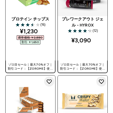
プロテイン チップス
プレワークアウト ジェ
(16)
ル - HYROX
3.5 out of 5 stars
discounted price
¥1,230‎
(12)
4.17 out of 5 stars
通常価格 ￥2,880‎
¥3,090‎
割引 ￥1,650‎
今すぐ購入
今すぐ購入
ゾロ目セール｜最大70%オフ｜
ゾロ目セール｜最大70%オフ｜
割引コード：【ZOROME】使用
割引コード：【ZOROME】使用
で追加10%オフ！
で追加10%オフ！