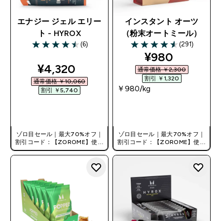
エナジー ジェル エリー
インスタント オーツ
ト - HYROX
（粉末オートミール）
(6)
(291)
4.5 out of 5 stars
4.58 out of 5 stars
discounted pr
¥980‎
discounted price
¥4,320‎
通常価格 ￥2,300‎
割引 ￥1,320‎
通常価格 ￥10,060‎
￥980‎/kg
割引 ￥5,740‎
今すぐ購入
今すぐ購入
ゾロ目セール｜最大70%オフ｜
ゾロ目セール｜最大70%オフ｜
割引コード：【ZOROME】使用
割引コード：【ZOROME】使用
で追加10%オフ！
で追加10%オフ！