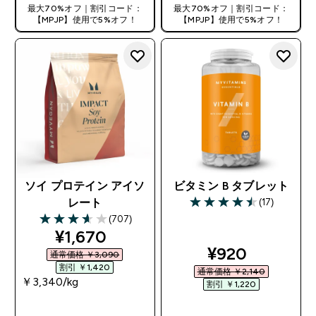
最大70%オフ｜割引コード：
最大70%オフ｜割引コード：
【MPJP】使用で5%オフ！
【MPJP】使用で5%オフ！
ソイ プロテイン アイソ
ビタミン B タブレット
(17)
レート
4.53 out of 5 stars
(707)
3.63 out of 5 stars
discounted price
¥1,670‎
discounted pr
¥920‎
通常価格 ￥3,090‎
割引 ￥1,420‎
通常価格 ￥2,140‎
￥3,340‎/kg
割引 ￥1,220‎
今すぐ購入
今すぐ購入