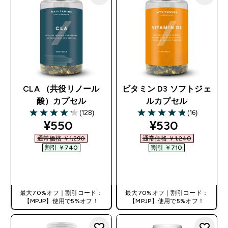
CLA （共役リノール
ビタミン D3 ソフトジェ
酸）カプセル
ルカプセル
(128)
(16)
4.16 out of 5 stars
4.88 out of 5 stars
discounted price
discounted pr
¥550‎
¥530‎
通常価格 ￥1,290‎
通常価格 ￥1,240‎
割引 ￥740‎
割引 ￥710‎
今すぐ購入
今すぐ購入
最大70%オフ｜割引コード：
最大70%オフ｜割引コード：
【MPJP】使用で5%オフ！
【MPJP】使用で5%オフ！