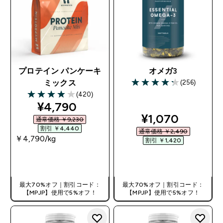
プロテイン パンケーキ
オメガ3
(256)
ミックス
4.28 out of 5 stars
(420)
3.95 out of 5 stars
discounted price
¥4,790‎
discounted pri
¥1,070‎
通常価格 ￥9,230‎
割引 ￥4,440‎
通常価格 ￥2,490‎
￥4,790‎/kg
割引 ￥1,420‎
今すぐ購入
今すぐ購入
最大70%オフ｜割引コード：
最大70%オフ｜割引コード：
【MPJP】使用で5%オフ！
【MPJP】使用で5%オフ！