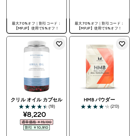
今すぐ購入
今すぐ購入
最大70%オフ｜割引コード：
最大70%オフ｜割引コード：
【MPJP】使用で5%オフ！
【MPJP】使用で5%オフ！
クリル オイル カプセル
HMB パウダー
(18)
(213)
4.44 out of 5 stars
4.21 out of 5 stars
discounted price
¥8,220‎
通常価格 ￥19,130‎
割引 ￥10,910‎