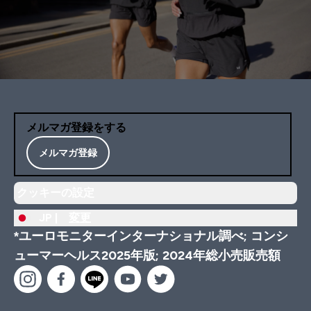
メルマガ登録をする
メルマガ登録
クッキーの設定
JP |
変更
*ユーロモニターインターナショナル調べ; コンシ
ューマーヘルス2025年版; 2024年総小売販売額