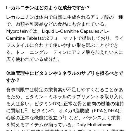
L-カルニチンはどのような成分ですか？
L-カルニチンは体内で自然に生成されるアミノ酸の一種
で、肉類や乳製品などの食品にも含まれている。
Myproteinでは、Liquid L-Carnitine CapsulesとL-
Carnitine Tabletsの2フォーマットで提供しており、ライ
フスタイルに合わせて使いやすい形を選ぶことができ
る。トレーニングルーティンにアミノ酸を加えたい人に
広く使われている成分だ。
体重管理中にビタミンやミネラルのサプリを摂るべきで
すか？
食事制限中は特定の栄養素が不足しやすくなることがあ
るため、ビタミン・ミネラルのサプリメントを取り入れ
る人は多い。ビタミンD3は正常な骨と筋肉の機能の維持
2
に貢献し
、ビタミンC、オメガ3脂肪酸（EPAとDHAは
3
心臓の正常な機能に役立つ
）など、バランスよく栄養
を補えるアイテムが揃っている。Daily Multivitamin