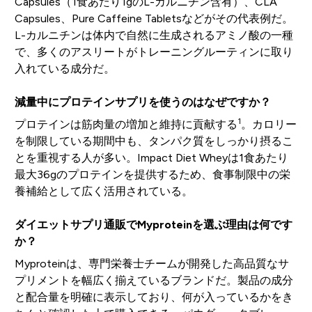
Capsules（1食あたり1gのL-カルニチン含有）、CLA
Capsules、Pure Caffeine Tabletsなどがその代表例だ。
L-カルニチンは体内で自然に生成されるアミノ酸の一種
で、多くのアスリートがトレーニングルーティンに取り
入れている成分だ。
減量中にプロテインサプリを使うのはなぜですか？
1
プロテインは筋肉量の増加と維持に貢献する
。カロリー
を制限している期間中も、タンパク質をしっかり摂るこ
とを重視する人が多い。Impact Diet Wheyは1食あたり
最大36gのプロテインを提供するため、食事制限中の栄
養補給として広く活用されている。
ダイエットサプリ通販でMyproteinを選ぶ理由は何です
か？
Myproteinは、専門栄養士チームが開発した高品質なサ
プリメントを幅広く揃えているブランドだ。製品の成分
と配合量を明確に表示しており、何が入っているかをき