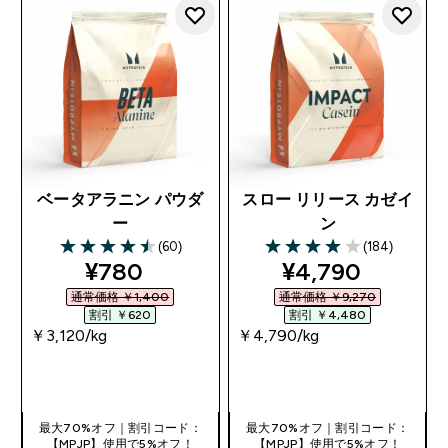
ベータアラニン パウダ
スロー リリース カゼイ
ー
ン
(60)
(184)
4.48 out of 5 stars
4.01 out of 5 stars
discounted price
discounted pri
¥780‎
¥4,790‎
通常価格 ￥1,400‎
通常価格 ￥9,270‎
割引 ￥620‎
割引 ￥4,480‎
￥3,120‎/kg
￥4,790‎/kg
今すぐ購入
今すぐ購入
最大70%オフ｜割引コード：
最大70%オフ｜割引コード：
【MPJP】使用で5%オフ！
【MPJP】使用で5%オフ！