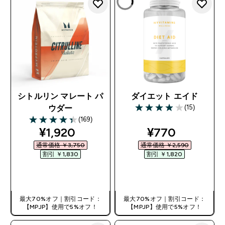
シトルリン マレート パ
ダイエット エイド
(15)
ウダー
3.93 out of 5 stars
(169)
4.38 out of 5 stars
discounted price
discounted pr
¥1,920‎
¥770‎
通常価格 ￥3,750‎
通常価格 ￥2,590‎
割引 ￥1,830‎
割引 ￥1,820‎
今すぐ購入
今すぐ購入
最大70%オフ｜割引コード：
最大70%オフ｜割引コード：
【MPJP】使用で5%オフ！
【MPJP】使用で5%オフ！