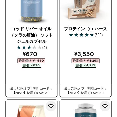
コッド リバー オイル
プロテイン ウエハース
(322)
（タラの肝油） ソフト
4.69 out of 5 stars
ジェルカプセル
(4)
3.25 out of 5 stars
discounted price
discounted pri
¥670‎
¥3,550‎
通常価格 ￥1,540‎
通常価格 ￥8,260‎
割引 ￥870‎
割引 ￥4,710‎
今すぐ購入
今すぐ購入
最大70%オフ｜割引コード：
最大70%オフ｜割引コード：
【MPJP】使用で5%オフ！
【MPJP】使用で5%オフ！