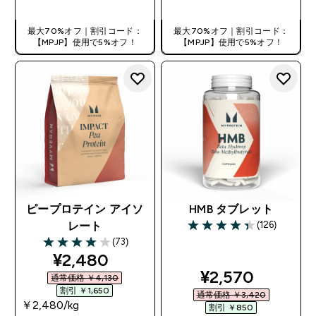
最大70%オフ｜割引コード：
最大70%オフ｜割引コード：
【MPJP】使用で5%オフ！
【MPJP】使用で5%オフ！
ピープロテイン アイソ
HMB タブレット
(126)
レート
4.39 out of 5 stars
(73)
4 out of 5 stars
discounted price
¥2,480‎
discounted pri
¥2,570‎
通常価格 ￥4,130‎
割引 ￥1,650‎
通常価格 ￥3,420‎
￥2,480‎/kg
割引 ￥850‎