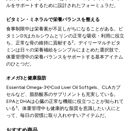
ルをサポートするために設計されたフォーミュラだ。
ビタミン・ミネラルで栄養バランスを整える
食事制限中は栄養素が不足しがちになることがある。ビ
タミンD3はカルシウムとリンの正常な吸収・利用に役立
2
ち、正常な骨の維持に貢献する
。デイリーマルチビタ
ミンは日々の栄養補給をシンプルにまとめた選択肢で、
体重管理中の栄養バランスをサポートする基本アイテム
のひとつだ。
オメガ3と健康脂肪
Essential Omega-3やCod Liver Oil Softgels、CLAカプ
セルなど、脂肪酸系のサプリメントも充実している。
EPAとDHAは心臓の正常な機能に役立つことが知られて
3
いる
。体重管理中も健康的な脂質を意識したい人にと
って、毎日の習慣に取り入れやすいアイテムだ。
おすすめ商品