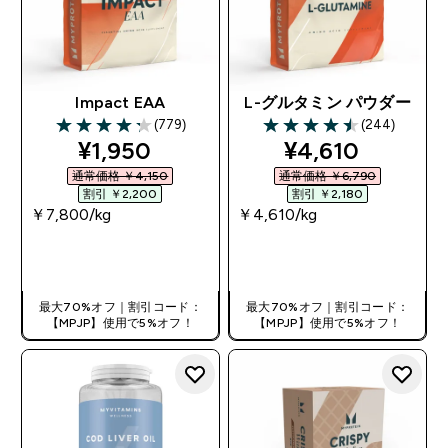
Impact EAA
L-グルタミン パウダー
(779)
(244)
4.28 out of 5 stars
4.47 out of 5 stars
discounted price
discounted pri
¥1,950‎
¥4,610‎
通常価格 ￥4,150‎
通常価格 ￥6,790‎
割引 ￥2,200‎
割引 ￥2,180‎
￥7,800‎/kg
￥4,610‎/kg
今すぐ購入
今すぐ購入
最大70%オフ｜割引コード：
最大70%オフ｜割引コード：
【MPJP】使用で5%オフ！
【MPJP】使用で5%オフ！