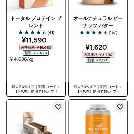
トータル プロテイン ブ
オールナチュラル ピー
レンド
ナッツ バター
(41)
(167)
4.46 out of 5 stars
4.51 out of 5 stars
discounted price
¥11,590‎
discounted pri
¥1,620‎
通常価格 ￥19,060‎
割引 ￥7,470‎
通常価格 ￥3,790‎
￥4,636‎/kg
割引 ￥2,170‎
今すぐ購入
今すぐ購入
最大70%オフ｜割引コード：
最大70%オフ｜割引コード：
【MPJP】使用で5%オフ！
【MPJP】使用で5%オフ！