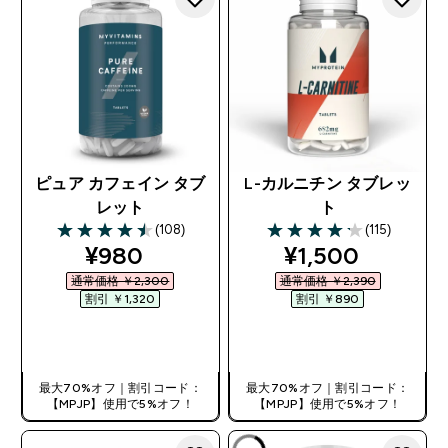
ピュア カフェイン タブ
L-カルニチン タブレッ
レット
ト
(108)
(115)
4.47 out of 5 stars
4.19 out of 5 stars
discounted price
discounted pri
¥980‎
¥1,500‎
通常価格 ￥2,300‎
通常価格 ￥2,390‎
割引 ￥1,320‎
割引 ￥890‎
今すぐ購入
今すぐ購入
最大70%オフ｜割引コード：
最大70%オフ｜割引コード：
【MPJP】使用で5%オフ！
【MPJP】使用で5%オフ！