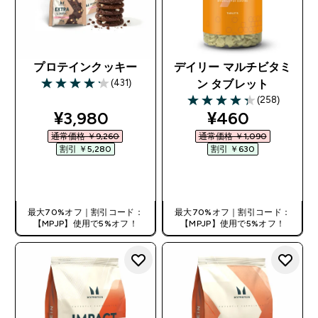
プロテインクッキー
デイリー マルチビタミ
(431)
ン タブレット
4.2 out of 5 stars
(258)
4.34 out of 5 stars
discounted price
discounted pr
¥3,980‎
¥460‎
通常価格 ￥9,260‎
通常価格 ￥1,090‎
割引 ￥5,280‎
割引 ￥630‎
今すぐ購入
今すぐ購入
最大70%オフ｜割引コード：
最大70%オフ｜割引コード：
【MPJP】使用で5%オフ！
【MPJP】使用で5%オフ！