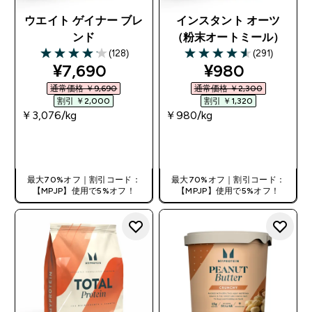
ウエイト ゲイナー ブレ
インスタント オーツ
ンド
（粉末オートミール）
(128)
(291)
4.13 out of 5 stars
4.58 out of 5 stars
discounted price
discounted pr
¥7,690‎
¥980‎
通常価格 ￥9,690‎
通常価格 ￥2,300‎
割引 ￥2,000‎
割引 ￥1,320‎
￥3,076‎/kg
￥980‎/kg
今すぐ購入
今すぐ購入
最大70%オフ｜割引コード：
最大70%オフ｜割引コード：
【MPJP】使用で5%オフ！
【MPJP】使用で5%オフ！