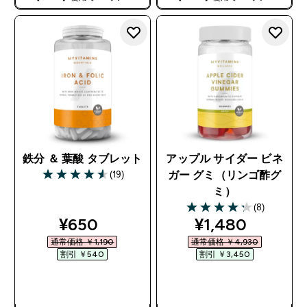
鉄分 ＆ 葉酸 タブレット
アップル サイダー ビネ
(19)
ガー グミ（リンゴ酢グ
4.58 out of 5 stars
ミ）
(8)
4.25 out of 5 stars
discounted price
discounted pri
¥650‎
¥1,480‎
通常価格 ￥1,190‎
通常価格 ￥4,930‎
割引 ￥540‎
割引 ￥3,450‎
今すぐ購入
今すぐ購入