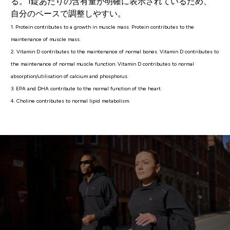
る。1錠あたりの含有量が明確に表示されているため、
自分のペースで調整しやすい。
1. Protein contributes to a growth in muscle mass. Protein contributes to the
maintenance of muscle mass.
2. Vitamin D contributes to the maintenance of normal bones. Vitamin D contributes to
the maintenance of normal muscle function. Vitamin D contributes to normal
absorption/utilisation of calcium and phosphorus.
3. EPA and DHA contribute to the normal function of the heart.
4. Choline contributes to normal lipid metabolism.