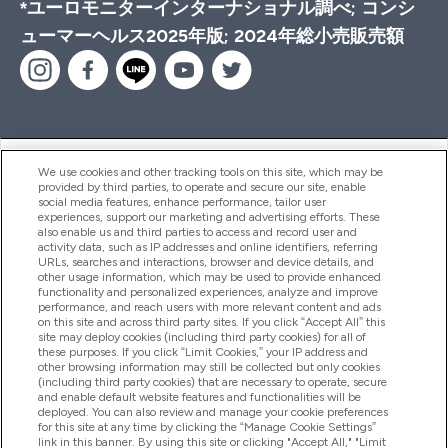
*ユーロモニターインターナショナル調べ; コンシ
ューマーヘルス2025年版; 2024年総小売販売額
ヘルプ＆ガイド
We use cookies and other tracking tools on this site, which may be
provided by third parties, to operate and secure our site, enable
social media features, enhance performance, tailor user
experiences, support our marketing and advertising efforts. These
also enable us and third parties to access and record user and
商品について
activity data, such as IP addresses and online identifiers, referring
URLs, searches and interactions, browser and device details, and
other usage information, which may be used to provide enhanced
functionality and personalized experiences, analyze and improve
会社概要
performance, and reach users with more relevant content and ads
on this site and across third party sites. If you click “Accept All” this
site may deploy cookies (including third party cookies) for all of
these purposes. If you click “Limit Cookies,” your IP address and
特典＆ポイント
other browsing information may still be collected but only cookies
(including third party cookies) that are necessary to operate, secure
and enable default website features and functionalities will be
deployed. You can also review and manage your cookie preferences
for this site at any time by clicking the “Manage Cookie Settings”
2026 The Hut.com Ltd
link in this banner. By using this site or clicking "Accept All," "Limit