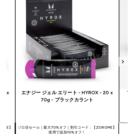
0 x
エナジー ジェル エリート - HYROX - 20 x
プレ
70g - ブラックカラント
今すぐ購入
OME】
ゾロ目セール｜最大70%オフ｜割引コード：【ZOROME】
使用で追加10%オフ！