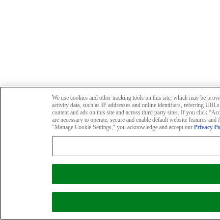
We use cookies and other tracking tools on this site, which may be provid
activity data, such as IP addresses and online identifiers, referring UR
content and ads on this site and across third party sites. If you click “A
are necessary to operate, secure and enable default website features and 
"Manage Cookie Settings," you acknowledge and accept our
Privacy Po