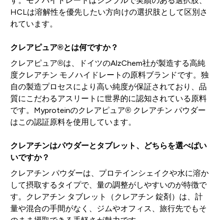
す。モノハイドレートはシンプルで実績のある選択肢、
HCLは溶解性を優先したい方向けの選択肢として区別さ
れています。
クレアピュア®とは何ですか？
クレアピュア®は、ドイツのAlzChem社が製造する高純
度クレアチン モノハイドレートの原料ブランドです。独
自の製造プロセスにより高い純度が保証されており、品
質にこだわるアスリートに世界的に認知されている原料
です。Myproteinのクレアピュア® クレアチン パウダー
はこの認証原料を使用しています。
クレアチンはパウダーとタブレット、どちらを選べばい
いですか？
クレアチン パウダーは、プロテインシェイクや水に溶か
して摂取するタイプで、量の調整がしやすいのが特徴で
す。クレアチン タブレット（クレアチン 錠剤）は、計
量や混合の手間がなく、ジムやオフィス、旅行先でもそ