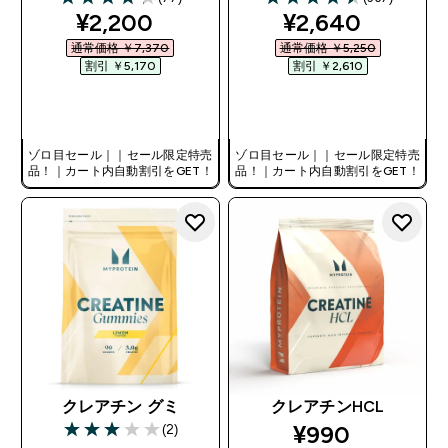
4.23 out of 5 stars
4.48 out of 5 stars
discounted price
discounted pri
¥2,200‎
¥2,640‎
通常価格 ￥7,370‎
通常価格 ￥5,250‎
割引 ￥5,170‎
割引 ￥2,610‎
今すぐ購入
今すぐ購入
ゾロ目セール｜｜セール限定特売
ゾロ目セール｜｜セール限定特売
品！｜カート内自動割引をGET！
品！｜カート内自動割引をGET！
クレアチン グミ
クレアチンHCL
discounted pr
¥990‎
(2)
3 out of 5 stars