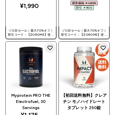
通常価格 ￥1,890‎
¥1,990‎
割引 ￥900‎
今すぐ購入
今すぐ購入
ゾロ目セール｜最大70%オフ｜
ゾロ目セール｜最大70%オフ｜
割引コード：【ZOROME】使用
割引コード：【ZOROME】使用
で追加10%オフ！
で追加10%オフ！
Myprotein PRO THE
【初回送料無料】クレア
Electrofuel, 30
チン モノハイドレート
Servings
タブレット 250錠
discounted price
¥1,175‎