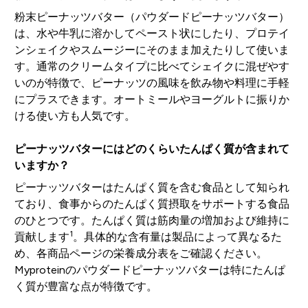
粉末ピーナッツバター（パウダードピーナッツバター）
は、水や牛乳に溶かしてペースト状にしたり、プロテイ
ンシェイクやスムージーにそのまま加えたりして使いま
す。通常のクリームタイプに比べてシェイクに混ぜやす
いのが特徴で、ピーナッツの風味を飲み物や料理に手軽
にプラスできます。オートミールやヨーグルトに振りか
ける使い方も人気です。
ピーナッツバターにはどのくらいたんぱく質が含まれて
いますか？
ピーナッツバターはたんぱく質を含む食品として知られ
ており、食事からのたんぱく質摂取をサポートする食品
のひとつです。たんぱく質は筋肉量の増加および維持に
1
貢献します
。具体的な含有量は製品によって異なるた
め、各商品ページの栄養成分表をご確認ください。
Myproteinのパウダードピーナッツバターは特にたんぱ
く質が豊富な点が特徴です。