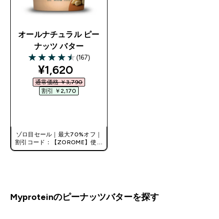
オールナチュラル ピー
ナッツ バター
(167)
4.51 out of 5 stars
discounted price
¥1,620‎
通常価格 ￥3,790‎
割引 ￥2,170‎
今すぐ購入
ゾロ目セール｜最大70%オフ｜
割引コード：【ZOROME】使用
で追加10%オフ！
Myproteinのピーナッツバターを探す