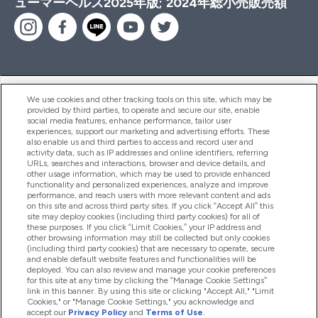
ューマーヘルス2025年版; 2024年総小売販売額
ヘルプ＆ガイド
We use cookies and other tracking tools on this site, which may be
provided by third parties, to operate and secure our site, enable
social media features, enhance performance, tailor user
experiences, support our marketing and advertising efforts. These
also enable us and third parties to access and record user and
商品について
activity data, such as IP addresses and online identifiers, referring
URLs, searches and interactions, browser and device details, and
other usage information, which may be used to provide enhanced
functionality and personalized experiences, analyze and improve
会社概要
performance, and reach users with more relevant content and ads
on this site and across third party sites. If you click “Accept All” this
site may deploy cookies (including third party cookies) for all of
these purposes. If you click “Limit Cookies,” your IP address and
特典＆ポイント
other browsing information may still be collected but only cookies
(including third party cookies) that are necessary to operate, secure
and enable default website features and functionalities will be
deployed. You can also review and manage your cookie preferences
for this site at any time by clicking the “Manage Cookie Settings”
2026 The Hut.com Ltd
link in this banner. By using this site or clicking "Accept All," "Limit
Cookies," or "Manage Cookie Settings," you acknowledge and
accept our
Privacy Policy
and
Terms of Use
.