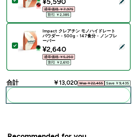
discounted price
¥5,590‎
この商品を選択 - Impact ホエイ プロテイン - 1KG 
通常価格 ￥7,975‎
割引 ￥2,385‎
Impact クレアチン モノハイドレート
パウダー - 500g - 147食分 - ノンフレ
ーバー
この商品を選択 - Impact クレアチン モノハイドレート パ
discounted price
¥2,640‎
通常価格 ￥5,250‎
割引 ￥2,610‎
合計
￥13,020‎
Was ￥22,455‎
Save ￥9,435‎
まとめてカートに入れる
Recommended for you