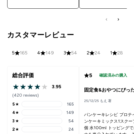
カスタマーレビュー
5
165
4
149
3
54
2
24
1
28
総合評価
5
確認済みの購入
3.95
3.95 out of 5 stars
固定食&おやつにぴっ
(420 reviews)
25/12/25 もえ 著
5
★
165
5 stars rating 165 reviews
4
★
149
パンケーキレシピ プロテ
4 stars rating 149 reviews
3
★
54
ンケーキミックス1スクープ
3 stars rating 54 reviews
個 水100ml トッピング
2
★
24
2 stars rating 24 reviews