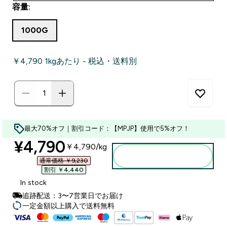
容量:
1000G
￥4,790‎ 1kgあたり - 税込・送料別
最大70%オフ｜割引コード：【MPJP】使用で5%オフ！
discounted price
¥4,790‎
￥4,790‎/kg
カートに入れる
通常価格 ￥9,230‎
割引 ￥4,440‎
In stock
追跡配送：3〜7営業日でお届け
一定金額以上購入で送料無料