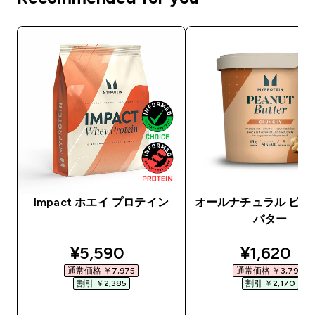
Impact ホエイ プロテイン
オールナチュラル ピー
バター
discounted price
discounte
¥5,590‎
¥1,620‎
通常価格 ￥7,975‎
通常価格 ￥3,790‎
割引 ￥2,385‎
割引 ￥2,170‎
今すぐ購入
今すぐ購入