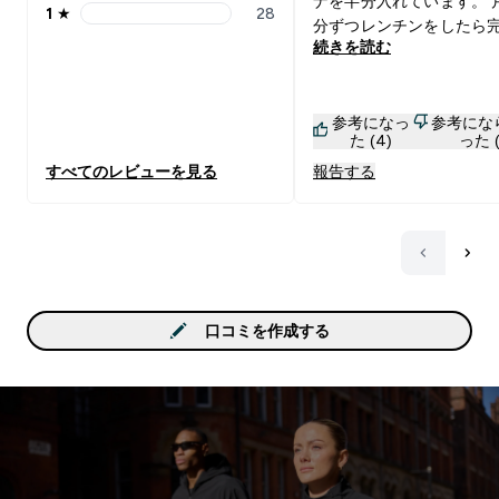
ナを半分入れています。 片面三
1
★
28
1 stars rating 28 reviews
分ずつレンチンをしたら
続きを読む
230kcal タンパク質21g すぐに
口がさみしくなるタイプ
朝プロテインのみより、
参考になっ
参考にな
のパンケーキの方が咀嚼
た (4)
った (
満腹感があり空腹が和ら
すべてのレビューを見る
報告する
す！！ チョコ、メープルシロッ
プ、ゴールデンシロップ
した チョコが定番！ハズレな
し！ メープルシロップは
プルシロップを想像して
ら甘さ控えめに感じます
控えめが好きな人はいい
口コミを作成する
果物トッピングでちょう
ゴールデンシロップは甘
物！！！！！！！！って
る時におすすめです！