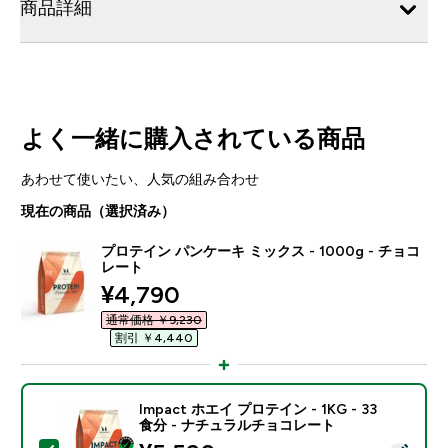
商品詳細
よく一緒に購入されている商品
あわせて使いたい、人気の組み合わせ
現在の商品（選択済み）
プロテイン パンケーキ ミックス - 1000g - チョコ
レート
discounted price
¥4,790‎
通常価格 ￥9,230‎
割引 ￥4,440‎
Impact ホエイ プロテイン - 1KG - 33
食分 - ナチュラルチョコレート