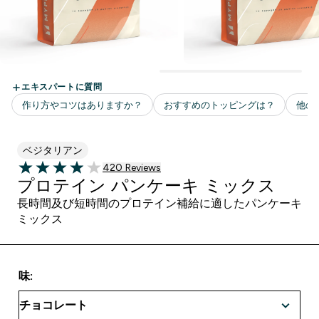
ベジタリアン
420 ＋件の口コミ
420 Reviews
3.95 out of 5 stars
プロテイン パンケーキ ミックス
長時間及び短時間のプロテイン補給に適したパンケーキ
ミックス
味: