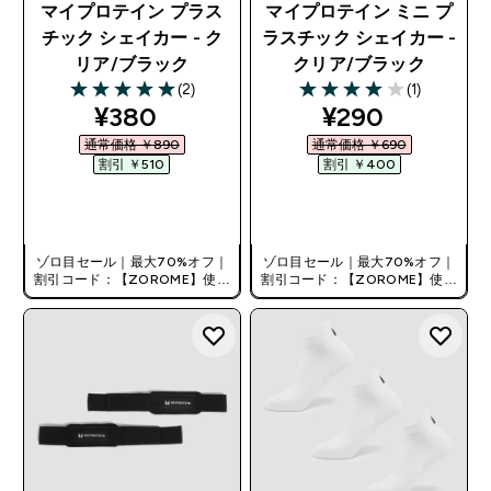
マイプロテイン プラス
マイプロテイン ミニ プ
チック シェイカー - ク
ラスチック シェイカー -
リア/ブラック
クリア/ブラック
(2)
(1)
5 out of 5 stars
4 out of 5 stars
discounted price
discounted pr
¥380‎
¥290‎
通常価格 ￥890‎
通常価格 ￥690‎
割引 ￥510‎
割引 ￥400‎
今すぐ購入
今すぐ購入
ゾロ目セール｜最大70%オフ｜
ゾロ目セール｜最大70%オフ｜
割引コード：【ZOROME】使用
割引コード：【ZOROME】使用
で追加10%オフ！
で追加10%オフ！