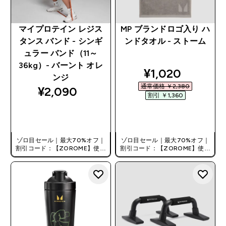
マイプロテイン レジス
MP ブランドロゴ入り ハ
タンス バンド - シンギ
ンドタオル - ストーム
ュラー バンド（11～
36kg）- バーント オレ
discounted pri
¥1,020‎
ンジ
通常価格 ￥2,380‎
¥2,090‎
割引 ￥1,360‎
今すぐ購入
今すぐ購入
ゾロ目セール｜最大70%オフ｜
ゾロ目セール｜最大70%オフ｜
割引コード：【ZOROME】使用
割引コード：【ZOROME】使用
で追加10%オフ！
で追加10%オフ！