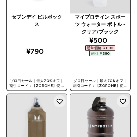
セブンデイ ピルボック
マイプロテイン スポー
ス
ツ ウォーター ボトル -
クリア/ブラック
discounted pr
¥500‎
通常価格 ￥890‎
¥790‎
割引 ￥390‎
今すぐ購入
今すぐ購入
ゾロ目セール｜最大70%オフ｜
ゾロ目セール｜最大70%オフ｜
割引コード：【ZOROME】使用
割引コード：【ZOROME】使用
で追加10%オフ！
で追加10%オフ！