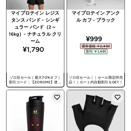
マイプロテイン レジス
マイプロテイン アンク
タンス バンド - シンギ
ル カフ - ブラック
ュラー バンド（2～
16kg）- ナチュラル クリ
discounted pr
¥999‎
ーム
通常価格 ￥2,490‎
¥1,790‎
割引 ￥1,491‎
今すぐ購入
今すぐ購入
ゾロ目セール｜最大70%オフ｜
ゾロ目セール｜｜セール限定特売
割引コード：【ZOROME】使用
品！｜カート内自動割引をGET！
で追加10%オフ！