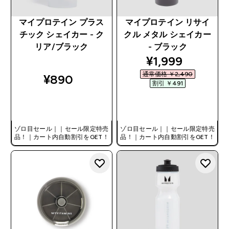
マイプロテイン プラス
マイプロテイン リサイ
チック シェイカー - ク
クル メタル シェイカー
リア/ブラック
- ブラック
discounted pri
¥1,999‎
通常価格 ￥2,490‎
¥890‎
割引 ￥491‎
今すぐ購入
今すぐ購入
ゾロ目セール｜｜セール限定特売
ゾロ目セール｜｜セール限定特売
品！｜カート内自動割引をGET！
品！｜カート内自動割引をGET！