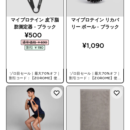
マイプロテイン 皮下脂
マイプロテイン リカバ
肪測定器 - ブラック
リー ボール - ブラック
discounted price
¥500‎
通常価格 ￥690‎
¥1,090‎
割引 ￥190‎
今すぐ購入
今すぐ購入
ゾロ目セール｜最大70%オフ｜
ゾロ目セール｜最大70%オフ｜
割引コード：【ZOROME】使用
割引コード：【ZOROME】使用
で追加10%オフ！
で追加10%オフ！