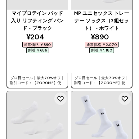
マイプロテイン パッド
MP ユニセックス トレー
入り リフティング バン
ナー ソックス（3組セッ
ド - ブラック
ト） - ホワイト
discounted price
discounted pr
¥204‎
¥890‎
通常価格 ￥890‎
通常価格 ￥2,070‎
割引 ￥686‎
割引 ￥1,180‎
今すぐ購入
今すぐ購入
ゾロ目セール｜最大70%オフ｜
ゾロ目セール｜最大70%オフ｜
割引コード：【ZOROME】使用
割引コード：【ZOROME】使用
で追加10%オフ！
で追加10%オフ！