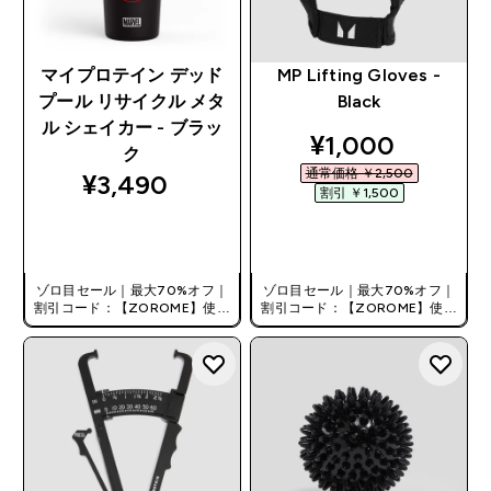
マイプロテイン デッド
MP Lifting Gloves -
プール リサイクル メタ
Black
ル シェイカー - ブラッ
discounted pri
¥1,000‎
ク
通常価格 ￥2,500‎
¥3,490‎
割引 ￥1,500‎
今すぐ購入
今すぐ購入
ゾロ目セール｜最大70%オフ｜
ゾロ目セール｜最大70%オフ｜
割引コード：【ZOROME】使用
割引コード：【ZOROME】使用
で追加10%オフ！
で追加10%オフ！