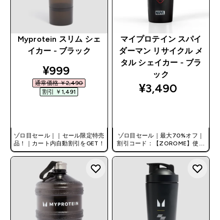
Myprotein スリム シェ
マイプロテイン スパイ
イカー - ブラック
ダーマン リサイクル メ
タル シェイカー - ブラ
discounted price
¥999‎
ック
通常価格 ￥2,490‎
¥3,490‎
割引 ￥1,491‎
今すぐ購入
今すぐ購入
ゾロ目セール｜｜セール限定特売
ゾロ目セール｜最大70%オフ｜
品！｜カート内自動割引をGET！
割引コード：【ZOROME】使用
で追加10%オフ！