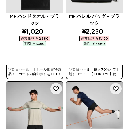
MP ハンドタオル - ブラ
MP バレル バッグ - ブラ
ック
ック
discounted price
discounted pri
¥1,020‎
¥2,230‎
通常価格 ￥2,380‎
通常価格 ￥5,190‎
割引 ￥1,360‎
割引 ￥2,960‎
今すぐ購入
今すぐ購入
ゾロ目セール｜｜セール限定特売
ゾロ目セール｜最大70%オフ｜
品！｜カート内自動割引をGET！
割引コード：【ZOROME】使用
で追加10%オフ！