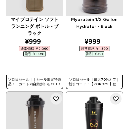
マイプロテイン ソフト
Myprotein 1/2 Gallon
ランニング ボトル - ブ
Hydrator - Black
ラック
discounted price
discounted pr
¥999‎
¥999‎
通常価格 ￥2,090‎
通常価格 ￥1,390‎
割引 ￥1,091‎
割引 ￥391‎
今すぐ購入
今すぐ購入
ゾロ目セール｜｜セール限定特売
ゾロ目セール｜最大70%オフ｜
品！｜カート内自動割引をGET！
割引コード：【ZOROME】使用
で追加10%オフ！