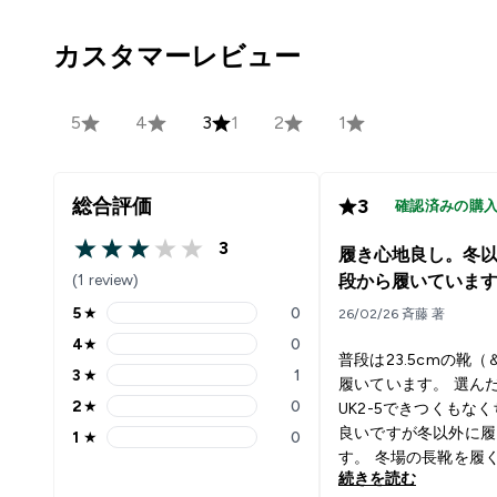
カスタマーレビュー
5
4
3
1
2
1
総合評価
3
確認済みの購
3
履き心地良し。冬
3 out of 5 stars
(1 review)
段から履いていま
5
★
0
26/02/26 斉藤 著
5 stars rating 0 reviews
4
★
0
4 stars rating 0 reviews
普段は23.5cmの靴
3
★
1
履いています。 選ん
3 stars rating 1 reviews
2
★
0
UK2-5できつくもな
2 stars rating 0 reviews
良いですが冬以外に履
1
★
0
1 stars rating 0 reviews
す。 冬場の長靴を履
続きを読む
と長靴の中で脱げてし