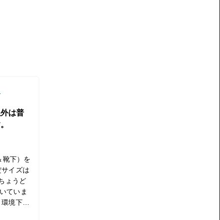
入
以外は普
す。
（＆靴下）を
だサイズは
くちょうど
いていま
く環境下だ
まいま