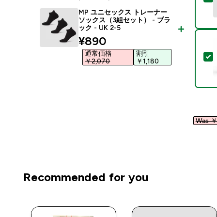
MP ユニセックス トレーナー
ソックス（3組セット） - ブラ
ック - UK 2-5
discounted price
¥890‎
通常価格
割引
￥2,070‎
￥1,180‎
Was ￥1
Recommended for you