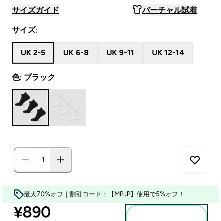
サイズガイド
バーチャル試着
サイズ:
UK 2-5
UK 6-8
UK 9-11
UK 12-14
色: ブラック
最大70%オフ｜割引コード：【MPJP】使用で5%オフ！
discounted price
¥890‎
カートに入れる