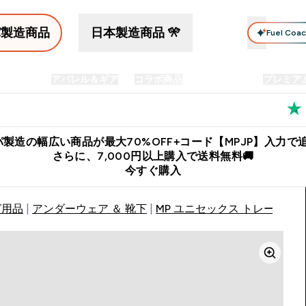
パ製造商品
日本製造商品 🎌
Fuel Coa
イン食品
アパレル＆ギア
コラボ商品
セット商品
プレミア
プリメント submenu
Enter プロテイン食品 submenu
Enter アパレル＆ギア submenu
Enter コラボ商品 submen
⌄
⌄
⌄
料
公式LINE追加で最新お得情報をゲット
公式アプリはこちら
製造の幅広い商品が最大70%OFF+コード【MPJP】入力で追
さらに、7,000円以上購入で送料無料🚚
今すぐ購入
グ用品
アンダーウェア ＆ 靴下
MP ユニセックス トレーナー 