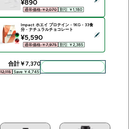
discounted price
¥890‎
通常価格 ￥2,070‎
割引 ￥1,180‎
Impact ホエイ プロテイン - 1KG - 33食
分 - ナチュラルチョコレート
この商品を選択 - Impact ホエイ プロテイン - 1KG - 33食分
discounted price
¥5,590‎
通常価格 ￥7,975‎
割引 ￥2,385‎
合計
￥7,370‎
まとめてカートに入れる
2,115‎
Save ￥4,745‎