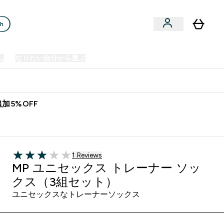
ch
ム
なりたい自分から選ぶ
クリアランスセール
日本製造商品
u
Enter プレミアム submenu
Enter なりたい自分から選ぶ submenu
En
⌄
⌄
⌄
欧州スポーツ栄養No.1ブランド*
加5%OFF
ソックス（3組セット） - ブラック
1 ＋件の口コミ
1 Reviews
3 out of 5 stars
MP ユニセックス トレーナー ソッ
クス（3組セット）
ユニセックスなトレーナーソックス