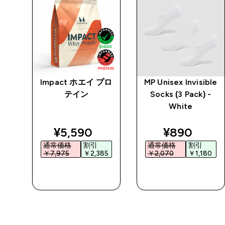
ble
Impact ホエイ プロ
MP Unisex Invisible
-
テイン
Socks (3 Pack) -
White
ted price
discounted price
discounted
¥5,590‎
¥890‎
通常価格
割引
通常価格
割引
‎
￥7,975‎
￥2,385‎
￥2,070‎
￥1,180‎
今すぐ購入
今すぐ購入