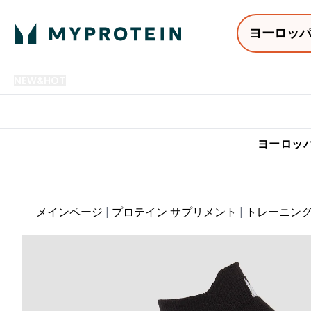
ヨーロッ
NEW&HOT
プロテイン
アミノ酸
サプリメント
プロテ
Enter NEW&HOT submenu
Enter プロテイン submenu
Enter アミノ酸 submenu
Enter サ
⌄
⌄
⌄
⌄
7,000円以上購入で送料無
ヨーロッパ
メインページ
プロテイン サプリメント
トレーニン