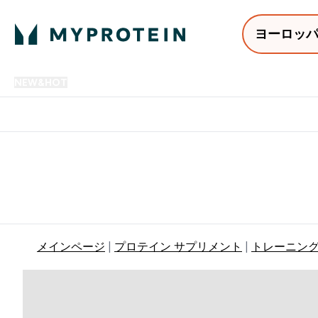
ヨーロッ
NEW&HOT
プロテイン
アミノ酸
サプリメント
プロテ
Enter NEW&HOT submenu
Enter プロテイン submenu
Enter アミノ酸 submenu
Enter サ
⌄
⌄
⌄
⌄
12,000円以上購入で送料無
メインページ
プロテイン サプリメント
トレーニン