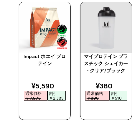
入り
Impact ホエイ プロ
マイプロテイン プラ
スト
テイン
スチック シェイカー
- クリア/ブラック
ed price
discounted price
discounted
¥5,590‎
¥380‎
通常価格
割引
通常価格
割引
0‎
￥7,975‎
￥2,385‎
￥890‎
￥510‎
今すぐ購入
今すぐ購入