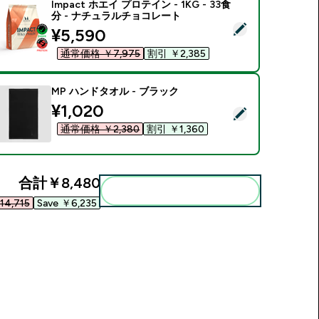
Impact ホエイ プロテイン - 1KG - 33食
分 - ナチュラルチョコレート
この商品を選択 - Impact ホエイ プロテイン - 1KG - 33食分
discounted price
¥5,590‎
通常価格 ￥7,975‎
割引 ￥2,385‎
MP ハンドタオル - ブラック
discounted price
¥1,020‎
この商品を選択 - MP ハンドタオル - ブラック
通常価格 ￥2,380‎
割引 ￥1,360‎
合計
￥8,480‎
まとめてカートに入れる
4,715‎
Save ￥6,235‎