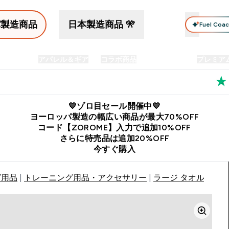
パ製造商品
日本製造商品 🎌
Fuel Coa
イン食品
アパレル＆ギア
コラボ商品
セット商品
プレミア
プリメント submenu
Enter プロテイン食品 submenu
Enter アパレル＆ギア submenu
Enter コラボ商品 submen
⌄
⌄
⌄
料
公式LINE追加で最新お得情報をゲット
公式アプリはこちら
💙ゾロ目セール開催中💙
ヨーロッパ製造の幅広い商品が最大70%OFF
コード【ZOROME】入力で追加10%OFF
さらに特売品は追加20%OFF
今すぐ購入
グ用品
トレーニング用品・アクセサリー
ラージ タオル - ブ