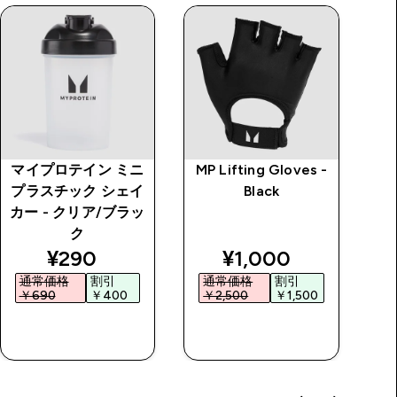
マイプロテイン ミニ
MP Lifting Gloves -
I
プラスチック シェイ
Black
モ
カー - クリア/ブラッ
ク
 price
discounted price
discounted price
¥290‎
¥1,000‎
通常価格
割引
通常価格
割引
￥690‎
￥400‎
￥2,500‎
￥1,500‎
￥
今すぐ購入
今すぐ購入