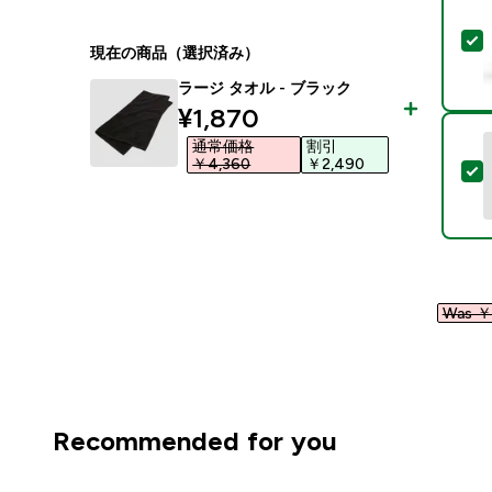
現在の商品（選択済み）
ラージ タオル - ブラック
discounted price
¥1,870‎
通常価格
割引
￥4,360‎
￥2,490‎
Was ￥1
Recommended for you