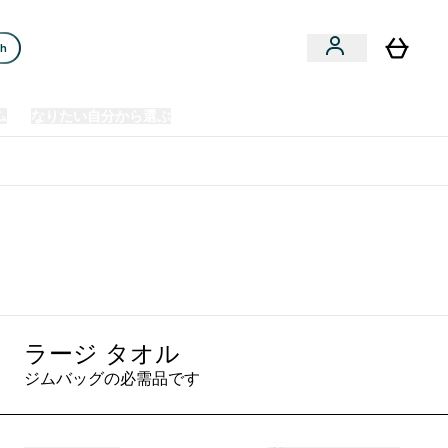
ch
ム
なりたい自分から選ぶ
クリアランスセール
日本製造商品
u
Enter プレミアム submenu
Enter なりたい自分から選ぶ submenu
En
⌄
⌄
⌄
欧州スポーツ栄養No.1ブランド*
ラック
ラージ タオル
ジムバッグの必需品です