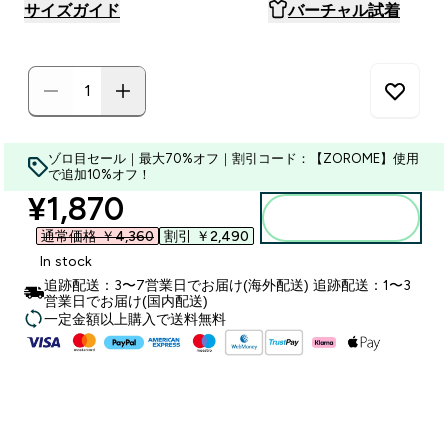
サイズガイド
バーチャル試着
ゾロ目セール｜最大70%オフ｜割引コード：【ZOROME】使用
で追加10%オフ！
discounted price
¥1,870‎
カートに入れる
通常価格 ￥4,360‎
割引 ￥2,490‎
In stock
追跡配送：3〜7営業日でお届け(海外配送) 追跡配送：1〜3
営業日でお届け(国内配送)
一定金額以上購入で送料無料