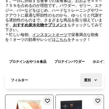
す。一日に摂取する食事での栄養素は、おおよそ５５～
７５％を占めるのが理想です。パウダー、ゼリー、エナ
ジー、バーなどをはじめ、ハードなトレーニングやワー
クアウトに最適な即効性のものから、ゆっくりと代謝す
る遅効性のものまで、さまざまな商品を取り揃えていま
す。
おすすめ炭水化物サプリメント
もチェックしてみて
下さい。
＊忙しい毎朝、
インスタントオーツ
で栄養満点な朝食
を！オーツの効果やレシピは
こちら
をチェック！
プロテインおやつ＆食品
プロテインパウダー
ホエイプ
フィルター
選別