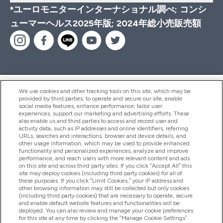
*ユーロモニターインターナショナル調べ; コンシ
ューマーヘルス2025年版; 2024年総小売販売額
ヘルプ＆ガイド
We use cookies and other tracking tools on this site, which may be
provided by third parties, to operate and secure our site, enable
social media features, enhance performance, tailor user
experiences, support our marketing and advertising efforts. These
also enable us and third parties to access and record user and
商品について
activity data, such as IP addresses and online identifiers, referring
URLs, searches and interactions, browser and device details, and
other usage information, which may be used to provide enhanced
functionality and personalized experiences, analyze and improve
会社概要
performance, and reach users with more relevant content and ads
on this site and across third party sites. If you click “Accept All” this
site may deploy cookies (including third party cookies) for all of
these purposes. If you click “Limit Cookies,” your IP address and
特典＆ポイント
other browsing information may still be collected but only cookies
(including third party cookies) that are necessary to operate, secure
and enable default website features and functionalities will be
deployed. You can also review and manage your cookie preferences
for this site at any time by clicking the “Manage Cookie Settings”