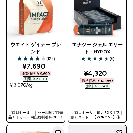
ウエイト ゲイナー ブレ
エナジー ジェル エリー
ンド
ト - HYROX
(128)
(6)
4.13 out of 5 stars
4.5 out of 5 stars
discounted price
¥7,690‎
discounted pri
¥4,320‎
通常価格 ￥9,690‎
割引 ￥2,000‎
通常価格 ￥10,060‎
￥3,076‎/kg
割引 ￥5,740‎
今すぐ購入
今すぐ購入
ゾロ目セール｜｜セール限定特売
ゾロ目セール｜最大70%オフ｜
品！｜カート内自動割引をGET！
割引コード：【ZOROME】使用
で追加10%オフ！