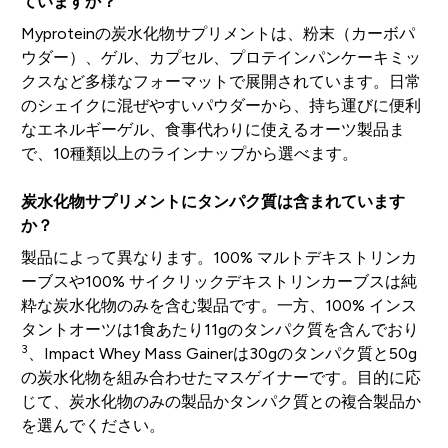
ていますか？
Myproteinの炭水化物サプリメントは、粉末（カーボパ
ウダー）、ゲル、カプセル、プロテインパンケーキミッ
クスなど多様なフォーマットで展開されています。日常
のシェイクに混ぜやすいパウダーから、持ち運びに便利
なエネルギーゲル、食事代わりに使えるオーツ製品ま
で、10種類以上のラインナップから選べます。
炭水化物サプリメントにタンパク質は含まれています
か？
製品によって異なります。100% マルトデキストリンカ
ーブスや100% サイクリックデキストリンカーブスは純
粋な炭水化物のみを含む製品です。一方、100% インス
タントオーツは1食あたり11gのタンパク質を含んでおり
3
、Impact Whey Mass Gainerは30gのタンパク質と50g
の炭水化物を組み合わせたマスゲイナーです。目的に応
じて、炭水化物のみの製品かタンパク質との複合製品か
を選んでください。