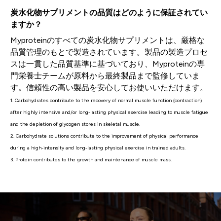
炭水化物サプリメントの品質はどのように保証されてい
ますか？
Myproteinのすべての炭水化物サプリメントは、厳格な
品質管理のもとで製造されています。製品の製造プロセ
スは一貫した品質基準に基づいており、Myproteinの専
門栄養士チームが原料から最終製品まで監修していま
す。信頼性の高い製品を安心してお使いいただけます。
1. Carbohydrates contribute to the recovery of normal muscle function (contraction)
after highly intensive and/or long-lasting physical exercise leading to muscle fatigue
and the depletion of glycogen stores in skeletal muscle.
2. Carbohydrate solutions contribute to the improvement of physical performance
during a high-intensity and long-lasting physical exercise in trained adults.
3. Protein contributes to the growth and maintenance of muscle mass.