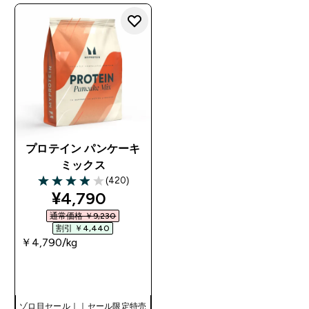
プロテイン パンケーキ
ミックス
(420)
3.95 out of 5 stars
discounted price
¥4,790‎
通常価格 ￥9,230‎
割引 ￥4,440‎
￥4,790‎/kg
今すぐ購入
ゾロ目セール｜｜セール限定特売