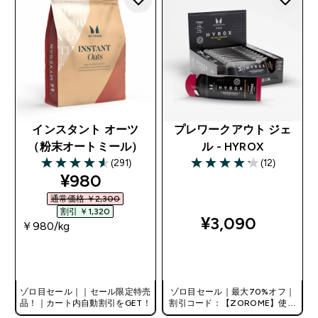
インスタント オーツ
プレワークアウト ジェ
（粉末オートミール）
ル - HYROX
(291)
(12)
4.58 out of 5 stars
4.17 out of 5 stars
discounted price
¥980‎
通常価格 ￥2,300‎
割引 ￥1,320‎
¥3,090‎
￥980‎/kg
今すぐ購入
今すぐ購入
ゾロ目セール｜｜セール限定特売
ゾロ目セール｜最大70%オフ｜
品！｜カート内自動割引をGET！
割引コード：【ZOROME】使用
で追加10%オフ！