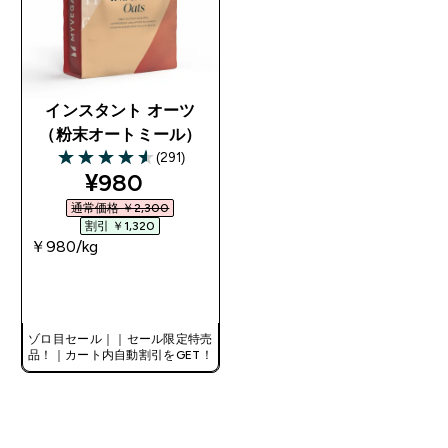
インスタント オーツ
（粉末オートミール）
(291)
4.58 out of 5 stars
discounted price
¥980‎
通常価格 ￥2,300‎
割引 ￥1,320‎
￥980‎/kg
今すぐ購入
ゾロ目セール｜｜セール限定特売
品！｜カート内自動割引をGET！