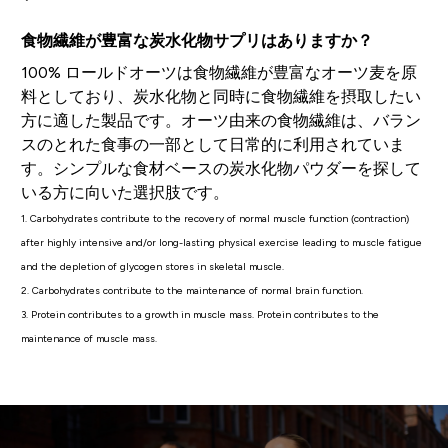
食物繊維が豊富な炭水化物サプリはありますか？
100% ロールドオーツは食物繊維が豊富なオーツ麦を原
料としており、炭水化物と同時に食物繊維を摂取したい
方に適した製品です。オーツ由来の食物繊維は、バラン
スのとれた食事の一部として日常的に利用されていま
す。シンプルな食材ベースの炭水化物パウダーを探して
いる方に向いた選択肢です。
1. Carbohydrates contribute to the recovery of normal muscle function (contraction)
after highly intensive and/or long-lasting physical exercise leading to muscle fatigue
and the depletion of glycogen stores in skeletal muscle.
2. Carbohydrates contribute to the maintenance of normal brain function.
3. Protein contributes to a growth in muscle mass. Protein contributes to the
maintenance of muscle mass.