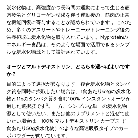
炭水化物は、高強度かつ長時間の運動によって生じる筋
肉疲労とグリコーゲン枯渇を伴う運動後の、筋肉の正常
1
な機能回復に寄与することが認められています
。このた
め、多くのアスリートやトレーニーがトレーニング後の
栄養摂取に炭水化物を取り入れています。Myproteinの
エネルギー食品は、そのような場面で活用できるシンプ
ルな炭水化物源として設計されています。
オーツとマルトデキストリン、どちらを選べばよいです
か？
目的によって選択が異なります。複合炭水化物とタンパ
ク質を同時に摂取したい場合は、1食あたり62gの炭水化
物と11gのタンパク質を含む100% インスタントオーツが
3
適した選択肢です
。一方、シンプルな単一の炭水化物
源として使いたい、または他のサプリメントと混ぜて使
いたい場合は、100% マルトデキストリン カーブス（1
食あたり50g炭水化物）のような高速吸収タイプのカー
ボパウダーが向いています。