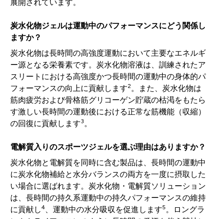
展開されています。
炭水化物ジェルは運動中のパフォーマンスにどう関係し
ますか？
炭水化物は長時間の高強度運動において主要なエネルギ
ー源となる栄養素です。炭水化物溶液は、訓練されたア
スリートにおける高強度かつ長時間の運動中の身体的パ
2
フォーマンスの向上に貢献します
。また、炭水化物は
筋肉疲労および骨格筋グリコーゲン貯蔵の枯渇をもたら
す激しい長時間の運動後における正常な筋機能（収縮）
3
の回復に貢献します
。
電解質入りのスポーツジェルを選ぶ理由はありますか？
炭水化物と電解質を同時に含む製品は、長時間の運動中
に炭水化物補給と水分バランスの両方を一度に摂取した
い場合に選ばれます。炭水化物・電解質ソリューション
は、長時間の持久系運動中の持久パフォーマンスの維持
4
5
に貢献し
、運動中の水分吸収を促進します
。ロングラ