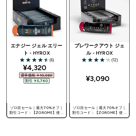
エナジー ジェル エリー
プレワークアウト ジェ
ト - HYROX
ル - HYROX
(6)
(12)
4.5 out of 5 stars
4.17 out of 5 stars
discounted price
¥4,320‎
通常価格 ￥10,060‎
¥3,090‎
割引 ￥5,740‎
今すぐ購入
今すぐ購入
ゾロ目セール｜最大70%オフ｜
ゾロ目セール｜最大70%オフ｜
割引コード：【ZOROME】使用
割引コード：【ZOROME】使用
で追加10%オフ！
で追加10%オフ！