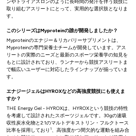
ンやトライアスロンのように長時間の発汗を伴う競技に
取り組むアスリートにとって、実用的な選択肢となりま
す。
このシリーズはMyproteinの誰が開発しましたか？
Myproteinのエナジー＆リカバリーサプリメントは、
Myproteinの専門栄養士チームが開発しています。アス
リートの実際のニーズと最新のスポーツ栄養学の知見を
もとに設計されており、ランナーから競技アスリートま
で幅広いユーザーに対応したラインナップが揃っていま
す。
エナジージェルはHYROXなどの高強度競技にも使えま
すか？
THE Energy Gel - HYROXは、HYROXという競技の特性
を考慮して設計されたスポーツジェルです。30gの速吸
収性炭水化物と2:1のマルトデキストリン・フルクトース
1
比率を採用しており
、高強度かつ間欠的な運動を組み合