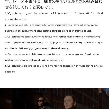
す。レース本番前に、練習の場でジェルと水の組み合わ
せを試しておくと安心です。
1. 30g of fast-acting carbohydrates with a 2:1 maltodextrin to fructose ratio for optimal
energy absorption.
2. Carbohydrate solutions contribute to the improvement of physical performance
during a high-intensity and long-lasting physical exercise in trained adults.
3. Carbohydrates contribute to the recovery of normal muscle function (contraction)
after highly intensive and/or long-lasting physical exercise leading to muscle fatigue
and the depletion of glycogen stores in skeletal muscle.
4. Carbohydrate-electrolyte solutions contribute to the maintenance of endurance
performance during prolonged endurance exercise.
5. Carbohydrate-electrolyte solutions enhance the absorption of water during physical
exercise.