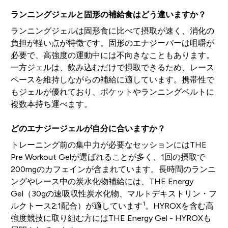
ランニングジェルと固形の補給食はどう違いますか？
ランニングジェルは固形食に比べて摂取が速く、消化の
負担が軽い点が特徴です。固形のエナジーバーは咀嚼が
必要で、高強度の運動中には不向きなこともあります。
一方ジェルは、飲み込むだけで摂取できるため、レース
ペースを維持しながらの補給に適しています。携帯性で
もジェルが優れており、ポケットやランニングベルトに
複数本持ち運べます。
どのエナジージェルが自分に合いますか？
トレーニング前の集中力が必要なセッションにはTHE
Pre Workout Gelが選ばれることが多く、1回の摂取で
200mgのカフェインが含まれています。長時間のランニ
ングやレース中の炭水化物補給には、THE Energy
Gel（30gの速吸収性炭水化物、マルトデキストリン・フ
1
ルクトース2:1配合）が適しています
。HYROXを含む高
強度競技に取り組む方にはTHE Energy Gel - HYROXも