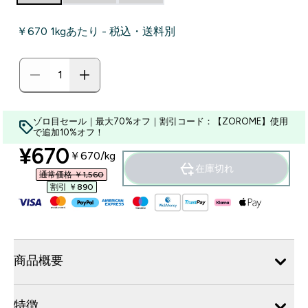
￥670‎ 1kgあたり - 税込・送料別
ゾロ目セール｜最大70%オフ｜割引コード：【ZOROME】使用
で追加10%オフ！
discounted price
¥670‎
￥670‎/kg
在庫切れ
通常価格 ￥1,560‎
割引 ￥890‎
商品概要
特徴