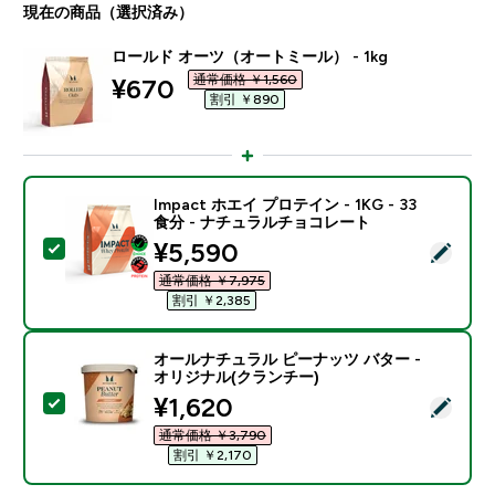
現在の商品（選択済み）
ロールド オーツ（オートミール） - 1kg
通常価格 ￥1,560‎
discounted price
¥670‎
割引 ￥890‎
Impact ホエイ プロテイン - 1KG - 33
食分 - ナチュラルチョコレート
discounted price
¥5,590‎
この商品を選択 - Impact ホエイ プロテイン - 1KG 
通常価格 ￥7,975‎
割引 ￥2,385‎
オールナチュラル ピーナッツ バター -
オリジナル(クランチー)
discounted price
¥1,620‎
この商品を選択 - オールナチュラル ピーナッツ バター 
通常価格 ￥3,790‎
割引 ￥2,170‎