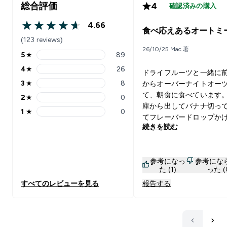
総合評価
4
確認済みの購入
4.66
4.66 out of 5 stars
食べ応えあるオートミ
(123 reviews)
26/10/25 Mac 著
5
★
89
5 stars rating 89 reviews
4
★
26
ドライフルーツと一緒に
4 stars rating 26 reviews
3
★
8
からオーバーナイトオー
3 stars rating 8 reviews
て、朝食に食べています
2
★
0
2 stars rating 0 reviews
庫から出してバナナ切っ
1
★
0
1 stars rating 0 reviews
てフレーバードロップか
続きを読む
けなので楽チンです。 た
みきれないような硬い籾
うなものが入っていたり
参考になっ
参考にな
すが、量と価格を考えれ
た (1)
った (
に満足出来る品質です。
すべてのレビューを見る
報告する
りかけたら再度注文しよ
います。