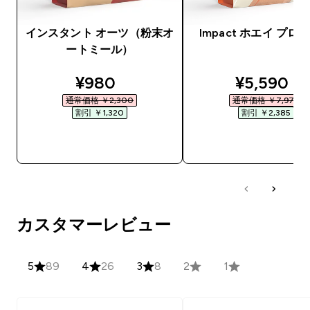
インスタント オーツ（粉末オ
Impact ホエイ プロ
ートミール）
discounted price
discounte
¥980‎
¥5,590‎
通常価格 ￥2,300‎
通常価格 ￥7,975‎
割引 ￥1,320‎
割引 ￥2,385‎
今すぐ購入
今すぐ購入
カスタマーレビュー
5
89
4
26
3
8
2
1