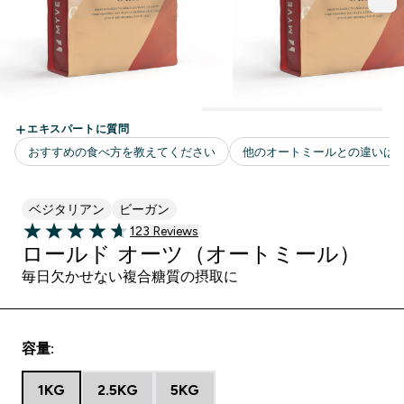
ベジタリアン
ビーガン
123 ＋件の口コミ
123 Reviews
4.66 out of 5 stars
ロールド オーツ（オートミール）
毎日欠かせない複合糖質の摂取に
容量:
1KG
2.5KG
5KG