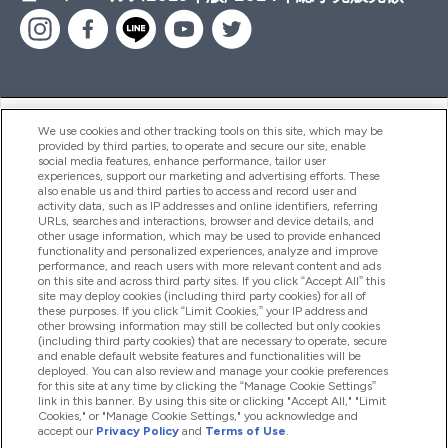
ヘルプ＆ガイド
We use cookies and other tracking tools on this site, which may be
provided by third parties, to operate and secure our site, enable
social media features, enhance performance, tailor user
experiences, support our marketing and advertising efforts. These
also enable us and third parties to access and record user and
商品について
activity data, such as IP addresses and online identifiers, referring
URLs, searches and interactions, browser and device details, and
other usage information, which may be used to provide enhanced
functionality and personalized experiences, analyze and improve
会社概要
performance, and reach users with more relevant content and ads
on this site and across third party sites. If you click “Accept All” this
site may deploy cookies (including third party cookies) for all of
these purposes. If you click “Limit Cookies,” your IP address and
特典＆ポイント
other browsing information may still be collected but only cookies
(including third party cookies) that are necessary to operate, secure
and enable default website features and functionalities will be
deployed. You can also review and manage your cookie preferences
for this site at any time by clicking the “Manage Cookie Settings”
2026 The Hut.com Ltd
link in this banner. By using this site or clicking "Accept All," "Limit
Cookies," or "Manage Cookie Settings," you acknowledge and
accept our
Privacy Policy
and
Terms of Use
.