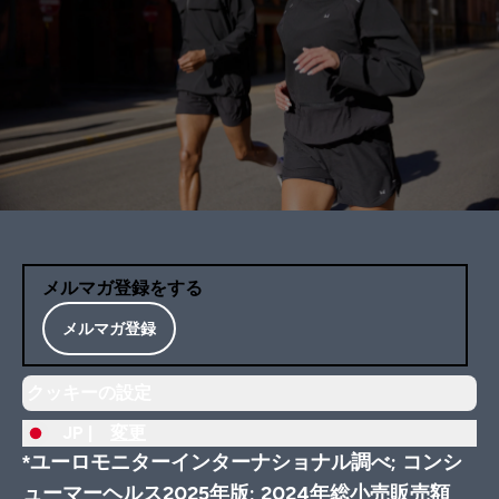
メルマガ登録をする
メルマガ登録
クッキーの設定
JP |
変更
*ユーロモニターインターナショナル調べ; コンシ
ューマーヘルス2025年版; 2024年総小売販売額