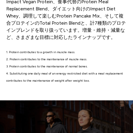
Impact Vegan Protein、食事代替のProtein Meal
Replacement Blend、ダイエット向けのImpact Diet
Whey、調理して楽しむProtein Pancake Mix、そして複
合プロテインのTotal Protein Blendと、計7種類のプロテ
インブレンドを取り扱っています。増量・維持・減量な
ど、さまざまな目標に対応したラインナップです。
1. Protein contributes to a growth in muscle mass.
2. Protein contributes to the maintenance of muscle mass.
3. Protein contributes to the maintenance of normal bones.
4. Substituting one daily meal of an energy restricted diet with a meal replacement
contributes to the maintenance of weight after weight loss.