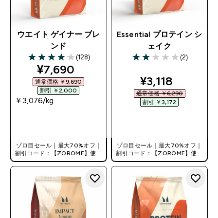
ウエイト ゲイナー ブレ
Essential プロテイン シ
ンド
ェイク
(128)
(2)
4.13 out of 5 stars
2 out of 5 stars
discounted price
¥7,690‎
discounted pr
¥3,118‎
通常価格 ￥9,690‎
割引 ￥2,000‎
通常価格 ￥6,290‎
￥3,076‎/kg
割引 ￥3,172‎
今すぐ購入
今すぐ購入
ゾロ目セール｜最大70%オフ｜
ゾロ目セール｜最大70%オフ｜
割引コード：【ZOROME】使用
割引コード：【ZOROME】使用
で追加10%オフ！
で追加10%オフ！