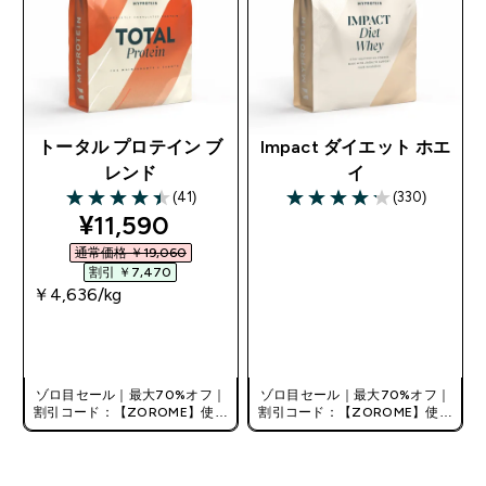
トータル プロテイン ブ
Impact ダイエット ホエ
レンド
イ
(41)
(330)
4.46 out of 5 stars
4.19 out of 5 stars
discounted price
¥11,590‎
通常価格 ￥19,060‎
割引 ￥7,470‎
￥4,636‎/kg
今すぐ購入
今すぐ購入
ゾロ目セール｜最大70%オフ｜
ゾロ目セール｜最大70%オフ｜
割引コード：【ZOROME】使用
割引コード：【ZOROME】使用
で追加10%オフ！
で追加10%オフ！