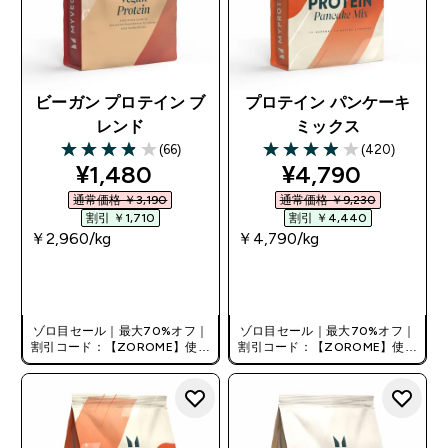
ビーガン プロテイン ブ
プロテイン パンケーキ
レンド
ミックス
(66)
(420)
3.89 out of 5 stars
3.95 out of 5 stars
discounted price
discounted pri
¥1,480‎
¥4,790‎
通常価格 ￥3,190‎
通常価格 ￥9,230‎
割引 ￥1,710‎
割引 ￥4,440‎
￥2,960‎/kg
￥4,790‎/kg
今すぐ購入
今すぐ購入
ゾロ目セール｜最大70%オフ｜
ゾロ目セール｜最大70%オフ｜
割引コード：【ZOROME】使用
割引コード：【ZOROME】使用
で追加10%オフ！
で追加10%オフ！