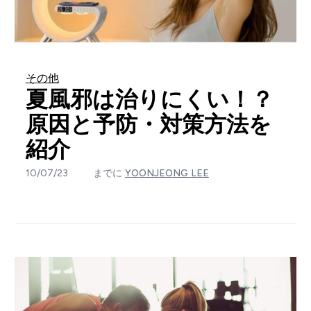
その他
夏風邪は治りにくい！？
原因と予防・対策方法を
紹介
10/07/23
までに
YOONJEONG LEE