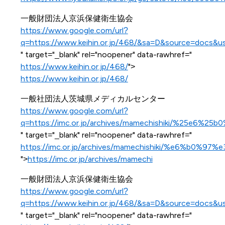
一般財団法人京浜保健衛生協会
https://www.google.com/url?
q=https://www.keihin.or.jp/468/&sa=D&source=do
" target="_blank" rel="noopener" data-rawhref="
https://www.keihin.or.jp/468/
">
https://www.keihin.or.jp/468/
一般社団法人茨城県メディカルセンター
https://www.google.com/url?
q=https://imc.or.jp/archives/mamechishiki/
" target="_blank" rel="noopener" data-rawhref="
https://imc.or.jp/archives/mamechishiki/%
">
https://imc.or.jp/archives/mamechi
一般財団法人京浜保健衛生協会
https://www.google.com/url?
q=https://www.keihin.or.jp/468/&sa=D&source=do
" target="_blank" rel="noopener" data-rawhref="