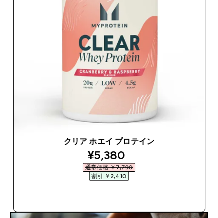
クリア ホエイ プロテイン
discounted price
¥5,380‎
通常価格 ￥7,790‎
割引 ￥2,410‎
今すぐ購入