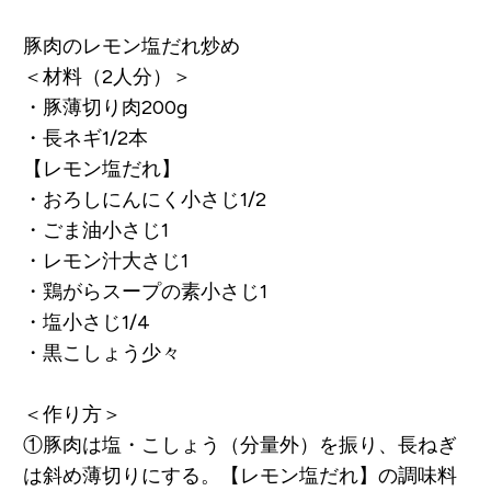
豚肉のレモン塩だれ炒め
＜材料（2人分）＞
・豚薄切り肉
200g
・長ネギ
1/2本
【レモン塩だれ】
・おろしにんにく
小さじ1/2
・ごま油
小さじ1
・レモン汁
大さじ1
・鶏がらスープの素
小さじ1
・塩
小さじ1/4
・黒こしょう
少々
＜作り方＞
①豚肉は塩・こしょう（分量外）を振り、長ねぎ
は斜め薄切りにする。【レモン塩だれ】の調味料