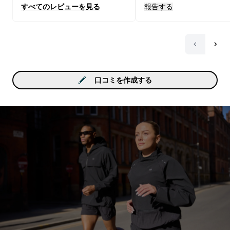
すべてのレビューを見る
報告する
て 増やしてますが、ビ
とみねらるだけのものを
ほうがいい気が最近はし
す。オメガ３を合わせて
いますが体調はすこぶる
すね。
口コミを作成する