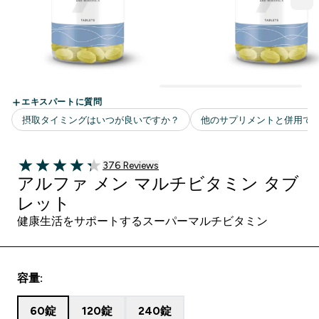
376 ＋件の口コミ
376 Reviews
4.28 out of 5 stars
アルファ メン マルチビタミン タブ
レット
健康生活をサポートするスーパーマルチビタミン
容量:
60錠
120錠
240錠