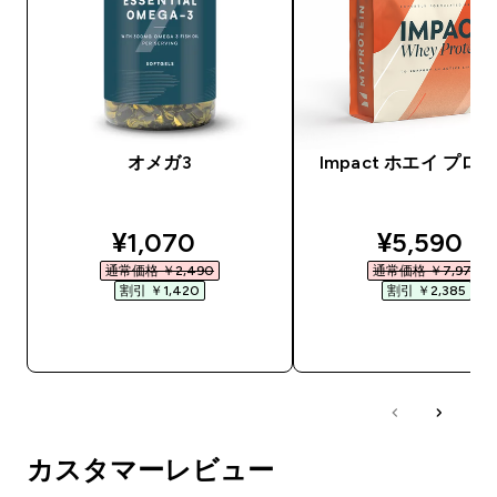
オメガ3
Impact ホエイ プロ
discounted price
discounte
¥1,070‎
¥5,590‎
通常価格 ￥2,490‎
通常価格 ￥7,975‎
割引 ￥1,420‎
割引 ￥2,385‎
今すぐ購入
今すぐ購入
カスタマーレビュー