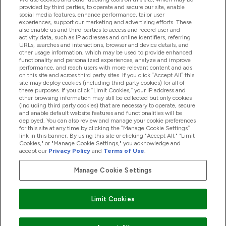
provided by third parties, to operate and secure our site, enable
social media features, enhance performance, tailor user
experiences, support our marketing and advertising efforts. These
also enable us and third parties to access and record user and
商品について
activity data, such as IP addresses and online identifiers, referring
URLs, searches and interactions, browser and device details, and
other usage information, which may be used to provide enhanced
functionality and personalized experiences, analyze and improve
会社概要
performance, and reach users with more relevant content and ads
on this site and across third party sites. If you click “Accept All” this
site may deploy cookies (including third party cookies) for all of
these purposes. If you click “Limit Cookies,” your IP address and
特典＆ポイント
other browsing information may still be collected but only cookies
(including third party cookies) that are necessary to operate, secure
and enable default website features and functionalities will be
deployed. You can also review and manage your cookie preferences
for this site at any time by clicking the “Manage Cookie Settings”
2026 The Hut.com Ltd
link in this banner. By using this site or clicking "Accept All," "Limit
Cookies," or "Manage Cookie Settings," you acknowledge and
accept our
Privacy Policy
and
Terms of Use
.
Manage Cookie Settings
Pay with
Limit Cookies