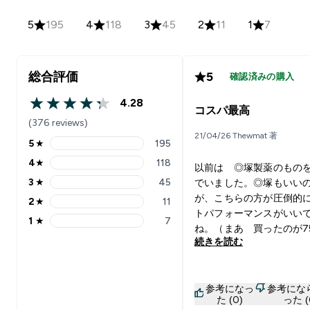
5
195
4
118
3
45
2
11
1
7
総合評価
5
確認済みの購入
4.28
4.28 out of 5 stars
コスパ最高
(376 reviews)
21/04/26 Thewmat 著
5
★
195
5 stars rating 195 reviews
4
★
118
以前は ◎塚製薬のもの
4 stars rating 118 reviews
3
★
45
でいました。◎塚もいい
3 stars rating 45 reviews
が、こちらの方が圧倒的
2
★
11
2 stars rating 11 reviews
トパフォーマンスがいい
1
★
7
1 stars rating 7 reviews
ね。（まあ 買ったのが7
続きを読む
きでしたからｗ）におい
なりますが、まあ、サプ
トなんてこんなもんで
参考になっ
参考にな
コスパがいいので、 飲
た (0)
った (
倍をデフォルトに体調に