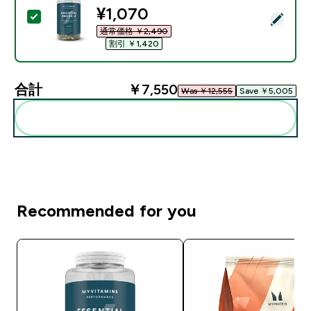
discounted price
¥1,070‎
この商品を選択 - オメガ3 - 90カプセル
通常価格 ￥2,490‎
割引 ￥1,420‎
合計
￥7,550‎
Was ￥12,555‎
Save ￥5,005‎
まとめてカートに入れる
Recommended for you