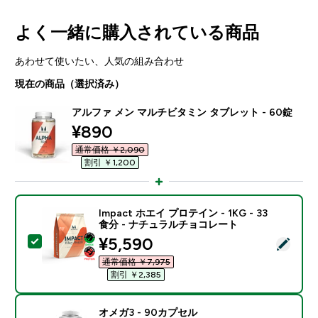
よく一緒に購入されている商品
あわせて使いたい、人気の組み合わせ
現在の商品（選択済み）
アルファ メン マルチビタミン タブレット - 60錠
discounted price
¥890‎
通常価格 ￥2,090‎
割引 ￥1,200‎
Impact ホエイ プロテイン - 1KG - 33
食分 - ナチュラルチョコレート
discounted price
¥5,590‎
この商品を選択 - Impact ホエイ プロテイン - 1KG 
通常価格 ￥7,975‎
割引 ￥2,385‎
オメガ3 - 90カプセル