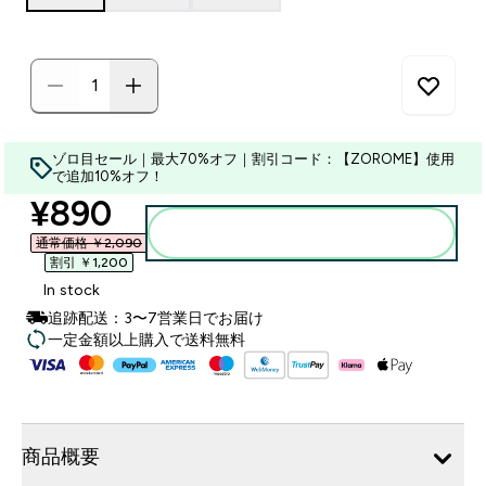
ゾロ目セール｜最大70%オフ｜割引コード：【ZOROME】使用
で追加10%オフ！
discounted price
¥890‎
カートに入れる
通常価格 ￥2,090‎
割引 ￥1,200‎
In stock
追跡配送：3〜7営業日でお届け
一定金額以上購入で送料無料
商品概要