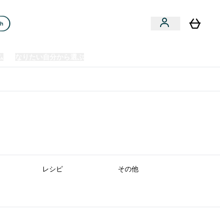
ch
ム
なりたい自分から選ぶ
クリアランスセール
日本製造商品
u
Enter プレミアム submenu
Enter なりたい自分から選ぶ submenu
En
⌄
⌄
⌄
欧州スポーツ栄養No.1ブランド*
レシピ
その他