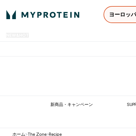
ヨーロッ
NEW&HOT
プロテイン
アミノ酸
サプリメント
プロテ
Enter NEW&HOT submenu
Enter プロテイン submenu
Enter アミノ酸 submenu
Enter サ
⌄
⌄
⌄
⌄
12,000円以上購入で送料無
新商品・キャンペーン
SUP
ホーム
>
The Zone
>
Recipe