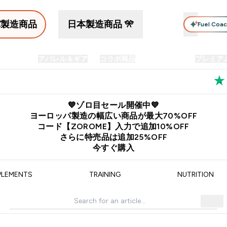
パ製造商品
日本製造商品 🎌
Fuel Coa
イン食品
アパレル＆ギア
コラボ商品
セット商品
プレミア
プリメント submenu
Enter プロテイン食品 submenu
Enter アパレル＆ギア submenu
Enter コラボ商品 submen
⌄
⌄
⌄
料
公式LINE追加で最新お得情報をゲット
公式アプリはこちら
💙ゾロ目セール開催中💙
ヨーロッパ製造の幅広い商品が最大70%OFF
コード【ZOROME】入力で追加10%OFF
さらに特売品は追加25%OFF
今すぐ購入
PLEMENTS
TRAINING
NUTRITION