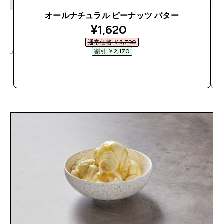
オールナチュラル ピーナッツ バター
discounted price
¥1,620‎
通常価格 ￥3,790‎
割引 ￥2,170‎
今すぐ購入