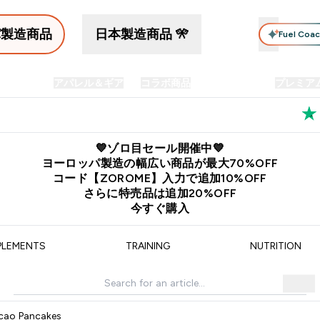
パ製造商品
日本製造商品 🎌
Fuel Coa
イン食品
アパレル＆ギア
コラボ商品
セット商品
プレミア
プリメント submenu
Enter プロテイン食品 submenu
Enter アパレル＆ギア submenu
Enter コラボ商品 submen
⌄
⌄
⌄
料
公式LINE追加で最新お得情報をゲット
公式アプリはこちら
💙ゾロ目セール開催中💙
ヨーロッパ製造の幅広い商品が最大70%OFF
コード【ZOROME】入力で追加10%OFF
さらに特売品は追加20%OFF
今すぐ購入
PLEMENTS
TRAINING
NUTRITION
cao Pancakes