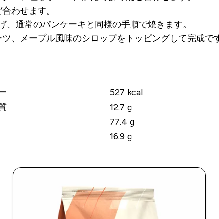
ぜ合わせます。
広げ、通常のパンケーキと同様の手順で焼きます。
ーツ、メープル風味のシロップをトッピングして完成で
り
ー
527
kcal
質
12.7
g
77.4
g
16.9
g