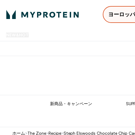
ヨーロッ
NEW&HOT
プロテイン
アミノ酸
サプリメント
プロテ
Enter NEW&HOT submenu
Enter プロテイン submenu
Enter アミノ酸 submenu
Enter サ
⌄
⌄
⌄
⌄
12,000円以上購入で送料無
新商品・キャンペーン
SUP
ホーム
>
The Zone
>
Recipe
>
Steph Elswoods Chocolate Chip Ca