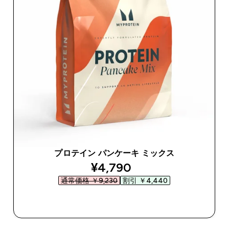
プロテイン パンケーキ ミックス
discounted price
¥4,790‎
通常価格 ￥9,230‎
割引 ￥4,440‎
今すぐ購入