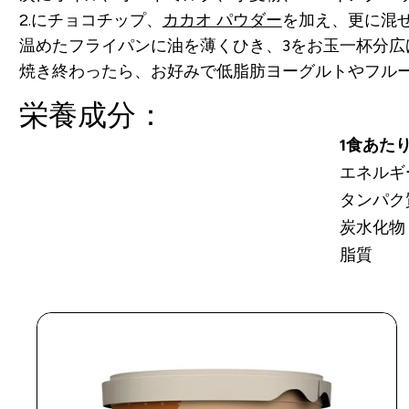
2.にチョコチップ、
カカオ パウダー
を加え、更に混
温めたフライパンに油を薄くひき、3をお玉一杯分
焼き終わったら、お好みで低脂肪ヨーグルトやフル
栄養成分：
1食あた
エネルギ
タンパク
炭水化物
脂質