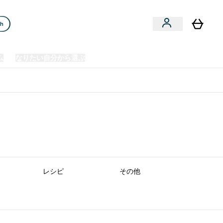
ch
ム
なりたい自分から選ぶ
クリアランスセール
日本製造商品
u
Enter プレミアム submenu
Enter なりたい自分から選ぶ submenu
En
⌄
⌄
⌄
欧州スポーツ栄養No.1ブランド*
レシピ
その他