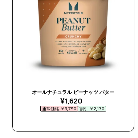
オールナチュラル ピーナッツ バター
discounted price
¥1,620‎
通常価格 ￥3,790‎
割引 ￥2,170‎
今すぐ購入