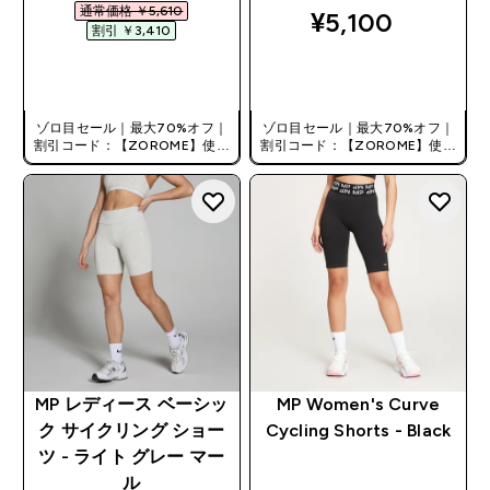
通常価格 ￥5,610‎
¥5,100‎
割引 ￥3,410‎
今すぐ購入
今すぐ購入
ゾロ目セール｜最大70%オフ｜
ゾロ目セール｜最大70%オフ｜
割引コード：【ZOROME】使用
割引コード：【ZOROME】使用
で追加10%オフ！
で追加10%オフ！
MP レディース ベーシッ
MP Women's Curve
ク サイクリング ショー
Cycling Shorts - Black
ツ - ライト グレー マー
ル