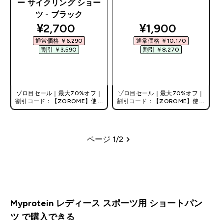
ー サイクリング ショー
ツ - ブラック
discounted price
discounted pri
¥2,700‎
¥1,900‎
通常価格 ￥6,290‎
通常価格 ￥10,170‎
割引 ￥3,590‎
割引 ￥8,270‎
今すぐ購入
今すぐ購入
ゾロ目セール｜最大70%オフ｜
ゾロ目セール｜最大70%オフ｜
割引コード：【ZOROME】使用
割引コード：【ZOROME】使用
で追加10%オフ！
で追加10%オフ！
ページ 1/2
ページ
Myprotein レディース スポーツ用 ショートパン
ツ で購入できる