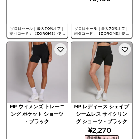
今すぐ購入
今すぐ購入
ゾロ目セール｜最大70%オフ｜
ゾロ目セール｜最大70%オフ｜
割引コード：【ZOROME】使用
割引コード：【ZOROME】使用
で追加10%オフ！
で追加10%オフ！
MP ウィメンズ トレーニ
MP レディース シェイプ
ング ポケット ショーツ
シームレス サイクリン
- ブラック
グ ショーツ - ブラック
discounted pri
¥2,270‎
通常価格 ￥7,580‎