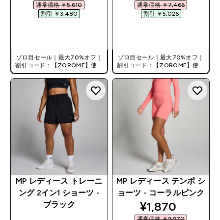
通常価格 ￥5,610‎
通常価格 ￥7,466‎
割引 ￥3,480‎
割引 ￥5,026‎
今すぐ購入
今すぐ購入
ゾロ目セール｜最大70%オフ｜
ゾロ目セール｜最大70%オフ｜
割引コード：【ZOROME】使用
割引コード：【ZOROME】使用
で追加10%オフ！
で追加10%オフ！
MP レディース トレーニ
MP レディース テンポ シ
ング 2イン1 ショーツ -
ョーツ - コーラルピンク
discounted pri
¥1,870‎
ブラック
通常価格 ￥9,970‎