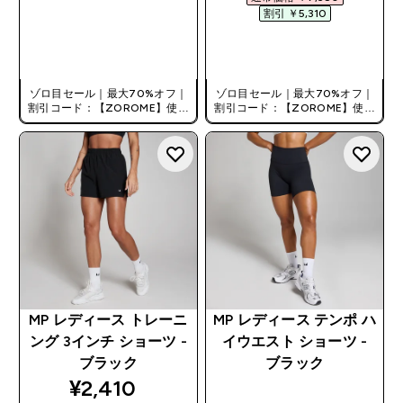
割引 ￥5,310‎
今すぐ購入
今すぐ購入
ゾロ目セール｜最大70%オフ｜
ゾロ目セール｜最大70%オフ｜
割引コード：【ZOROME】使用
割引コード：【ZOROME】使用
で追加10%オフ！
で追加10%オフ！
MP レディース トレーニ
MP レディース テンポ ハ
ング 3インチ ショーツ -
イウエスト ショーツ -
ブラック
ブラック
discounted price
¥2,410‎