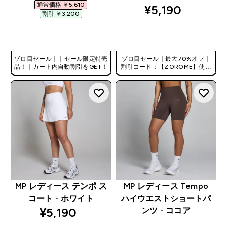
通常価格 ￥5,610‎
¥5,190‎
割引 ￥3,200‎
今すぐ購入
今すぐ購入
ゾロ目セール｜｜セール限定特売
ゾロ目セール｜最大70%オフ｜
品！｜カート内自動割引をGET！
割引コード：【ZOROME】使用
で追加10%オフ！
MP レディース テンポ ス
MP レディース Tempo
コート - ホワイト
ハイウエストショートパ
¥5,190‎
ンツ - ココア