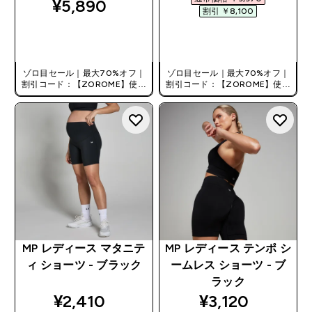
¥5,890‎
割引 ￥8,100‎
今すぐ購入
今すぐ購入
ゾロ目セール｜最大70%オフ｜
ゾロ目セール｜最大70%オフ｜
割引コード：【ZOROME】使用
割引コード：【ZOROME】使用
で追加10%オフ！
で追加10%オフ！
MP レディース マタニテ
MP レディース テンポ シ
ィ ショーツ - ブラック
ームレス ショーツ - ブ
ラック
discounted price
discounted pri
¥2,410‎
¥3,120‎