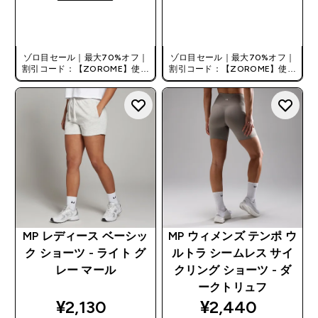
今すぐ購入
今すぐ購入
ゾロ目セール｜最大70%オフ｜
ゾロ目セール｜最大70%オフ｜
割引コード：【ZOROME】使用
割引コード：【ZOROME】使用
で追加10%オフ！
で追加10%オフ！
MP レディース ベーシッ
MP ウィメンズ テンポ ウ
ク ショーツ - ライト グ
ルトラ シームレス サイ
レー マール
クリング ショーツ - ダ
ークトリュフ
discounted price
discounted pri
¥2,130‎
¥2,440‎