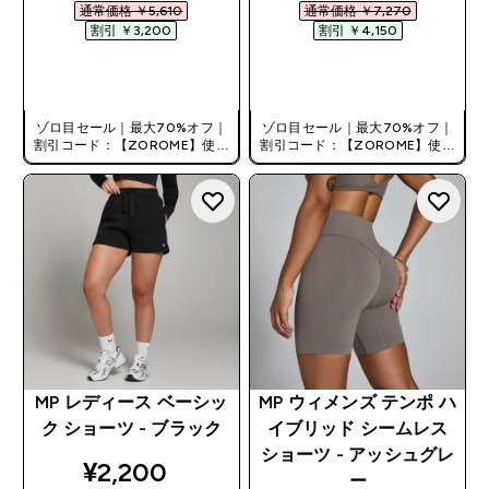
通常価格 ￥5,610‎
通常価格 ￥7,270‎
割引 ￥3,200‎
割引 ￥4,150‎
今すぐ購入
今すぐ購入
ゾロ目セール｜最大70%オフ｜
ゾロ目セール｜最大70%オフ｜
割引コード：【ZOROME】使用
割引コード：【ZOROME】使用
で追加10%オフ！
で追加10%オフ！
MP レディース ベーシッ
MP ウィメンズ テンポ ハ
ク ショーツ - ブラック
イブリッド シームレス
ショーツ - アッシュグレ
discounted price
¥2,200‎
ー