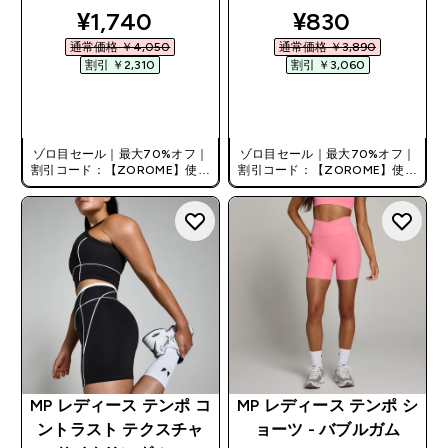
discounted price
discounted pr
¥1,740‎
¥830‎
通常価格 ￥4,050‎
通常価格 ￥3,890‎
割引 ￥2,310‎
割引 ￥3,060‎
今すぐ購入
今すぐ購入
ゾロ目セール｜最大70%オフ｜
ゾロ目セール｜最大70%オフ｜
割引コード：【ZOROME】使用
割引コード：【ZOROME】使用
で追加10%オフ！
で追加10%オフ！
MP レディース テンポ コ
MP レディース テンポ シ
ントラスト テクスチャ
ョーツ - バブルガム