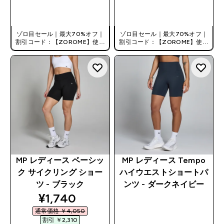
今すぐ購入
今すぐ購入
ゾロ目セール｜最大70%オフ｜
ゾロ目セール｜最大70%オフ｜
割引コード：【ZOROME】使用
割引コード：【ZOROME】使用
で追加10%オフ！
で追加10%オフ！
MP レディース ベーシッ
MP レディース Tempo
ク サイクリング ショー
ハイウエストショートパ
ツ - ブラック
ンツ - ダークネイビー
discounted price
¥1,740‎
通常価格 ￥4,050‎
割引 ￥2,310‎