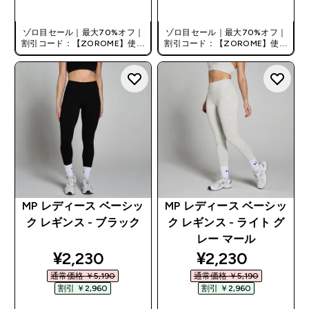
ゾロ目セール｜最大70%オフ｜
ゾロ目セール｜最大70%オフ｜
割引コード：【ZOROME】使用
割引コード：【ZOROME】使用
で追加10%オフ！
で追加10%オフ！
MP レディース ベーシッ
MP レディース ベーシッ
ク レギンス - ブラック
ク レギンス - ライト グ
レー マール
discounted price
discounted pri
¥2,230‎
¥2,230‎
通常価格 ￥5,190‎
通常価格 ￥5,190‎
割引 ￥2,960‎
割引 ￥2,960‎