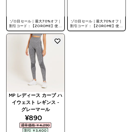
今すぐ購入
今すぐ購入
ゾロ目セール｜最大70%オフ｜
ゾロ目セール｜最大70%オフ｜
割引コード：【ZOROME】使用
割引コード：【ZOROME】使用
で追加10%オフ！
で追加10%オフ！
MP レディース カーブ ハ
イウェスト レギンス -
グレーマール
discounted price
¥890‎
通常価格 ￥4,290‎
割引 ￥3,400‎