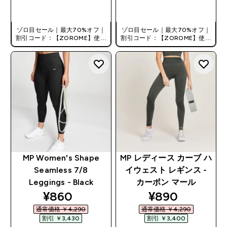
今すぐ購入
今すぐ購入
ゾロ目セール｜最大70%オフ｜
ゾロ目セール｜最大70%オフ｜
割引コード：【ZOROME】使用
割引コード：【ZOROME】使用
で追加10%オフ！
で追加10%オフ！
MP Women's Shape
MP レディース カーブ ハ
Seamless 7/8
イウェスト レギンス -
Leggings - Black
カーボン マール
discounted price
discounted pr
¥860‎
¥890‎
通常価格 ￥4,290‎
通常価格 ￥4,290‎
割引 ￥3,430‎
割引 ￥3,400‎