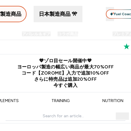
パ製造商品
日本製造商品 🎌
Fuel Coa
イン食品
アパレル＆ギア
コラボ商品
セット商品
プレミア
プリメント submenu
Enter プロテイン食品 submenu
Enter アパレル＆ギア submenu
Enter コラボ商品 submen
⌄
⌄
⌄
料
公式LINE追加で最新お得情報をゲット
公式アプリはこちら
💙ゾロ目セール開催中💙
ヨーロッパ製造の幅広い商品が最大70%OFF
コード【ZOROME】入力で追加10%OFF
さらに特売品は追加20%OFF
今すぐ購入
PLEMENTS
TRAINING
NUTRITION