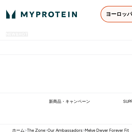
ヨーロッ
NEW&HOT
プロテイン
アミノ酸
サプリメント
プロテ
Enter NEW&HOT submenu
Enter プロテイン submenu
Enter アミノ酸 submenu
Enter サ
⌄
⌄
⌄
⌄
12,000円以上購入で送料無
新商品・キャンペーン
SUP
ホーム
>
The Zone
>
Our Ambassadors
>
Melye Dwyer Forever Fit