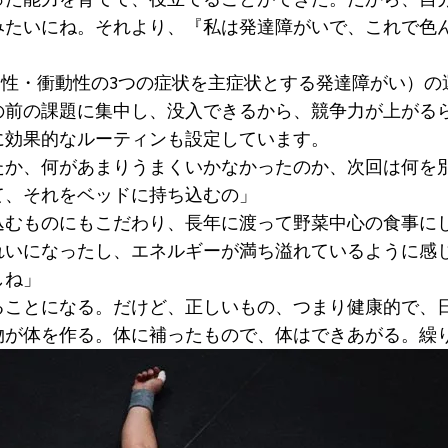
みたいにね。それより、『私は発達障がいで、これで色
動性・衝動性の3つの症状を主症状とする発達障がい）
の前の課題に集中し、没入できるから、競争力が上がる
に効果的なルーティンも設定しています。
たか、何があまりうまくいかなかったのか、次回は何を
て、それをベッドに持ち込むの」
込むものにもこだわり、長年に渡って野菜中心の食事に
れいになったし、エネルギーが満ち溢れているように感
しね」
ることになる。だけど、正しいもの、つまり健康的で、
物が体を作る。体に補ったもので、体はできあがる。繰