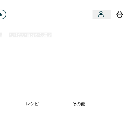
ch
ム
なりたい自分から選ぶ
クリアランスセール
日本製造商品
u
Enter プレミアム submenu
Enter なりたい自分から選ぶ submenu
En
⌄
⌄
⌄
欧州スポーツ栄養No.1ブランド*
レシピ
その他