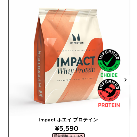
Impact ホエイ プロテイン
discounted price
¥5,590‎
通常価格 ￥7,975‎