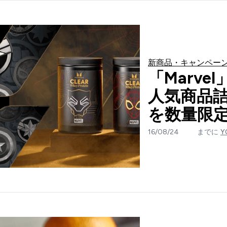
新商品・キャンペー
「Marve
人気商品詰
を数量限
16/08/24
までに
Y