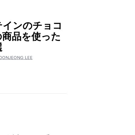
テインのチョコ
の商品を使った
選
OONJEONG LEE