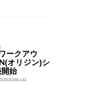
ン
レワークアウ
IN(オリジン)シ
売開始
OONJEONG LEE