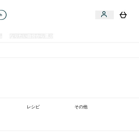
ch
ム
なりたい自分から選ぶ
クリアランスセール
日本製造商品
u
Enter プレミアム submenu
Enter なりたい自分から選ぶ submenu
En
⌄
⌄
⌄
欧州スポーツ栄養No.1ブランド*
レシピ
その他