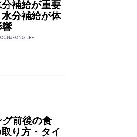
水分補給が重要
？水分補給が体
影響
YOONJEONG LEE
ング前後の食
の取り方・タイ