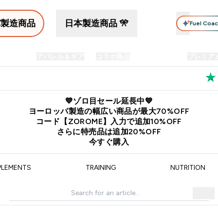
パ製造商品
日本製造商品 🎌
Fuel Coa
イン食品
アパレル＆ギア
コラボ商品
セット商品
プレミア
プリメント submenu
Enter プロテイン食品 submenu
Enter アパレル＆ギア submenu
Enter コラボ商品 submen
⌄
⌄
⌄
料
公式LINE追加で最新お得情報をゲット
公式アプリはこちら
💙ゾロ目セール延長中💙
ヨーロッパ製造の幅広い商品が最大70%OFF
コード【ZOROME】入力で追加10%OFF
さらに特売品は追加20%OFF
今すぐ購入
PLEMENTS
TRAINING
NUTRITION