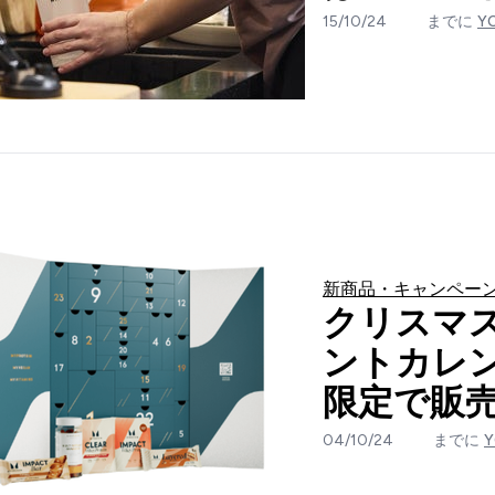
15/10/24
までに
Y
新商品・キャンペー
クリスマ
ントカレ
限定で販
04/10/24
までに
Y