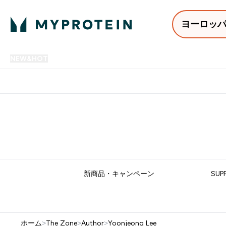
ヨーロッ
NEW&HOT
プロテイン
アミノ酸
サプリメント
プロテ
Enter NEW&HOT submenu
Enter プロテイン submenu
Enter アミノ酸 submenu
Enter サ
⌄
⌄
⌄
⌄
12,000円以上購入で送料無
新商品・キャンペーン
SUP
ホーム
>
The Zone
>
Author
>
Yoonjeong Lee