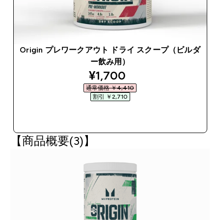
Origin プレワークアウト ドライ スクープ（ビルダ
ー飲み用）
discounted price
¥1,700‎
通常価格 ￥4,410‎
割引 ￥2,710‎
今すぐ購入
【商品概要(3)】