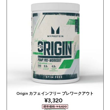
Origin カフェインフリー プレワークアウト
discounted price
¥3,320‎
通常価格 ￥6,620‎