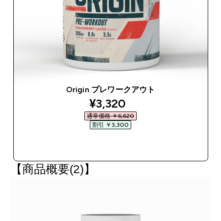
Origin プレワークアウト
discounted price
¥3,320‎
通常価格 ￥6,620‎
割引 ￥3,300‎
今すぐ購入
【商品概要(2)】