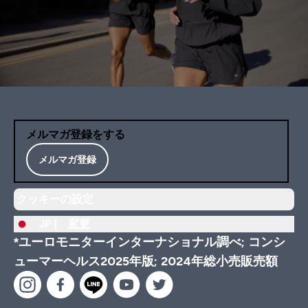
メルマガ登録をする
メルマガ登録
クッキーの設定
JP |
変更
*ユーロモニターインターナショナル調べ; コンシ
ューマーヘルス2025年版; 2024年総小売販売額