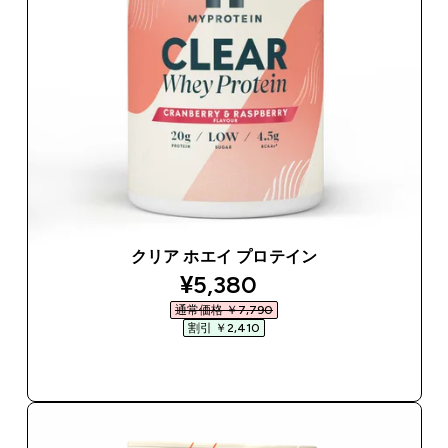
クリア ホエイ プロテイン
discounted price
¥5,380‎
通常価格 ￥7,790‎
割引 ￥2,410‎
今すぐ購入