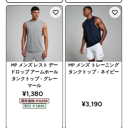
で追加10%オフ！
で追加10%オフ！
MP メンズ レスト デー
MP メンズ トレーニング
ドロップ アームホール
タンクトップ - ネイビー
タンクトップ - グレー
マール
discounted price
¥1,380‎
通常価格 ￥3,210‎
¥3,190‎
割引 ￥1,830‎
今すぐ購入
今すぐ購入