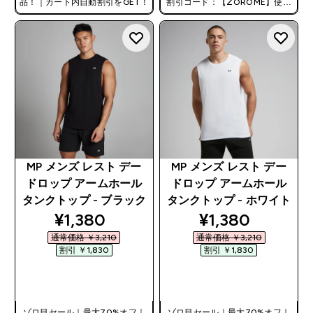
品！｜カート内自動割引をGET！
割引コード：【ZOROME】使用
で追加10%オフ！
MP メンズ レスト デー
MP メンズ レスト デー
ドロップ アームホール
ドロップ アームホール
タンクトップ - ブラック
タンクトップ - ホワイト
discounted price
discounted pri
¥1,380‎
¥1,380‎
通常価格 ￥3,210‎
通常価格 ￥3,210‎
割引 ￥1,830‎
割引 ￥1,830‎
今すぐ購入
今すぐ購入
ゾロ目セール｜最大70%オフ｜
ゾロ目セール｜最大70%オフ｜