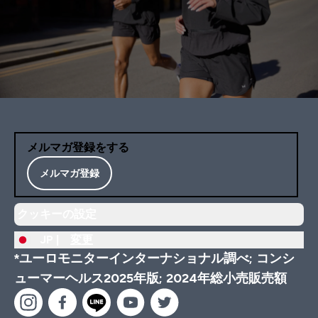
メルマガ登録をする
メルマガ登録
クッキーの設定
JP |
変更
*ユーロモニターインターナショナル調べ; コンシ
ューマーヘルス2025年版; 2024年総小売販売額