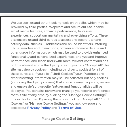
ヘルプ＆ガイド
We use cookies and other tracking tools on this site, which may be
provided by third parties, to operate and secure our site, enable
social media features, enhance performance, tailor user
experiences, support our marketing and advertising efforts. These
also enable us and third parties to access and record user and
商品について
activity data, such as IP addresses and online identifiers, referring
URLs, searches and interactions, browser and device details, and
other usage information, which may be used to provide enhanced
functionality and personalized experiences, analyze and improve
会社概要
performance, and reach users with more relevant content and ads
on this site and across third party sites. If you click “Accept All” this
site may deploy cookies (including third party cookies) for all of
these purposes. If you click “Limit Cookies,” your IP address and
特典＆ポイント
other browsing information may still be collected but only cookies
(including third party cookies) that are necessary to operate, secure
and enable default website features and functionalities will be
deployed. You can also review and manage your cookie preferences
for this site at any time by clicking the “Manage Cookie Settings”
2026 The Hut.com Ltd
link in this banner. By using this site or clicking "Accept All," "Limit
Cookies," or "Manage Cookie Settings," you acknowledge and
accept our
Privacy Policy
and
Terms of Use
.
Manage Cookie Settings