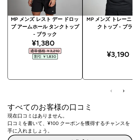
MP メンズ レスト デー ドロッ
MP メンズ トレーニン
プ アームホール タンクトップ
クトップ - ブラッ
- ブラック
discounted price
¥1,380‎
通常価格 ￥3,210‎
¥3,190‎
割引 ￥1,830‎
今すぐ購入
今すぐ購入
すべてのお客様の口コミ
現在口コミはありません。
口コミを書いて、¥100 クーポンを獲得するチャンスを
手に入れましょう。